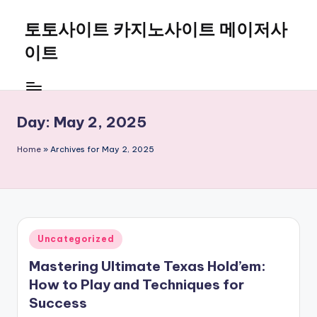
토토사이트 카지노사이트 메이저사
Skip
to
이트
content
Day:
May 2, 2025
Home
»
Archives for May 2, 2025
Posted
Uncategorized
in
Mastering Ultimate Texas Hold’em:
How to Play and Techniques for
Success