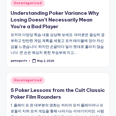
Posted
Uncategorized
in
Understanding Poker Variance Why
Losing Doesn’t Necessarily Mean
You’re a Bad Player
포커의 다양성 학습 내용 상상해 보세요: 여러분은 열심히 공
부하고 탄탄한 게임 계획을 세웠고 포커 테이블에 앉아 자신
감을 느꼈습니다. 하지만 손끝마다 일이 뜻대로 풀리지 않습
니다. 큰 손은 예상치 못한 무승부에 지고,…
gamegusto
May 2, 2025
Posted
by
Posted
Uncategorized
in
5 Poker Lessons from the Cult Classic
Poker Film Rounders
1. 플레이 포 펀 대부분의 영화는 커리어 포커 플레이어나 프
로들이 지하 포커 게임을 통해 나아가는 이야기이지만, 사람