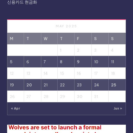
신용카드 현금화
MAY 2025
M
T
W
T
F
S
S
1
2
3
4
5
6
7
8
9
10
11
12
13
14
15
16
17
18
19
20
21
22
23
24
25
26
27
28
29
30
31
« Apr
Jun »