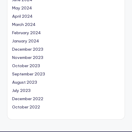
May 2024
April 2024
March 2024
February 2024
January 2024
December 2023
November 2023
October 2023
September 2023
August 2023
July 2023
December 2022
October 2022