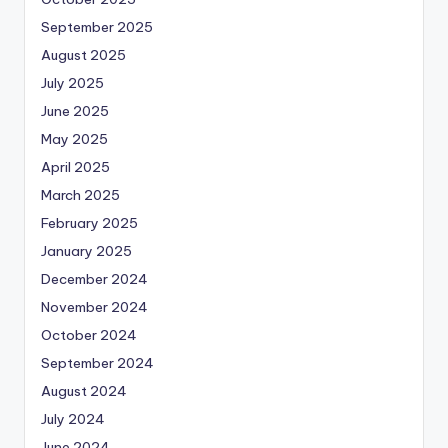
September 2025
August 2025
July 2025
June 2025
May 2025
April 2025
March 2025
February 2025
January 2025
December 2024
November 2024
October 2024
September 2024
August 2024
July 2024
June 2024