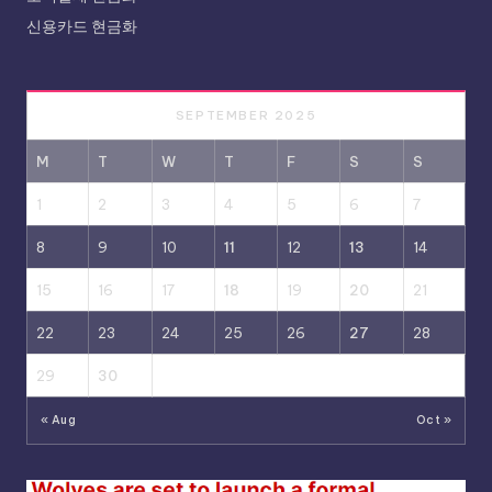
신용카드 현금화
SEPTEMBER 2025
M
T
W
T
F
S
S
1
2
3
4
5
6
7
8
9
10
11
12
13
14
15
16
17
18
19
20
21
22
23
24
25
26
27
28
29
30
« Aug
Oct »