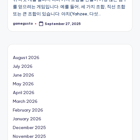
를 얻으려는 게임입니다. 예를 들어, 세 가지 조합, 직선 조합
또는 큰 조합이 있습니다: 야치(Yahzee, 다섯…
gamegusto
September 27, 2025
Posted
by
August 2026
July 2026
June 2026
May 2026
April 2026
March 2026
February 2026
January 2026
December 2025
November 2025