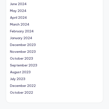
June 2024
May 2024
April 2024
March 2024
February 2024
January 2024
December 2023
November 2023
October 2023
September 2023
August 2023
July 2023
December 2022
October 2022