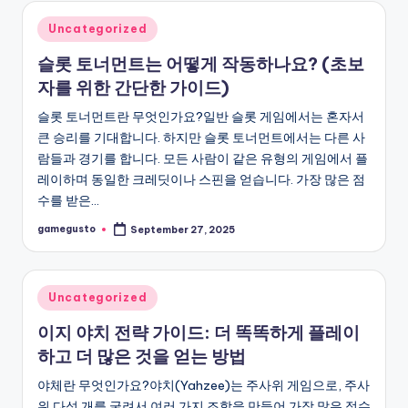
Posted
Uncategorized
in
슬롯 토너먼트는 어떻게 작동하나요? (초보
자를 위한 간단한 가이드)
슬롯 토너먼트란 무엇인가요?일반 슬롯 게임에서는 혼자서
큰 승리를 기대합니다. 하지만 슬롯 토너먼트에서는 다른 사
람들과 경기를 합니다. 모든 사람이 같은 유형의 게임에서 플
레이하며 동일한 크레딧이나 스핀을 얻습니다. 가장 많은 점
수를 받은…
gamegusto
September 27, 2025
Posted
by
Posted
Uncategorized
in
이지 야치 전략 가이드: 더 똑똑하게 플레이
하고 더 많은 것을 얻는 방법
야체란 무엇인가요?야치(Yahzee)는 주사위 게임으로, 주사
위 다섯 개를 굴려서 여러 가지 조합을 만들어 가장 많은 점수