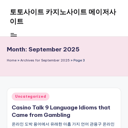
토토사이트 카지노사이트 메이저사
Skip
to
이트
content
Month:
September 2025
Home
»
Archives for September 2025
»
Page 3
Posted
Uncategorized
in
Casino Talk 9 Language Idioms that
Came from Gambling
온라인 도박 용어에서 유래한 아홉 가지 언어 관용구 온라인