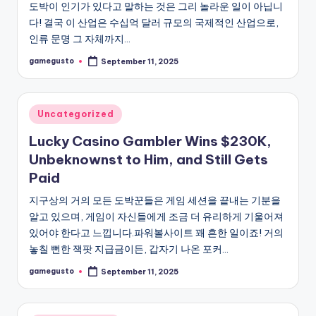
도박이 인기가 있다고 말하는 것은 그리 놀라운 일이 아닙니
다! 결국 이 산업은 수십억 달러 규모의 국제적인 산업으로,
인류 문명 그 자체까지…
gamegusto
September 11, 2025
Posted
by
Posted
Uncategorized
in
Lucky Casino Gambler Wins $230K,
Unbeknownst to Him, and Still Gets
Paid
지구상의 거의 모든 도박꾼들은 게임 세션을 끝내는 기분을
알고 있으며, 게임이 자신들에게 조금 더 유리하게 기울어져
있어야 한다고 느낍니다.파워볼사이트 꽤 흔한 일이죠! 거의
놓칠 뻔한 잭팟 지급금이든, 갑자기 나온 포커…
gamegusto
September 11, 2025
Posted
by