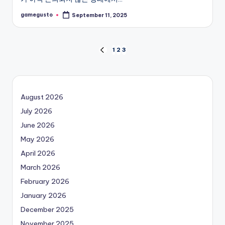
gamegusto
September 11, 2025
Posted
by
Posts
1
2
3
PREVIOUS
PAGE
navigation
August 2026
July 2026
June 2026
May 2026
April 2026
March 2026
February 2026
January 2026
December 2025
November 2025