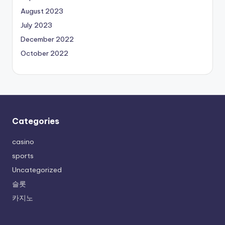
August 2023
July 2023
December 2022
October 2022
Categories
casino
sports
Uncategorized
슬롯
카지노