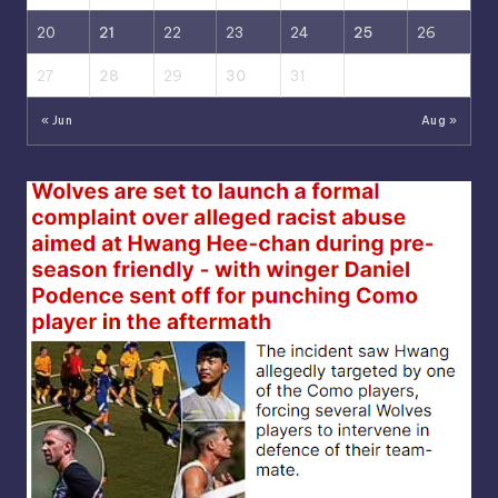
20
21
22
23
24
25
26
27
28
29
30
31
« Jun
Aug »