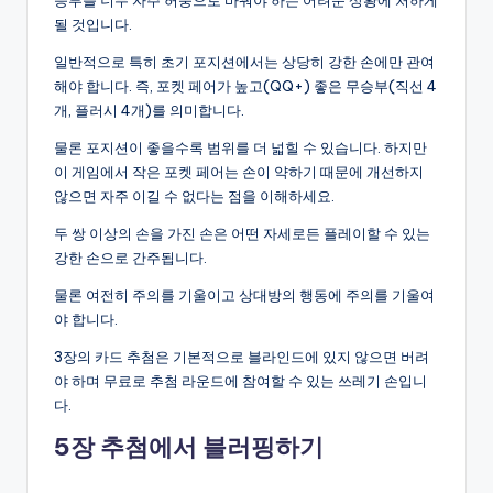
승부를 너무 자주 허풍으로 바꿔야 하는 어려운 상황에 처하게
될 것입니다.
일반적으로 특히 초기 포지션에서는 상당히 강한 손에만 관여
해야 합니다. 즉, 포켓 페어가 높고(QQ+) 좋은 무승부(직선 4
개, 플러시 4개)를 의미합니다.
물론 포지션이 좋을수록 범위를 더 넓힐 수 있습니다. 하지만
이 게임에서 작은 포켓 페어는 손이 약하기 때문에 개선하지
않으면 자주 이길 수 없다는 점을 이해하세요.
두 쌍 이상의 손을 가진 손은 어떤 자세로든 플레이할 수 있는
강한 손으로 간주됩니다.
물론 여전히 주의를 기울이고 상대방의 행동에 주의를 기울여
야 합니다.
3장의 카드 추첨은 기본적으로 블라인드에 있지 않으면 버려
야 하며 무료로 추첨 라운드에 참여할 수 있는 쓰레기 손입니
다.
5장 추첨에서 블러핑하기