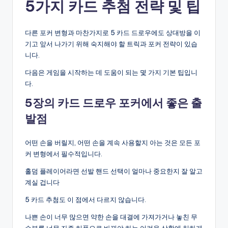
5가지 카드 추첨 전략 및 팁
다른 포커 변형과 마찬가지로 5 카드 드로우에도 상대방을 이
기고 앞서 나가기 위해 숙지해야 할 트릭과 포커 전략이 있습
니다.
다음은 게임을 시작하는 데 도움이 되는 몇 가지 기본 팁입니
다.
5장의 카드 드로우 포커에서 좋은 출
발점
어떤 손을 버릴지, 어떤 손을 계속 사용할지 아는 것은 모든 포
커 변형에서 필수적입니다.
홀덤 플레이어라면 선발 핸드 선택이 얼마나 중요한지 잘 알고
계실 겁니다
5 카드 추첨도 이 점에서 다르지 않습니다.
나쁜 손이 너무 많으면 약한 손을 대결에 가져가거나 놓친 무