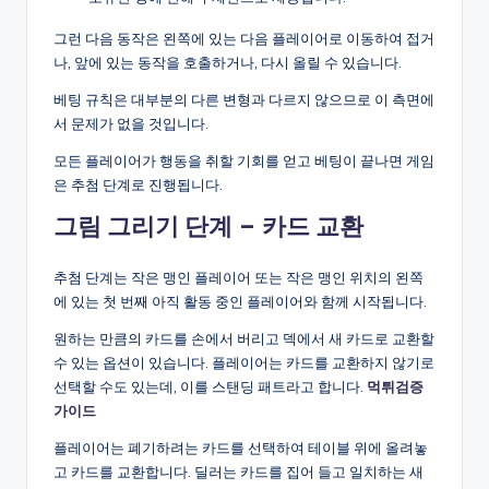
그런 다음 동작은 왼쪽에 있는 다음 플레이어로 이동하여 접거
나, 앞에 있는 동작을 호출하거나, 다시 올릴 수 있습니다.
베팅 규칙은 대부분의 다른 변형과 다르지 않으므로 이 측면에
서 문제가 없을 것입니다.
모든 플레이어가 행동을 취할 기회를 얻고 베팅이 끝나면 게임
은 추첨 단계로 진행됩니다.
그림 그리기 단계 – 카드 교환
추첨 단계는 작은 맹인 플레이어 또는 작은 맹인 위치의 왼쪽
에 있는 첫 번째 아직 활동 중인 플레이어와 함께 시작됩니다.
원하는 만큼의 카드를 손에서 버리고 덱에서 새 카드로 교환할
수 있는 옵션이 있습니다. 플레이어는 카드를 교환하지 않기로
선택할 수도 있는데, 이를 스탠딩 패트라고 합니다.
먹튀검증
가이드
플레이어는 폐기하려는 카드를 선택하여 테이블 위에 올려놓
고 카드를 교환합니다. 딜러는 카드를 집어 들고 일치하는 새