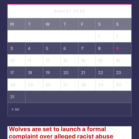
AUGUST 2026
M
T
W
T
F
S
S
1
2
3
4
5
6
7
8
9
10
11
12
13
14
15
16
17
18
19
20
21
22
23
24
25
26
27
28
29
30
31
« Jul