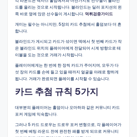
각 라운드는 텍사스 홀덤에서와 마찬가지로 선수들이 블라인
드를 올리는 것으로 시작됩니다. 블라인드는 딜러 포지션의 왼
쪽 바로 옆에 앉은 선수들이 게시합니다.
먹튀검증가이드
개미는 필수는 아니지만, 5장의 카드 추첨에서 홀덤보다 더 흔
합니다.
블라인드가 게시되고 카드가 섞이면 덱에서 첫 번째 카드가 작
은 블라인드 위치의 플레이어에게 전달되어 시계 방향으로 테
이블을 도는 것으로 거래가 시작됩니다.
플레이어에게는 한 번에 한 장씩 카드가 주어지며, 모두가 다
섯 장의 카드를 손에 들고 있을 때까지 얼굴을 아래로 향하게
됩니다. 거래가 완료되면 플레이를 시작할 수 있습니다.
카드 추첨 규칙 5가지
대부분의 플레이어는 홀덤이나 오마하와 같은 커뮤니티 카드
포커 게임에 익숙합니다.
그러나 5 카드 드로우는 드로우 포커 변형으로, 각 플레이어가
첫 번째 베팅 라운드 전에 완전한 패를 받게 되므로 커뮤니티