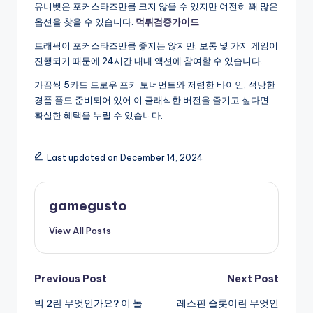
유니벳은 포커스타즈만큼 크지 않을 수 있지만 여전히 꽤 많은
옵션을 찾을 수 있습니다.
먹튀검증가이드
트래픽이 포커스타즈만큼 좋지는 않지만, 보통 몇 가지 게임이
진행되기 때문에 24시간 내내 액션에 참여할 수 있습니다.
가끔씩 5카드 드로우 포커 토너먼트와 저렴한 바이인, 적당한
경품 풀도 준비되어 있어 이 클래식한 버전을 즐기고 싶다면
확실한 혜택을 누릴 수 있습니다.
Last updated on December 14, 2024
gamegusto
View All Posts
Post
Previous Post
Next Post
빅 2란 무엇인가요? 이 놀
레스핀 슬롯이란 무엇인
navigation