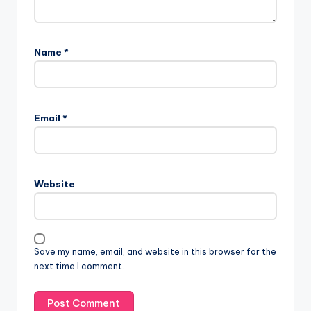
Name
*
Email
*
Website
Save my name, email, and website in this browser for the
next time I comment.