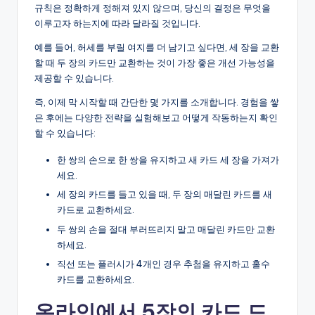
규칙은 정확하게 정해져 있지 않으며, 당신의 결정은 무엇을
이루고자 하는지에 따라 달라질 것입니다.
예를 들어, 허세를 부릴 여지를 더 남기고 싶다면, 세 장을 교환
할 때 두 장의 카드만 교환하는 것이 가장 좋은 개선 가능성을
제공할 수 있습니다.
즉, 이제 막 시작할 때 간단한 몇 가지를 소개합니다. 경험을 쌓
은 후에는 다양한 전략을 실험해보고 어떻게 작동하는지 확인
할 수 있습니다:
한 쌍의 손으로 한 쌍을 유지하고 새 카드 세 장을 가져가
세요.
세 장의 카드를 들고 있을 때, 두 장의 매달린 카드를 새
카드로 교환하세요.
두 쌍의 손을 절대 부러뜨리지 말고 매달린 카드만 교환
하세요.
직선 또는 플러시가 4개인 경우 추첨을 유지하고 홀수
카드를 교환하세요.
온라인에서 5장의 카드 드