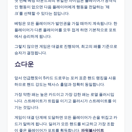
첫 번째 베팅 라운드와의 유일한 차이점은 플레이어가 공격적
인 행동이 없으면 다음 플레이어에게 행동을 전달하는 ‘체
크’를 선택할 수 있다는 점입니다.
베팅은 모든 플레이어가 발언권을 가질 때까지 계속됩니다. 한
플레이어가 다른 플레이어를 모두 접게 하면 기본적으로 포트
에서 승리하게 됩니다.
그렇지 않으면 게임은 대결로 진행되며, 최고의 패를 기준으로
승자가 결정됩니다.
쇼다운
앞서 언급했듯이 5카드 드로우는 포커 표준 핸드 랭킹을 사용
하므로 핸드 강도는 텍사스 홀덤과 정확히 동일합니다.
가장 약한 패는 높은 카드이고 가장 강한 패는 로열 플러시입
니다. 스트레이트가 트립을 이기고 플러시가 스트레이트를 이
기는 것입니다.
게임이 대결 단계에 도달하면 모든 플레이어가 손을 뒤집고 카
드가 말하게 됩니다. 딜러가 모든 핸드를 비교하고 가장 조합
이 좋은 플레이어가 포트를 획득합니다.
파워볼사이트