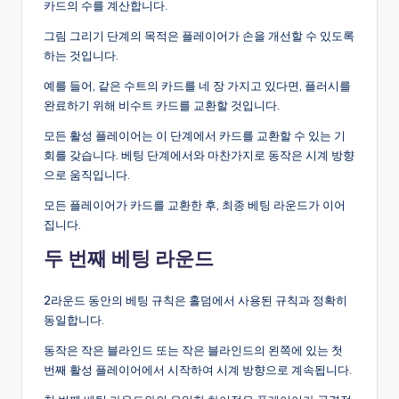
카드의 수를 계산합니다.
그림 그리기 단계의 목적은 플레이어가 손을 개선할 수 있도록
하는 것입니다.
예를 들어, 같은 수트의 카드를 네 장 가지고 있다면, 플러시를
완료하기 위해 비수트 카드를 교환할 것입니다.
모든 활성 플레이어는 이 단계에서 카드를 교환할 수 있는 기
회를 갖습니다. 베팅 단계에서와 마찬가지로 동작은 시계 방향
으로 움직입니다.
모든 플레이어가 카드를 교환한 후, 최종 베팅 라운드가 이어
집니다.
두 번째 베팅 라운드
2라운드 동안의 베팅 규칙은 홀덤에서 사용된 규칙과 정확히
동일합니다.
동작은 작은 블라인드 또는 작은 블라인드의 왼쪽에 있는 첫
번째 활성 플레이어에서 시작하여 시계 방향으로 계속됩니다.