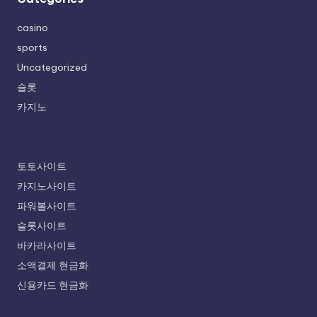
casino
sports
Uncategorized
슬롯
카지노
토토사이트
카지노사이트
파워볼사이트
슬롯사이트
바카라사이트
소액결제 현금화
신용카드 현금화