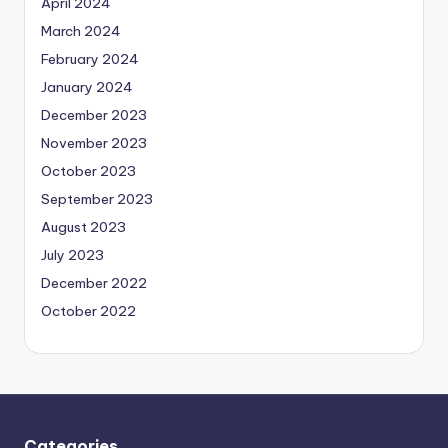
April 2024
March 2024
February 2024
January 2024
December 2023
November 2023
October 2023
September 2023
August 2023
July 2023
December 2022
October 2022
Categories