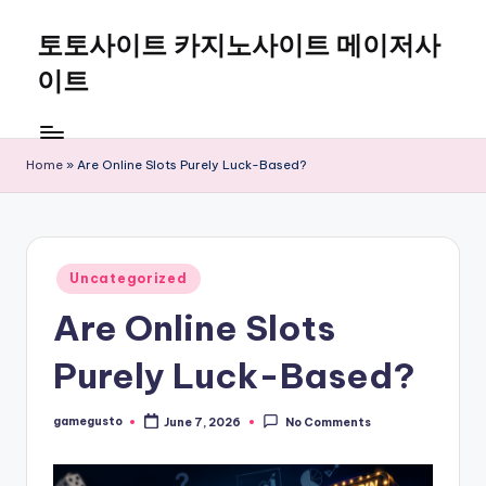
토토사이트 카지노사이트 메이저사
Skip
to
이트
content
Home
»
Are Online Slots Purely Luck-Based?
Posted
Uncategorized
in
Are Online Slots
Purely Luck-Based?
gamegusto
June 7, 2026
No Comments
Posted
by