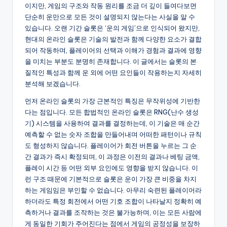
이지만, 게임의 구조와 작동 원리를 조금 더 깊이 들여다보면
단순히 운만으로 모든 것이 설명되지 않는다는 사실을 알 수
있습니다. 오랜 기간 슬롯은 ‘운의 게임’으로 인식되어 왔지만,
현대의 온라인 슬롯은 기술의 발전과 함께 다양한 요소가 결합
되어 작동하며, 플레이어의 선택과 이해가 경험과 결과에 영향
을 미치는 부분도 분명히 존재합니다. 이 글에서는 슬롯의 본
질적인 특성과 함께 운 외에 어떤 요인들이 작용하는지 자세히
분석해 보겠습니다.
먼저 온라인 슬롯의 가장 근본적인 특징은 무작위성에 기반한
다는 점입니다. 모든 합법적인 온라인 슬롯은 RNG(난수 생성
기) 시스템을 사용하여 결과를 결정하는데, 이 기술은 매 순간
예측할 수 없는 숫자 조합을 만들어내며 어떠한 패턴이나 규칙
도 형성하지 않습니다. 플레이어가 회전 버튼을 누르는 그 순
간 결과가 즉시 확정되며, 이 과정은 이전의 결과나 베팅 금액,
플레이 시간 등 어떤 외부 요인에도 영향을 받지 않습니다. 이
런 구조 때문에 기본적으로 슬롯은 운이 가장 큰 비중을 차지
하는 게임임은 부인할 수 없습니다. 아무리 숙련된 플레이어라
하더라도 특정 회전에서 어떤 기호 조합이 나타날지 정확히 예
측하거나 결과를 조작하는 것은 불가능하며, 이는 모든 사람에
게 동일한 기회가 주어진다는 점에서 게임의 공정성을 보장하