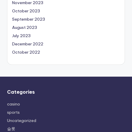
November 2023
October 2023
September 2023
August 2023
July 2023
December 2022
October 2022
Categories
casino
sports
Uncategorized
슬롯