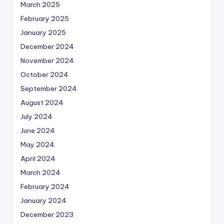
March 2025
February 2025
January 2025
December 2024
November 2024
October 2024
September 2024
August 2024
July 2024
June 2024
May 2024
April 2024
March 2024
February 2024
January 2024
December 2023