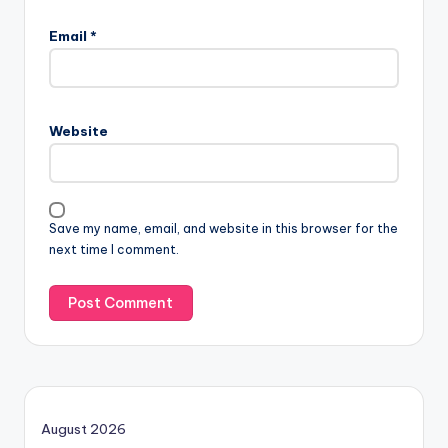
Email
*
Website
Save my name, email, and website in this browser for the
next time I comment.
August 2026