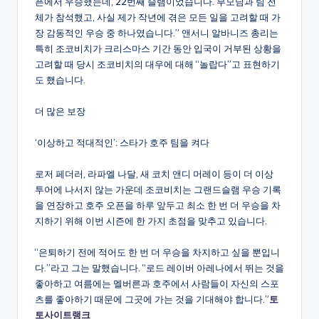
픈에서 우승했는데, 22번째 슬램이었습니다. 부모님과 팀 전
체가 참석했고, 사실 제가 작년에 겪은 모든 일을 고려할 때 가
장 감동적인 우승 중 하나였습니다.” 앤서니 알바니즈 총리는
특히 조코비치가 크리스마스 기간 동안 입국이 거부된 상황을
고려할 때 당시 조코비치의 대우에 대해 “놀랍다”고 표현하기
도 했습니다.
더 많은 보장
‘이상하고 적대적인’: 스타가 호주 팀을 켜다
로저 페더러, 라파엘 나달, 새 코치 앤디 머레이 등이 더 이상
투어에 나서지 않는 가운데 조코비치는 그랜드슬램 우승 기록
을 연장하고 호주 오픈을 하루 앞두고 최소 한 번 더 우승을 차
지하기 위해 이번 시즌에 한 가지 초점을 맞추고 있습니다.
“은퇴하기 전에 적어도 한 번 더 우승을 차지하고 싶을 뿐입니
다.”라고 그는 말했습니다. “로드 레이버 아레나에서 뛰는 것을
좋아하고 여름에는 멜버른과 호주에서 사람들이 자신의 스포
츠를 좋아하기 때문에 그곳에 가는 것을 기대해야 합니다.”
토
토사이트랭크