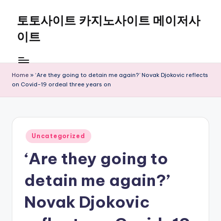
토토사이트 카지노사이트 메이저사
Skip
to
이트
content
Home
»
‘Are they going to detain me again?’ Novak Djokovic reflects
on Covid-19 ordeal three years on
Posted
Uncategorized
in
‘Are they going to
detain me again?’
Novak Djokovic