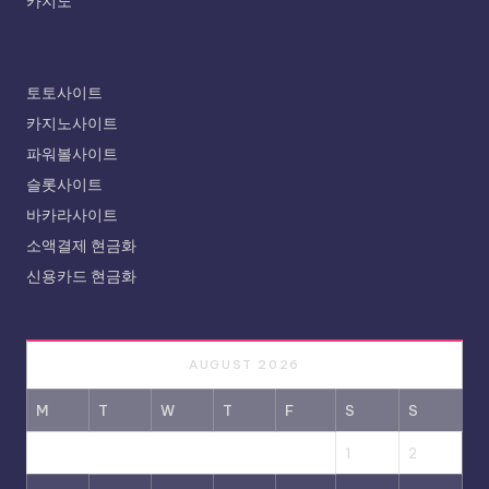
카지노
토토사이트
카지노사이트
파워볼사이트
슬롯사이트
바카라사이트
소액결제 현금화
신용카드 현금화
AUGUST 2026
M
T
W
T
F
S
S
1
2