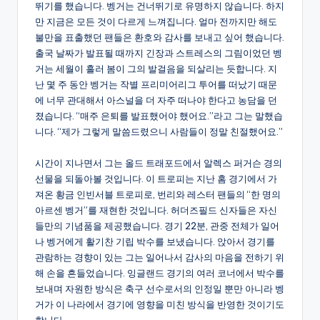
뛰기를 했습니다. 벵거는 건너뛰기로 유명하지 않습니다. 하지
만 지금은 모든 것이 다르게 느껴집니다. 얼마 전까지만 해도
불만을 표출했던 팬들은 환호와 감사를 보내고 싶어 했습니다.
출국 날짜가 발표될 때까지 긴장과 스트레스의 그림이었던 벵
거는 세월이 흘러 봄이 그의 발걸음을 되살리는 듯합니다. 지
난 몇 주 동안 벵거는 작별 프리미어리그 투어를 떠났기 때문
에 너무 관대해서 아스널을 더 자주 떠나야 한다고 농담을 던
졌습니다. “매주 은퇴를 발표했어야 했어요.”라고 그는 말했습
니다. “제가 그렇게 말씀드렸으니 사람들이 정말 친절했어요.”
시간이 지나면서 그는 올드 트래포드에서 알렉스 퍼거슨 경의
선물을 되돌아볼 것입니다. 이 트로피는 지난 홈 경기에서 가
져온 황금 인빈서블 트로피로, 번리와 레스터 팬들의 “한 명의
아르센 벵거”를 재현한 것입니다. 허더즈필드 신자들은 자신
들만의 기념품을 제공했습니다. 경기 22분, 관중 전체가 일어
나 벵거에게 활기찬 기립 박수를 보냈습니다. 앉아서 경기를
관람하는 경향이 있는 그는 일어나서 감사의 마음을 전하기 위
해 손을 흔들었습니다. 잉글랜드 경기의 여러 코너에서 박수를
보내며 자원한 방식은 축구 선수로서의 인정일 뿐만 아니라 벵
거가 이 나라에서 경기에 영향을 미친 방식을 반영한 것이기도