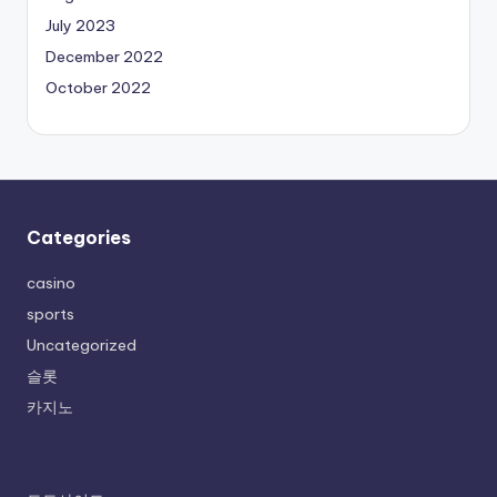
July 2023
December 2022
October 2022
Categories
casino
sports
Uncategorized
슬롯
카지노