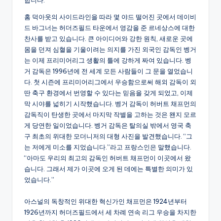
합니다.
홈 덕아웃의 사이드라인을 따라 몇 야드 떨어진 곳에서 데이비
드 바그너는 허더즈필드 타운에서 영감을 준 르네상스에 대한
찬사를 받고 있습니다. 큰 아이디어와 강한 원칙, 새로운 곳에
몸을 던져 심혈을 기울이려는 의지를 가진 외국인 감독인 벵거
는 이제 프리미어리그 생활의 틀에 강하게 짜여 있습니다. 벵
거 감독은 1996년에 전 세계 모든 사람들이 그 문을 열었습니
다. 첫 시즌에 프리미어리그에서 우승함으로써 해외 감독이 외
딴 축구 환경에서 번영할 수 있다는 믿음을 갖게 되었고, 이제
막 시야를 넓히기 시작했습니다. 벵거 감독이 허버트 채프먼의
감독직이 탄생한 곳에서 마지막 작별을 고하는 것은 왠지 모르
게 당연한 일이었습니다. 벵거 감독은 탈의실 밖에서 영국 축
구 최초의 위대한 모더니저의 대형 사진을 발견했습니다. “그
는 저에게 미소를 지었습니다.”라고 프랑스인은 말했습니다.
“아마도 우리의 최고의 감독인 허버트 채프먼이 이곳에서 왔
습니다. 그래서 제가 이곳에 오게 된 데에는 특별한 의미가 있
었습니다.”
아스널의 독창적인 위대한 혁신가인 채프먼은 1924년부터
1926년까지 허더즈필드에서 세 차례 연속 리그 우승을 차지한