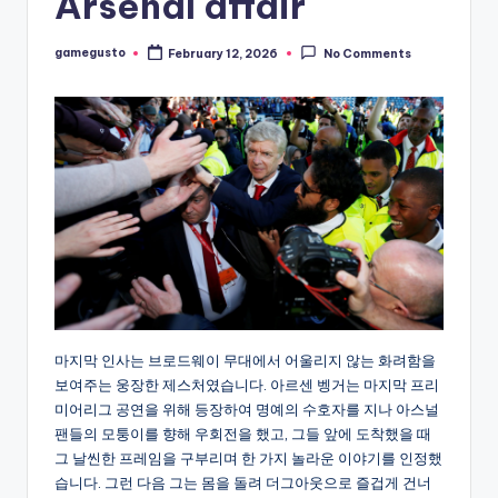
Arsenal affair
gamegusto
February 12, 2026
No Comments
Posted
by
마지막 인사는 브로드웨이 무대에서 어울리지 않는 화려함을
보여주는 웅장한 제스처였습니다. 아르센 벵거는 마지막 프리
미어리그 공연을 위해 등장하여 명예의 수호자를 지나 아스널
팬들의 모퉁이를 향해 우회전을 했고, 그들 앞에 도착했을 때
그 날씬한 프레임을 구부리며 한 가지 놀라운 이야기를 인정했
습니다. 그런 다음 그는 몸을 돌려 더그아웃으로 즐겁게 건너