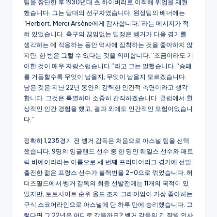
팀을 창단한 후 1930년대 초 하이버리로 이적해 위업을 재현
했습니다. 그는 당대의 선구자였습니다. 원정팀의 배너에는
“Herbert. Merci Arsène에게 감사합니다.”라는 메시지가 적
혀 있었습니다. 축구의 끊임없는 일정은 벵거가 다음 경기를
생각하는 데 적응하는 동안 역사에 집착하는 것을 좋아하지 않
지만, 한 번은 그럴 수 있다는 것을 의미합니다. “조금이라도 기
여한 것이 매우 자랑스럽습니다.”라고 그는 말했습니다. “승패
를 거듭할수록 무엇이 남을지, 무엇이 남을지 모르겠습니다.
남은 것은 지난 22년 동안의 강력한 인간적 측면이라고 생각
합니다. 그것은 특별하며 소중히 간직하겠습니다. 클럽에서 환
상적인 인간 경험을 했고, 결과 외에도 인간적인 모험이었습니
다.”
정확히 1,235경기 전 벵거 감독은 처음으로 아스널 팀을 선택
했습니다. 9명의 잉글랜드 선수 중 한 명인 웨일스 선수와 패트
릭 비에이라라는 이름으로 세 번째 프리미어리그 경기에 선발
출전한 젊은 프랑스 선수가 블랙번을 2-0으로 꺾었습니다. 허
더즈필드에서 벵거 감독의 최종 선발전에는 11개의 국적이 있
었지만,
토토사이트 순위
올드 조지 그레이엄이 가장 좋아하는
구식 스코어라인으로 아스널에 단 하루 만에 승리했습니다. 그
렇다면 그 22년은 어디로 갔을까요? 벵거 감독의 긴 작별 인사