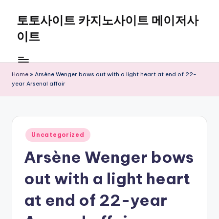
토토사이트 카지노사이트 메이저사
Skip
to
이트
content
Home
»
Arsène Wenger bows out with a light heart at end of 22-
year Arsenal affair
Posted
Uncategorized
in
Arsène Wenger bows
out with a light heart
at end of 22-year