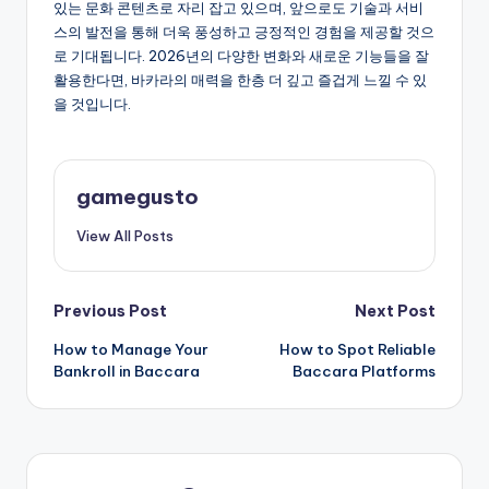
있는 문화 콘텐츠로 자리 잡고 있으며, 앞으로도 기술과 서비
스의 발전을 통해 더욱 풍성하고 긍정적인 경험을 제공할 것으
로 기대됩니다. 2026년의 다양한 변화와 새로운 기능들을 잘
활용한다면, 바카라의 매력을 한층 더 깊고 즐겁게 느낄 수 있
을 것입니다.
gamegusto
View All Posts
Post
Previous Post
Next Post
How to Manage Your
How to Spot Reliable
navigation
Bankroll in Baccara
Baccara Platforms