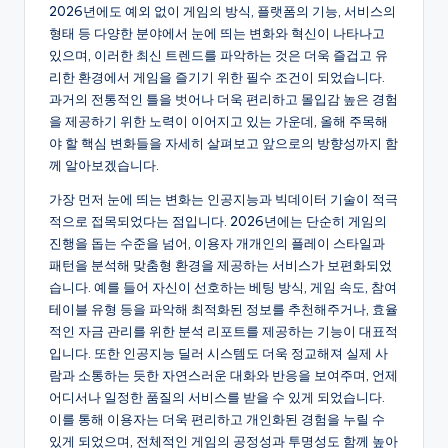
2026년에도 예외 없이 게임의 방식, 플랫폼의 기능, 서비스의
형태 등 다양한 분야에서 눈에 띄는 변화와 혁신이 나타나고
있으며, 이러한 최신 트렌드를 파악하는 것은 더욱 즐겁고 유
리한 환경에서 게임을 즐기기 위한 필수 조건이 되었습니다.
과거의 전통적인 틀을 벗어나 더욱 편리하고 몰입감 높은 경험
을 제공하기 위한 노력이 이어지고 있는 가운데, 올해 주목해
야 할 핵심 변화들을 자세히 살펴보고 앞으로의 방향성까지 함
께 알아보겠습니다.
가장 먼저 눈에 띄는 변화는 인공지능과 빅데이터 기술이 적극
적으로 접목되었다는 점입니다. 2026년에는 단순히 게임의
진행을 돕는 수준을 넘어, 이용자 개개인의 플레이 스타일과
패턴을 분석해 맞춤형 환경을 제공하는 서비스가 보편화되었
습니다. 예를 들어 자신이 선호하는 베팅 방식, 게임 속도, 참여
테이블 유형 등을 파악해 최적화된 정보를 추천해주거나, 효율
적인 자금 관리를 위한 분석 리포트를 제공하는 기능이 대표적
입니다. 또한 인공지능 딜러 시스템도 더욱 정교해져 실제 사
람과 소통하는 듯한 자연스러운 대화와 반응을 보여주며, 언제
어디서나 일정한 품질의 서비스를 받을 수 있게 되었습니다.
이를 통해 이용자는 더욱 편리하고 개인화된 경험을 누릴 수
있게 되었으며, 전체적인 게임의 공정성과 투명성도 함께 높아