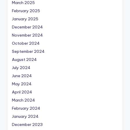
March 2025
February 2025
January 2025
December 2024
November 2024
October 2024
September 2024
August 2024
July 2024
June 2024
May 2024
April 2024
March 2024
February 2024
January 2024
December 2023