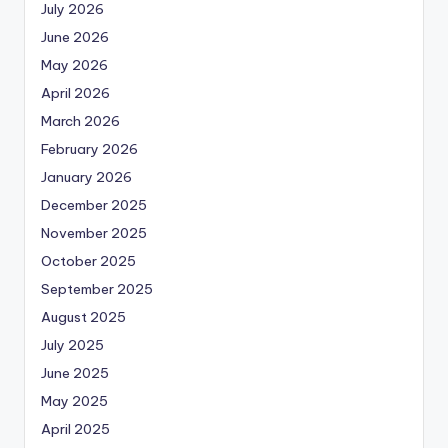
July 2026
June 2026
May 2026
April 2026
March 2026
February 2026
January 2026
December 2025
November 2025
October 2025
September 2025
August 2025
July 2025
June 2025
May 2025
April 2025