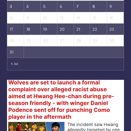
3
4
5
6
7
8
9
10
11
12
13
14
15
16
17
18
19
20
21
22
23
24
25
26
27
28
29
30
31
« Jul