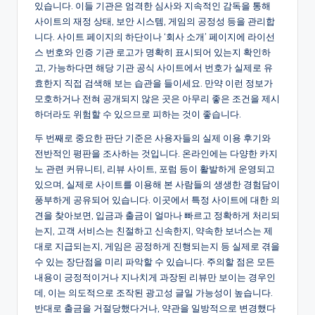
있습니다. 이들 기관은 엄격한 심사와 지속적인 감독을 통해
사이트의 재정 상태, 보안 시스템, 게임의 공정성 등을 관리합
니다. 사이트 페이지의 하단이나 ‘회사 소개’ 페이지에 라이선
스 번호와 인증 기관 로고가 명확히 표시되어 있는지 확인하
고, 가능하다면 해당 기관 공식 사이트에서 번호가 실제로 유
효한지 직접 검색해 보는 습관을 들이세요. 만약 이런 정보가
모호하거나 전혀 공개되지 않은 곳은 아무리 좋은 조건을 제시
하더라도 위험할 수 있으므로 피하는 것이 좋습니다.
두 번째로 중요한 판단 기준은 사용자들의 실제 이용 후기와
전반적인 평판을 조사하는 것입니다. 온라인에는 다양한 카지
노 관련 커뮤니티, 리뷰 사이트, 포럼 등이 활발하게 운영되고
있으며, 실제로 사이트를 이용해 본 사람들의 생생한 경험담이
풍부하게 공유되어 있습니다. 이곳에서 특정 사이트에 대한 의
견을 찾아보면, 입금과 출금이 얼마나 빠르고 정확하게 처리되
는지, 고객 서비스는 친절하고 신속한지, 약속한 보너스는 제
대로 지급되는지, 게임은 공정하게 진행되는지 등 실제로 겪을
수 있는 장단점을 미리 파악할 수 있습니다. 주의할 점은 모든
내용이 긍정적이거나 지나치게 과장된 리뷰만 보이는 경우인
데, 이는 의도적으로 조작된 광고성 글일 가능성이 높습니다.
반대로 출금을 거절당했다거나, 약관을 일방적으로 변경했다