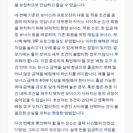
을 보장하므로 안심하고 즐길 수 있습니다.
네 번째 기준은 보너스와 프로모션의 내용 및 적용 조건을 꼼
꼼히 따져보는 것입니다. 대부분의 카지노 사이트는 신규 회원
을 유치하기 위해 파격적인 환영 보너스, 무료 스핀, 첫 입금 매
칭 보너스 등을 제공하며, 기존 회원을 위한 재입금 보너스, 캐
시백 혜택, VIP 프로그램 등도 운영합니다. 이러한 혜택은 게임
자금을 늘리고 더 오래 즐길 수 있게 해주는 장점이 있지만, 겉
보기에는 좋아 보여도 세부 조건이 불합리한 경우가 많으니 주
의해야 합니다. 가장 중요하게 확인해야 할 것은 ‘베팅 요구 조
건’인데, 이는 보너스 금액을 실제 현금으로 출금하기 위해 얼
마나 많은 금액을 베팅해야 하는지를 의미합니다. 예를 들어
보너스 금액의 40배 이상을 베팅해야 한다거나, 출금 가능한
최대 금액을 극도로 낮게 제한해 놓은 경우, 혹은 짧은 유효 기
간 내에 조건을 채우지 못하면 보너스가 사라지는 등의 규정이
숨어있을 수 있습니다. 초보자는 조건이 간단하고 명확하며,
베팅 요구 수치가 합리적인 수준인 사이트를 선택하는 것이 불
필요한 손실을 피하는 현명한 방법입니다.
다섯 번째로 확인해야 할 필수 요소는 결제 시스템의 안전성,
다양성, 그리고 처리 속도입니다. 실제 돈을 입금하고 게임을