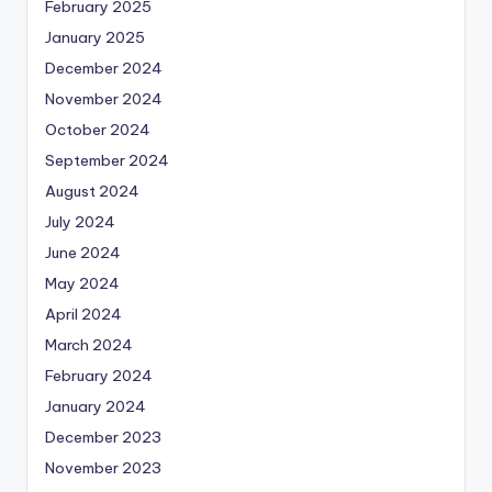
February 2025
January 2025
December 2024
November 2024
October 2024
September 2024
August 2024
July 2024
June 2024
May 2024
April 2024
March 2024
February 2024
January 2024
December 2023
November 2023