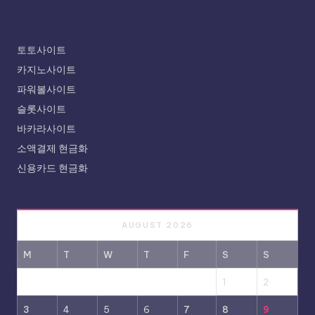
토토사이트
카지노사이트
파워볼사이트
슬롯사이트
바카라사이트
소액결제 현금화
신용카드 현금화
AUGUST 2026
M
T
W
T
F
S
S
1
2
3
4
5
6
7
8
9