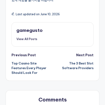
있게 게임을 즐기시길 바랍니다.
Last updated on June 10, 2026
gamegusto
View All Posts
Post
Previous Post
Next Post
Top Casino Site
The 3 Best Slot
navigation
Features Every Player
Software Providers
Should Look For
Comments