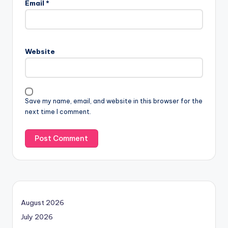
Email
*
Website
Save my name, email, and website in this browser for the
next time I comment.
August 2026
July 2026