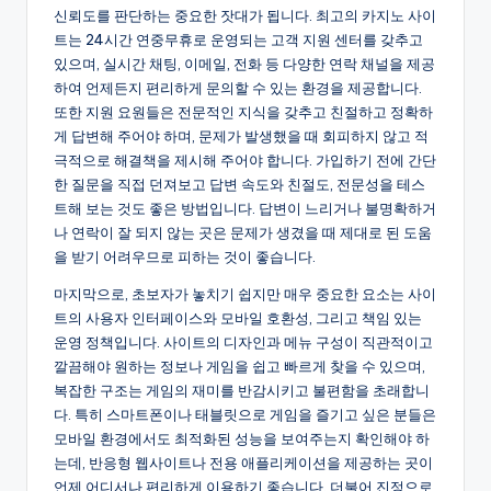
신뢰도를 판단하는 중요한 잣대가 됩니다. 최고의 카지노 사이
트는 24시간 연중무휴로 운영되는 고객 지원 센터를 갖추고
있으며, 실시간 채팅, 이메일, 전화 등 다양한 연락 채널을 제공
하여 언제든지 편리하게 문의할 수 있는 환경을 제공합니다.
또한 지원 요원들은 전문적인 지식을 갖추고 친절하고 정확하
게 답변해 주어야 하며, 문제가 발생했을 때 회피하지 않고 적
극적으로 해결책을 제시해 주어야 합니다. 가입하기 전에 간단
한 질문을 직접 던져보고 답변 속도와 친절도, 전문성을 테스
트해 보는 것도 좋은 방법입니다. 답변이 느리거나 불명확하거
나 연락이 잘 되지 않는 곳은 문제가 생겼을 때 제대로 된 도움
을 받기 어려우므로 피하는 것이 좋습니다.
마지막으로, 초보자가 놓치기 쉽지만 매우 중요한 요소는 사이
트의 사용자 인터페이스와 모바일 호환성, 그리고 책임 있는
운영 정책입니다. 사이트의 디자인과 메뉴 구성이 직관적이고
깔끔해야 원하는 정보나 게임을 쉽고 빠르게 찾을 수 있으며,
복잡한 구조는 게임의 재미를 반감시키고 불편함을 초래합니
다. 특히 스마트폰이나 태블릿으로 게임을 즐기고 싶은 분들은
모바일 환경에서도 최적화된 성능을 보여주는지 확인해야 하
는데, 반응형 웹사이트나 전용 애플리케이션을 제공하는 곳이
언제 어디서나 편리하게 이용하기 좋습니다. 더불어 진정으로