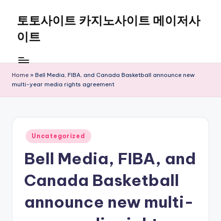
토토사이트 카지노사이트 메이저사
Skip
to
이트
content
Home
»
Bell Media, FIBA, and Canada Basketball announce new
multi-year media rights agreement
Posted
Uncategorized
in
Bell Media, FIBA, and
Canada Basketball
announce new multi-