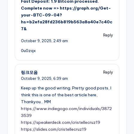
Fast Deposit: 1.9 Bitcoin processed.
Complete now => https://graph.org/Get-
your-BTC-09-04?
hs=b2efa28fd236b819b563a8a40e7c40c
7&
Reply
October 9, 2025,
2:49 am
0u0zqx
링크모음
Reply
October 9, 2025,
6:39 am
Keep up the good writing. Pretty good posts, I
think this is one of the best article here,
Thankyou… MM
https://www.indiegogo.com/individuals/3872
3539
https://speakerdeck.com/cristellecruz19
https://slides.com/cristellecruz19