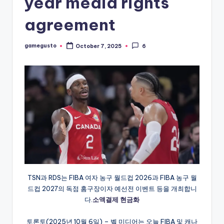
year media rights
agreement
gamegusto
October 7, 2025
6
Posted
by
TSN과 RDS는 FIBA 여자 농구 월드컵 2026과 FIBA 농구 월
드컵 2027의 독점 홈구장이자 예선전 이벤트 등을 개최합니
다.
소액결제 현금화
토론토(2025년 10월 6일) – 벨 미디어는 오늘 FIBA 및 캐나