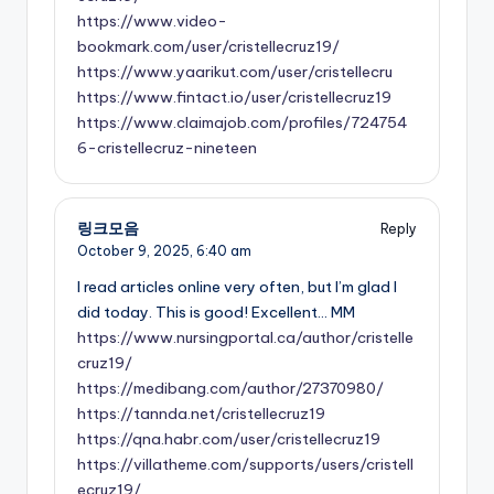
https://www.video-
bookmark.com/user/cristellecruz19/
https://www.yaarikut.com/user/cristellecru
https://www.fintact.io/user/cristellecruz19
https://www.claimajob.com/profiles/724754
6-cristellecruz-nineteen
링크모음
Reply
October 9, 2025,
6:40 am
I read articles online very often, but I’m glad I
did today. This is good! Excellent… MM
https://www.nursingportal.ca/author/cristelle
cruz19/
https://medibang.com/author/27370980/
https://tannda.net/cristellecruz19
https://qna.habr.com/user/cristellecruz19
https://villatheme.com/supports/users/cristell
ecruz19/