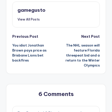
gamegusto
View All Posts
Post
Previous Post
Next Post
You idiot Jonathan
The NHL season will
navigation
Brown pays price as
feature Florida
Brisbane Lions bet
threepeat bid and a
backfires
return to the Winter
Olympics
6 Comments