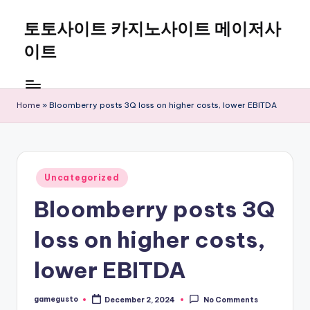
토토사이트 카지노사이트 메이저사
Skip
to
이트
content
Home
»
Bloomberry posts 3Q loss on higher costs, lower EBITDA
Posted
Uncategorized
in
Bloomberry posts 3Q
loss on higher costs,
lower EBITDA
gamegusto
December 2, 2024
No Comments
Posted