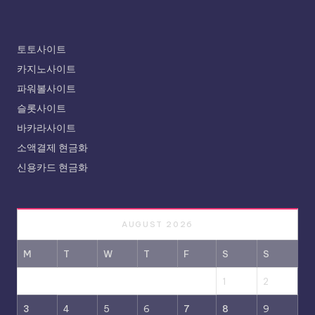
토토사이트
카지노사이트
파워볼사이트
슬롯사이트
바카라사이트
소액결제 현금화
신용카드 현금화
AUGUST 2026
M
T
W
T
F
S
S
1
2
3
4
5
6
7
8
9