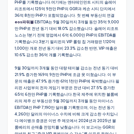
PHP를 기록했습니다.여기에는 엔터테인먼트 시티의 솔레어
리조트에서 125억 9천만 PHP의 GGR과 케손 시티 단지에서
36억 8천만 PHP가 포함되었습니다. 첫 번째 부동산의 연결
eos파워볼
EBITDA는 9월 30일까지 3개월 동안 35억 9,000
만 PHP로 전년 동기 대비 18.0% 감소했습니다. 솔레어 리조트
노스는 1분기 전체 영업에서 6억 6,000만 PHP의 EBITDA를
기록했습니다.3분기 필리핀의 VIP 롤링 칩 거래량은 1,120억
1,000만 개로 전년 동기 대비 23.3% 감소한 반면, VIP 매출은
10.6% 감소한 36억 개를 기록했습니다.
9월 30일까지 3개월 동안 대량 테이블 감소는 전년 동기 대비
21.9% 증가한 169억 9천만 PHP에 조금 못 미쳤습니다. 이 부
문의 매출은 47.9% 증가한 61억 1천만 PHP에 육박했습니다.필
리핀 사업부의 전자 게임기 부문은 전년 대비 27.5% 증가한
65억 6천만 PHP를 기록했습니다.한국 제주에 위치한 블룸베
리의 제주 선 부동산은 9월 30일까지 3개월 동안 마이너스
EBITDA인 PHP 7,190만 달러를 기록했으며, 이는 전년 동기
4,260만 달러의 마이너스 수치에 비해 크게 감소한 수치입니
다.메이뱅크 증권은 이번 주 메모에서 2024년과 2025년 블
룸베리의 순매출 전망치를 낮췄습니다. 이 보고서는 GGR의
약세와 최근 “중국 VIP 플레이어 수 감소”를 이유로 들었습니