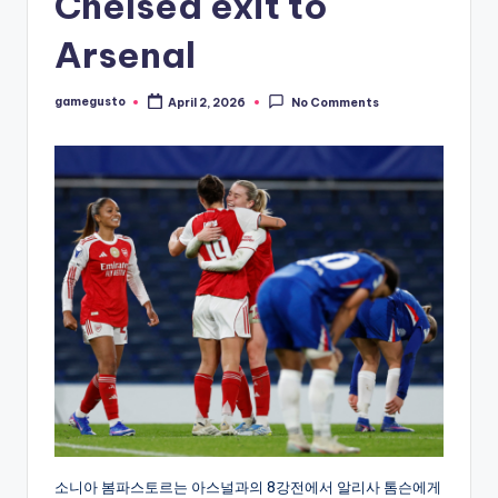
Chelsea exit to
Arsenal
gamegusto
April 2, 2026
No Comments
Posted
by
소니아 봄파스토르는 아스널과의 8강전에서 알리사 톰슨에게