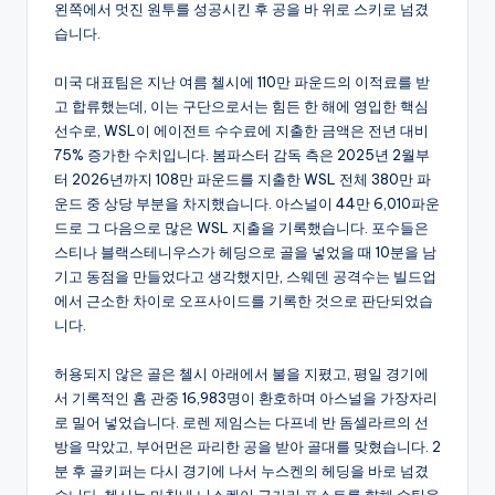
왼쪽에서 멋진 원투를 성공시킨 후 공을 바 위로 스키로 넘겼
습니다.
미국 대표팀은 지난 여름 첼시에 110만 파운드의 이적료를 받
고 합류했는데, 이는 구단으로서는 힘든 한 해에 영입한 핵심
선수로, WSL이 에이전트 수수료에 지출한 금액은 전년 대비
75% 증가한 수치입니다. 봄파스터 감독 측은 2025년 2월부
터 2026년까지 108만 파운드를 지출한 WSL 전체 380만 파
운드 중 상당 부분을 차지했습니다. 아스널이 44만 6,010파운
드로 그 다음으로 많은 WSL 지출을 기록했습니다. 포수들은
스티나 블랙스테니우스가 헤딩으로 골을 넣었을 때 10분을 남
기고 동점을 만들었다고 생각했지만, 스웨덴 공격수는 빌드업
에서 근소한 차이로 오프사이드를 기록한 것으로 판단되었습
니다.
허용되지 않은 골은 첼시 아래에서 불을 지폈고, 평일 경기에
서 기록적인 홈 관중 16,983명이 환호하며 아스널을 가장자리
로 밀어 넣었습니다. 로렌 제임스는 다프네 반 돔셀라르의 선
방을 막았고, 부어먼은 파리한 공을 받아 골대를 맞혔습니다. 2
분 후 골키퍼는 다시 경기에 나서 누스켄의 헤딩을 바로 넘겼