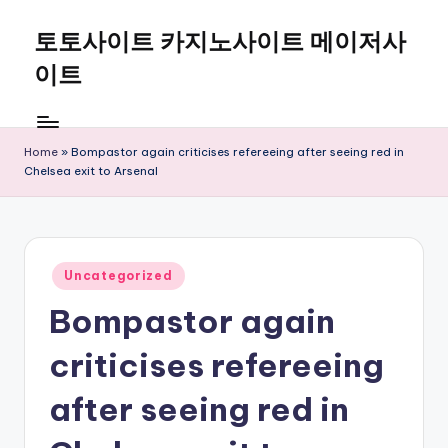
토토사이트 카지노사이트 메이저사
Skip
to
이트
content
Home
»
Bompastor again criticises refereeing after seeing red in
Chelsea exit to Arsenal
Posted
Uncategorized
in
Bompastor again
criticises refereeing
after seeing red in