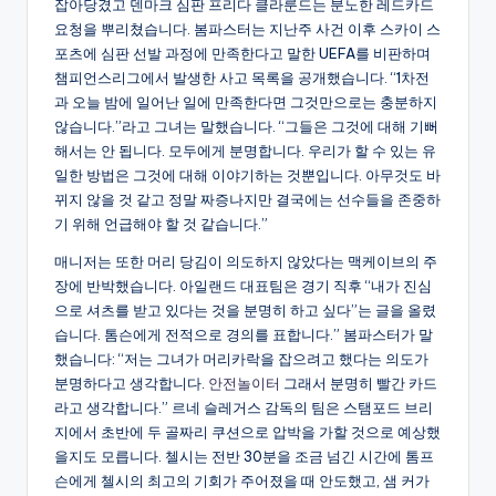
잡아당겼고 덴마크 심판 프리다 클라룬드는 분노한 레드카드
요청을 뿌리쳤습니다. 봄파스터는 지난주 사건 이후 스카이 스
포츠에 심판 선발 과정에 만족한다고 말한 UEFA를 비판하며
챔피언스리그에서 발생한 사고 목록을 공개했습니다. “1차전
과 오늘 밤에 일어난 일에 만족한다면 그것만으로는 충분하지
않습니다.”라고 그녀는 말했습니다. “그들은 그것에 대해 기뻐
해서는 안 됩니다. 모두에게 분명합니다. 우리가 할 수 있는 유
일한 방법은 그것에 대해 이야기하는 것뿐입니다. 아무것도 바
뀌지 않을 것 같고 정말 짜증나지만 결국에는 선수들을 존중하
기 위해 언급해야 할 것 같습니다.”
매니저는 또한 머리 당김이 의도하지 않았다는 맥케이브의 주
장에 반박했습니다. 아일랜드 대표팀은 경기 직후 “내가 진심
으로 셔츠를 받고 있다는 것을 분명히 하고 싶다”는 글을 올렸
습니다. 톰슨에게 전적으로 경의를 표합니다.” 봄파스터가 말
했습니다: “저는 그녀가 머리카락을 잡으려고 했다는 의도가
분명하다고 생각합니다.
안전놀이터
그래서 분명히 빨간 카드
라고 생각합니다.” 르네 슬레거스 감독의 팀은 스탬포드 브리
지에서 초반에 두 골짜리 쿠션으로 압박을 가할 것으로 예상했
을지도 모릅니다. 첼시는 전반 30분을 조금 넘긴 시간에 톰프
슨에게 첼시의 최고의 기회가 주어졌을 때 안도했고, 샘 커가