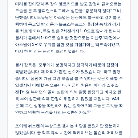
머리를 잡아당겨 두 장의 옐로카드를 받고 감정이 끓어오르는
모습을 본 후 챔피언스리그에서 심판을 “충분하지 않다”고 비
난했습니다. 보유팀인 아스널은 논란에도 불구하고 경기를 진
행하며 목요일 밤 리옹과 볼프스부르크의 8강전 승자와 경기
를 치르게 되며, 독일 팀은 2차전까지 1-0으로 앞서게 됩니다.
첼시가 홈에서 1-0으로 승리한 것만으로는 지난주 1차전에서
아스널이 3-1로 우위를 점한 것을 뒤집기에는 역부족이었고,
다시 한 번 심판 판정이 초점이었습니다.
첼시 감독은 “모두에게 분명하다고 생각하기 때문에 감정이
북받쳤습니다: 제 머리가 뽑힌 선수가 있었습니다.”라고 말했
습니다. “심판이 가끔 그런 모습을 볼 수 없다는 것은 이해할 수
있겠지만 이해할 수 없습니다. 지금이 처음이 아니라 일주일
전 [비얼 부어먼의 골이 심판에 의해 잘못 판정되고 비디오 판
독 부어 심판에 의해 판정이 뒤집히지 않았을 때입니다. VAR
은 왜 그런 상황을 확인하지 않는 걸까요? 왜 그들은 그것을 확
인하고 명확한 판정을 내리는 것뿐인가요?”
조이케 뉘스켄의 부상으로 첼시는 희망을 품었지만 충분하지
않았습니다. 골 직후 휴식 시간에 맥케이브는 톰슨의 머리채를