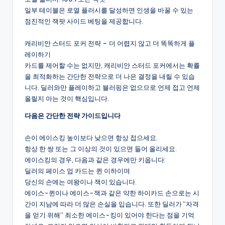
일부 테이블은 로열 플러시를 달성하면 인생을 바꿀 수 있는
점진적인 잭팟 사이드 베팅을 제공합니다.
캐리비안 스터드 포커 전략 – 더 어렵지 않고 더 똑똑하게 플
레이하기
카드를 제어할 수는 없지만, 캐리비안 스터드 포커에서는 확률
을 최적화하는 간단한 전략으로 더 나은 결정을 내릴 수 있습
니다. 딜러와만 플레이하고 블러핑은 없으므로 언제 접고 언제
올릴지 아는 것이 핵심입니다.
다음은 간단한 전략 가이드입니다
손이 에이스킹 높이보다 낮으면 항상 접으세요.
항상 한 쌍 또는 그 이상의 것이 있으면 들어 올리세요.
에이스킹의 경우, 다음과 같은 경우에만 키웁니다:
딜러의 페이스 업 카드는 퀸 이하이며
당신의 손에는 여왕이나 잭이 있습니다.
에이스-퀸이나 에이스-잭과 같은 약한 하이카드 손으로는 시
간이 지남에 따라 더 많은 손실을 입습니다. 또한 딜러가 “자격
을 얻기 위해” 최소한 에이스-킹이 있어야 한다는 점을 기억