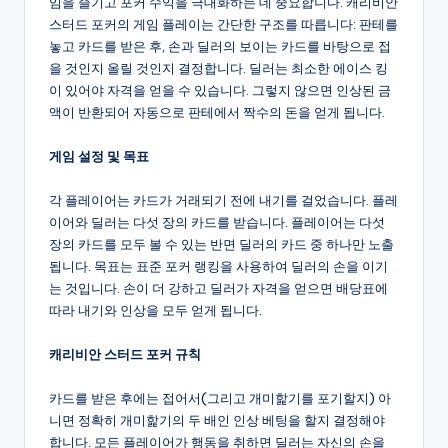
임을 즐기고 포커 수익을 극대화하는 데 중요합니다. 캐리비안
스터드 포커의 게임 플레이는 간단한 구조를 따릅니다: 판테를
놓고 카드를 받은 후, 손과 딜러의 보이는 카드를 바탕으로 접
을 것인지 올릴 것인지 결정합니다. 딜러는 최소한 에이스 킹
이 있어야 자격을 얻을 수 있습니다. 그렇지 않으면 인상된 금
액이 반환되어 자동으로 판테에서 짝수의 돈을 얻게 됩니다.
게임 설정 및 목표
각 플레이어는 카드가 거래되기 전에 내기를 걸었습니다. 플레
이어와 딜러는 다섯 장의 카드를 받습니다. 플레이어는 다섯
장의 카드를 모두 볼 수 있는 반면 딜러의 카드 중 하나만 노출
됩니다. 목표는 표준 포커 랭킹을 사용하여 딜러의 손을 이기
는 것입니다. 손이 더 강하고 딜러가 자격을 얻으면 배당표에
따라 내기와 인상을 모두 얻게 됩니다.
캐리비안 스터드 포커 규칙
카드를 받은 후에는 접어서(그리고 개미핥기를 포기할지) 아
니면 정확히 개미핥기의 두 배인 인상 베팅을 할지 결정해야
합니다. 모든 플레이어가 행동을 취하면 딜러는 자신의 손을