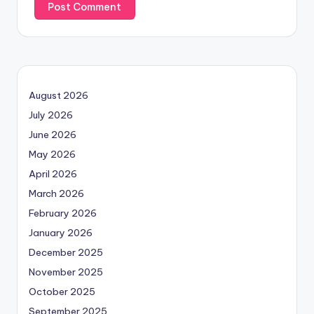
August 2026
July 2026
June 2026
May 2026
April 2026
March 2026
February 2026
January 2026
December 2025
November 2025
October 2025
September 2025