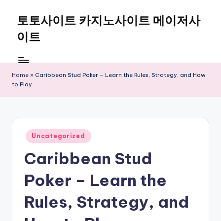
토토사이트 카지노사이트 메이저사
Skip
to
이트
content
Home
»
Caribbean Stud Poker – Learn the Rules, Strategy, and How
to Play
Posted
Uncategorized
in
Caribbean Stud
Poker – Learn the
Rules, Strategy, and