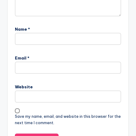
Name
*
Email
*
Website
Save my name, email, and website in this browser for the
next time I comment.