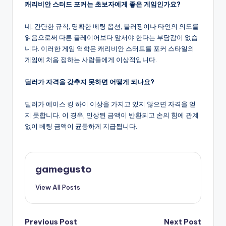
캐리비안 스터드 포커는 초보자에게 좋은 게임인가요?
네. 간단한 규칙, 명확한 베팅 옵션, 블러핑이나 타인의 의도를
읽음으로써 다른 플레이어보다 앞서야 한다는 부담감이 없습
니다. 이러한 게임 역학은 캐리비안 스터드를 포커 스타일의
게임에 처음 접하는 사람들에게 이상적입니다.
딜러가 자격을 갖추지 못하면 어떻게 되나요?
딜러가 에이스 킹 하이 이상을 가지고 있지 않으면 자격을 얻
지 못합니다. 이 경우, 인상된 금액이 반환되고 손의 힘에 관계
없이 베팅 금액이 균등하게 지급됩니다.
gamegusto
View All Posts
Post
Previous Post
Next Post