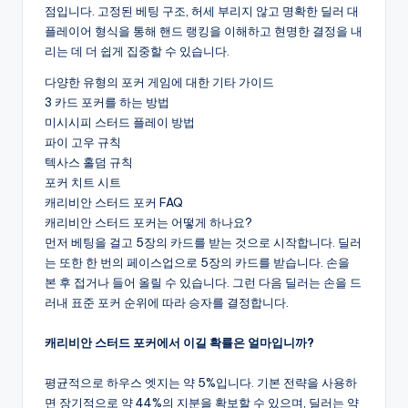
점입니다. 고정된 베팅 구조, 허세 부리지 않고 명확한 딜러 대
플레이어 형식을 통해 핸드 랭킹을 이해하고 현명한 결정을 내
리는 데 더 쉽게 집중할 수 있습니다.
다양한 유형의 포커 게임에 대한 기타 가이드
3 카드 포커를 하는 방법
미시시피 스터드 플레이 방법
파이 고우 규칙
텍사스 홀덤 규칙
포커 치트 시트
캐리비안 스터드 포커 FAQ
캐리비안 스터드 포커는 어떻게 하나요?
먼저 베팅을 걸고 5장의 카드를 받는 것으로 시작합니다. 딜러
는 또한 한 번의 페이스업으로 5장의 카드를 받습니다. 손을
본 후 접거나 들어 올릴 수 있습니다. 그런 다음 딜러는 손을 드
러내 표준 포커 순위에 따라 승자를 결정합니다.
캐리비안 스터드 포커에서 이길 확률은 얼마입니까?
평균적으로 하우스 엣지는 약 5%입니다. 기본 전략을 사용하
면 장기적으로 약 44%의 지분을 확보할 수 있으며, 딜러는 약