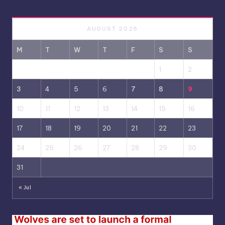
AUGUST 2026
M
T
W
T
F
S
S
1
2
3
4
5
6
7
8
9
10
11
12
13
14
15
16
17
18
19
20
21
22
23
24
25
26
27
28
29
30
31
« Jul