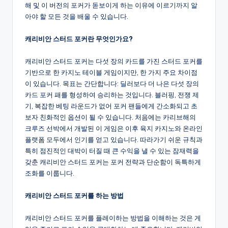
해 및 이 버전의 포커가 돋보이게 하는 이유에 이르기까지 알
아야 할 모든 것을 배울 수 있습니다.
캐리비안 스터드 포커란 무엇인가요?
캐리비안 스터드 포커는 다섯 장의 카드를 가진 스터드 포커를
기반으로 한 카지노 테이블 게임이지만, 한 가지 주요 차이점
이 있습니다. 목표는 간단합니다: 딜러보다 더 나은 다섯 장의
카드 포커 패를 형성하여 승리하는 것입니다. 블러핑, 전쟁 제
기, 복잡한 베팅 라운드가 없어 포커 팬들에게 간소화되고 초
보자 친화적인 옵션이 될 수 있습니다. 처음에는 카리브해의
크루즈 선박에서 개발된 이 게임은 이후 육지 카지노와 온라인
플랫폼 모두에서 인기를 얻고 있습니다. 따라가기 쉬운 규칙과
특히 점진적인 대박이 터질 때 큰 수익을 낼 수 있는 잠재력을
갖춘 캐리비안 스터드 포커는 포커 전략과 단순함이 독특하게
조화를 이룹니다.
캐리비안 스터드 포커를 하는 방법
캐리비안 스터드 포커를 플레이하는 방법을 이해하는 것은 게