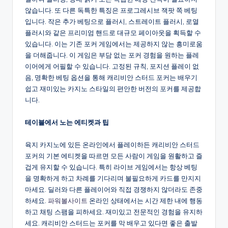
않습니다. 또 다른 독특한 특징은 프로그레시브 잭팟 쪽 베팅
입니다. 작은 추가 베팅으로 플러시, 스트레이트 플러시, 로열
플러시와 같은 프리미엄 핸드로 대규모 페이아웃을 획득할 수
있습니다. 이는 기존 포커 게임에서는 제공하지 않는 흥미로움
을 더해줍니다. 이 게임은 부담 없는 포커 경험을 원하는 플레
이어에게 어필할 수 있습니다. 고정된 규칙, 포지션 플레이 없
음, 명확한 베팅 옵션을 통해 캐리비안 스터드 포커는 배우기
쉽고 재미있는 카지노 스타일의 편안한 버전의 포커를 제공합
니다.
테이블에서 노는 에티켓과 팁
육지 카지노에 있든 온라인에서 플레이하든 캐리비안 스터드
포커의 기본 에티켓을 따르면 모든 사람이 게임을 원활하고 즐
겁게 유지할 수 있습니다. 특히 라이브 게임에서는 항상 베팅
을 명확하게 하고 차례를 기다리며 불필요하게 카드를 만지지
마세요. 딜러와 다른 플레이어와 직접 경쟁하지 않더라도 존중
하세요.
파워볼사이트
온라인 상태에서는 시간 제한 내에 행동
하고 채팅 스팸을 피하세요. 재미있고 전문적인 경험을 유지하
세요. 캐리비안 스터드는 포커를 막 배우고 있다면 좋은 출발