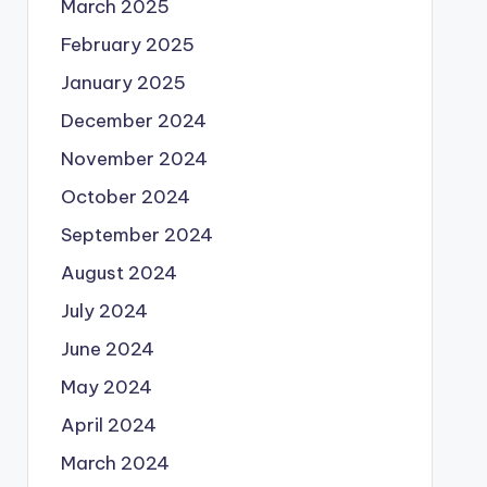
March 2025
February 2025
January 2025
December 2024
November 2024
October 2024
September 2024
August 2024
July 2024
June 2024
May 2024
April 2024
March 2024