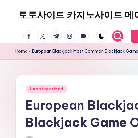
토토사이트 카지노사이트 메
Skip
to
content
facebook.com
twitter.com
t.me
instagram.com
youtube.com
Home
»
European Blackjack Most Common Blackjack Game
Posted
Uncategorized
in
European Blackj
Blackjack Game O