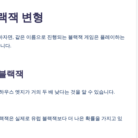
랙잭 변형
하자면, 같은 이름으로 진행되는 블랙잭 게임은 플레이하는
니다.
 블랙잭
우스 엣지가 거의 두 배 낮다는 것을 알 수 있습니다.
랙잭은 실제로 유럽 블랙잭보다 더 나은 확률을 가지고 있