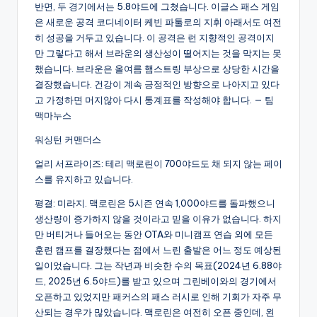
반면, 두 경기에서는 5.8야드에 그쳤습니다. 이글스 패스 게임
은 새로운 공격 코디네이터 케빈 파툴로의 지휘 아래서도 여전
히 성공을 거두고 있습니다. 이 공격은 런 지향적인 공격이지
만 그렇다고 해서 브라운의 생산성이 떨어지는 것을 막지는 못
했습니다. 브라운은 올여름 햄스트링 부상으로 상당한 시간을
결장했습니다. 건강이 계속 긍정적인 방향으로 나아지고 있다
고 가정하면 머지않아 다시 통계표를 작성해야 합니다. — 팀
맥마누스
워싱턴 커맨더스
얼리 서프라이즈: 테리 맥로린이 700야드도 채 되지 않는 페이
스를 유지하고 있습니다.
평결: 미라지. 맥로린은 5시즌 연속 1,000야드를 돌파했으니
생산량이 증가하지 않을 것이라고 믿을 이유가 없습니다. 하지
만 버티거나 들어오는 동안 OTA와 미니캠프 연습 외에 모든
훈련 캠프를 결장했다는 점에서 느린 출발은 어느 정도 예상된
일이었습니다. 그는 작년과 비슷한 수의 목표(2024년 6.88야
드, 2025년 6.5야드)를 받고 있으며 그린베이와의 경기에서
오픈하고 있었지만 패커스의 패스 러시로 인해 기회가 자주 무
산되는 경우가 많았습니다. 맥로린은 여전히 오픈 중인데, 왼