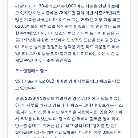
평결: 미라지. 30세의 코너는 1,000야드 시즌을 연달아 보내
고 있지만 이번 시즌에는 73야드만 달려 이번 시즌 39번째로
많은 기록을 세웠습니다. 이로써 그는 2019년 이후 가장 적은
620.5야드의 페이스를 유지하게 되었습니다. 언젠가는 돌파
할 수밖에 없지만, 카디널스의 백업 러닝백 트레이 벤슨은 지
금까지 받은 제한된 스냅에서 인상적인 모습을 보이고 있습니
다. 코너는 승부를 결정짓는 능력을 가진 하드 다운필드 러너
입니다. 그가 리듬을 찾아 통계를 업데이트하는 것은 시간 문
제일 뿐입니다. — 조쉬 웨인퍼스
로스앤젤레스 램스
얼리 서프라이즈: OLB 바이런 영이 자루를 메고 램스를 이끌
고 있습니다.
평결: 2023년 3라운드 지명자인 영은 2경기에서 팀을 이끄는
3개의 자루를 가지고 있습니다. 램스는 코비 터너, 브래든 피스
케, 제러드 버즈 등 뛰어난 수비력을 자랑하지만, 영은 2경기에
서 두각을 나타냈습니다. 램스의 숀 맥베이 감독은 영이 타이
탄스를 상대로 “뛰어난 선수”라고 생각하며 “경기를 한 단계
끌어올렸다고 생각했다”고 말했습니다. 영의 자루 3개로 이번