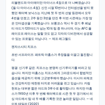
리블랜드와 마이애미만 마이너스 4점으로 더 나빠졌습니다
(둘 다 마이너스 4점). 신인 시절 10번이나 인터셉션을 받지 못
했던 쿼터백 보닉스는 지난해 첫 두 번의 선발 등판에서 모두
4번을 던졌고, 2주 동안 3번을 던진 후 이번 시즌에는 가장 많
은 인터셉션을 기록했습니다. 브롱코스 역시 두 경기 후 페널
티 야드가 120야드가 넘는 10개 팀 중 하나이며, 이는 AFC 플
레이오프 레이스는 말할 것도 없고 각자의 디비전에서 성공할
수 있는 프로필도 아닙니다. — 제프 레그월드
캔자스시티 치프스
초반 서프라이즈: 패트릭 마홈스가 추장들을 이끌고 돌진합니
다.
평결: 신기루 같은. 치프스는 분명히 신기루이기를 바라고 있
습니다. 하지만 마홈스는 치프스에게 그라운드에서 합법적인
옵션을 제공하기 위해 고군분투해야 했습니다. 이시아 파체코
는 건강하지만 제한된 터치로 어려움을 겪고 있습니다. 카림
헌트는 대부분 짧은 야드와 3루수로 활약합니다. 하지만 마홈
스가 1950년 이후 두 번째 쿼터백으로 시즌 첫 두 경기에서 러
싱 야드에서 팀 내 두 배를 기록한 것은 놀라운 일입니다. — 네
이트 테일러 (2020)