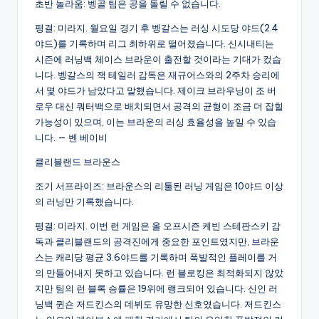
초반 놀라움: 벵골 팀은 공을 돌릴 수 없습니다.
평결: 미라지. 월요일 경기 후 벵갈스는 러싱 시도당 야드(2.4
야드)를 기록하며 리그 최하위로 떨어졌습니다. 신시내티는
시즌에 러닝백 체이스 브라운이 출전할 것이라는 기대가 컸습
니다. 벵갈스의 잭 테일러 감독은 재규어스와의 2주차 승리에
서 몇 야드가 남았다고 말했습니다. 제이크 브라우닝이 조 버
로우 대신 쿼터백으로 배치되면서 공격의 균형이 조금 더 잡힐
가능성이 있으며, 이는 브라운의 러싱 효율성을 높일 수 있습
니다. — 벤 베이비
클리블랜드 브라운스
조기 서프라이즈: 브라운스의 리툴된 러닝 게임은 10야드 이상
의 러닝만 기록했습니다.
평결: 미라지. 이번 런 게임은 올 오프시즌 케빈 스테판스키 감
독과 클리블랜드의 공격진에게 중요한 포인트였지만, 브라운
스는 캐리당 평균 3.6야드를 기록하며 폭발적인 플레이를 거
의 만들어내지 못하고 있습니다. 런 블로킹은 최적화되지 않았
지만 팀의 런 블록 승률은 19위에 랭크되어 있습니다. 신인 러
닝백 퀸숀 저드킨스의 데뷔도 유망한 신호였습니다. 저드킨스