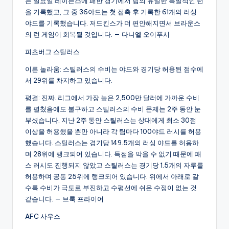
는 일요일 레이븐스에 패한 경기에서 팀의 유일한 폭발적인 런
을 기록했고, 그 중 36야드는 첫 접촉 후 기록한 61개의 러싱
야드를 기록했습니다. 저드킨스가 더 편안해지면서 브라운스
의 런 게임이 회복될 것입니다. — 다니엘 오이푸시
피츠버그 스틸러스
이른 놀라움: 스틸러스의 수비는 야드와 경기당 허용된 점수에
서 29위를 차지하고 있습니다.
평결: 진짜. 리그에서 가장 높은 2,500만 달러에 가까운 수비
를 펼쳤음에도 불구하고 스틸러스의 수비 문제는 2주 동안 눈
부셨습니다. 지난 2주 동안 스틸러스는 상대에게 최소 30점
이상을 허용했을 뿐만 아니라 각 팀마다 100야드 러시를 허용
했습니다. 스틸러스는 경기당 149.5개의 러싱 야드를 허용하
며 28위에 랭크되어 있습니다. 득점을 막을 수 없기 때문에 패
스 러시도 진행되지 않았고 스틸러스는 경기당 1.5개의 자루를
허용하며 공동 25위에 랭크되어 있습니다. 위에서 아래로 갈
수록 수비가 극도로 부진하고 수평선에 쉬운 수정이 없는 것
같습니다. — 브룩 프라이어
AFC 사우스