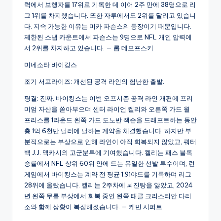
력에서 보행자를 17위로 기록한 데 이어 2주 만에 38명으로 리
그 1위를 차지했습니다. 또한 자루에서도 2위를 달리고 있습니
다. 지속 가능한 이유는 미카 파슨스의 등장이기 때문입니다.
제한된 스냅 카운트에서 파슨스는 9명으로 NFL 개인 압력에
서 2위를 차지하고 있습니다. — 롭 데모프스키
미네소타 바이킹스
조기 서프라이즈: 개선된 공격 라인의 험난한 출발.
평결: 진짜. 바이킹스는 이번 오프시즌 공격 라인 개편에 프리
미엄 자산을 쏟아부으며 센터 라이언 켈리와 오른쪽 가드 윌
프리스를 1라운드 왼쪽 가드 도노반 잭슨을 드래프트하는 동안
총 1억 6천만 달러에 달하는 계약을 체결했습니다. 하지만 부
분적으로는 부상으로 인해 라인이 아직 회복되지 않았고, 쿼터
백 J.J. 맥카시의 고군분투에 기여했습니다. 켈리는 패스 블록
승률에서 NFL 상위 60위 안에 드는 유일한 선발 투수이며, 런
게임에서 바이킹스는 계약 전 평균 1.91야드를 기록하며 리그
28위에 올랐습니다. 켈리는 2주차에 뇌진탕을 앓았고, 2024
년 왼쪽 무릎 부상에서 회복 중인 왼쪽 태클 크리스티안 다리
소와 함께 상황이 복잡해졌습니다. — 케빈 시퍼트