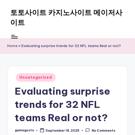
토토사이트 카지노사이트 메이저사
Skip
to
이트
content
Home
»
Evaluating surprise trends for 32 NFL teams Real or not?
Posted
Uncategorized
in
Evaluating surprise
trends for 32 NFL
teams Real or not?
gamegusto
September 18, 2025
No Comments
Posted