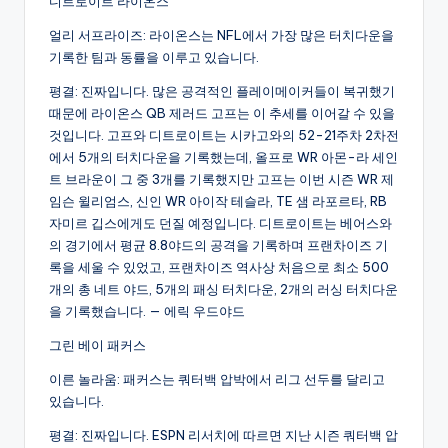
디트로이트 라이온스
얼리 서프라이즈: 라이온스는 NFL에서 가장 많은 터치다운을
기록한 팀과 동률을 이루고 있습니다.
평결: 진짜입니다. 많은 공격적인 플레이메이커들이 복귀했기
때문에 라이온스 QB 제러드 고프는 이 추세를 이어갈 수 있을
것입니다. 고프와 디트로이트는 시카고와의 52-21주차 2차전
에서 5개의 터치다운을 기록했는데, 올프로 WR 아몬-라 세인
트 브라운이 그 중 3개를 기록했지만 고프는 이번 시즌 WR 제
임슨 윌리엄스, 신인 WR 아이작 테슬라, TE 샘 라포르타, RB
자미르 깁스에게도 던질 예정입니다. 디트로이트는 베어스와
의 경기에서 평균 8.8야드의 공격을 기록하며 프랜차이즈 기
록을 세울 수 있었고, 프랜차이즈 역사상 처음으로 최소 500
개의 총 네트 야드, 5개의 패싱 터치다운, 2개의 러싱 터치다운
을 기록했습니다. — 에릭 우드야드
그린 베이 패커스
이른 놀라움: 패커스는 쿼터백 압박에서 리그 선두를 달리고
있습니다.
평결: 진짜입니다. ESPN 리서치에 따르면 지난 시즌 쿼터백 압