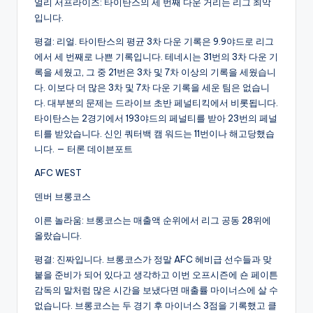
얼리 서프라이즈: 타이탄스의 세 번째 다운 거리는 리그 최악
입니다.
평결: 리얼. 타이탄스의 평균 3차 다운 기록은 9.9야드로 리그
에서 세 번째로 나쁜 기록입니다. 테네시는 31번의 3차 다운 기
록을 세웠고, 그 중 21번은 3차 및 7차 이상의 기록을 세웠습니
다. 이보다 더 많은 3차 및 7차 다운 기록을 세운 팀은 없습니
다. 대부분의 문제는 드라이브 초반 페널티킥에서 비롯됩니다.
타이탄스는 2경기에서 193야드의 페널티를 받아 23번의 페널
티를 받았습니다. 신인 쿼터백 캠 워드는 11번이나 해고당했습
니다. — 터론 데이븐포트
AFC WEST
덴버 브롱코스
이른 놀라움: 브롱코스는 매출액 순위에서 리그 공동 28위에
올랐습니다.
평결: 진짜입니다. 브롱코스가 정말 AFC 헤비급 선수들과 맞
붙을 준비가 되어 있다고 생각하고 이번 오프시즌에 숀 페이튼
감독의 말처럼 많은 시간을 보냈다면 매출률 마이너스에 살 수
없습니다. 브롱코스는 두 경기 후 마이너스 3점을 기록했고 클