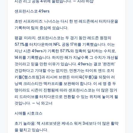
시즌 리그 공동 4위에 올랐습니다. — 사라 바샵
샌프란시스코 49ers
초반 서프라이즈: 니너스는 다시 한 번 레드존에서 터치다운을
기록하며 팀의 중심에 섰습니다.
평결: 미라지. 샌프란시스코는 두 경기 동안 레드존 원정의
57.1%를 터치다운하며 NFL 공동 17위를 기록했습니다. 이는
지난 시즌 49ers가 기록한 57.1%와 정확히 일치하는 수치로,
14위를 기록했습니다. 하지만 해가 지날수록 그 수치가 개선될
것이라고 믿을 만한 이유가 있습니다. 49ers는 결코 ‘완전히’
건강하다고 기대할 수는 없지만, 언젠가는 타이트 엔드 조지
키틀(햄스트링)과 리시버 브랜든 아이육(무릎)을 되찾아 러
닝백 크리스티안 맥카프리를 보완해야 합니다. 이 세 명 중 두
명이라도 시즌이 진행됨에 따라 샌프란시스코는 더 많은 장거
리 드라이브를 터치다운으로 전환할 수 있는 위치에 놓이게 될
것입니다. — 닉 와고너
시애틀 시호크스
초기 놀라움: 잭 샤르보넷은 케네스 워커 3세보다 더 많은 활약
을 펼치고 있습니다.