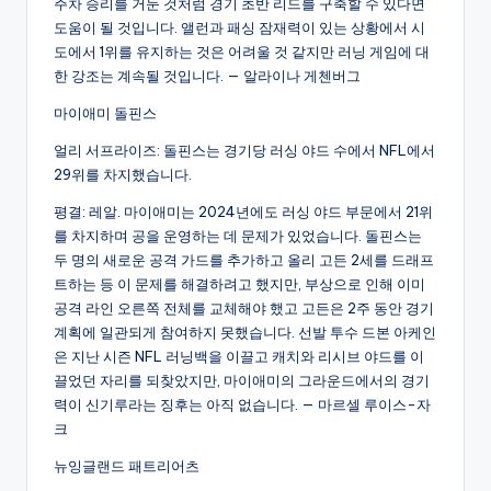
주차 승리를 거둔 것처럼 경기 초반 리드를 구축할 수 있다면
도움이 될 것입니다. 앨런과 패싱 잠재력이 있는 상황에서 시
도에서 1위를 유지하는 것은 어려울 것 같지만 러닝 게임에 대
한 강조는 계속될 것입니다. — 알라이나 게첸버그
마이애미 돌핀스
얼리 서프라이즈: 돌핀스는 경기당 러싱 야드 수에서 NFL에서
29위를 차지했습니다.
평결: 레알. 마이애미는 2024년에도 러싱 야드 부문에서 21위
를 차지하며 공을 운영하는 데 문제가 있었습니다. 돌핀스는
두 명의 새로운 공격 가드를 추가하고 올리 고든 2세를 드래프
트하는 등 이 문제를 해결하려고 했지만, 부상으로 인해 이미
공격 라인 오른쪽 전체를 교체해야 했고 고든은 2주 동안 경기
계획에 일관되게 참여하지 못했습니다. 선발 투수 드본 아케인
은 지난 시즌 NFL 러닝백을 이끌고 캐치와 리시브 야드를 이
끌었던 자리를 되찾았지만, 마이애미의 그라운드에서의 경기
력이 신기루라는 징후는 아직 없습니다. — 마르셀 루이스-자
크
뉴잉글랜드 패트리어츠