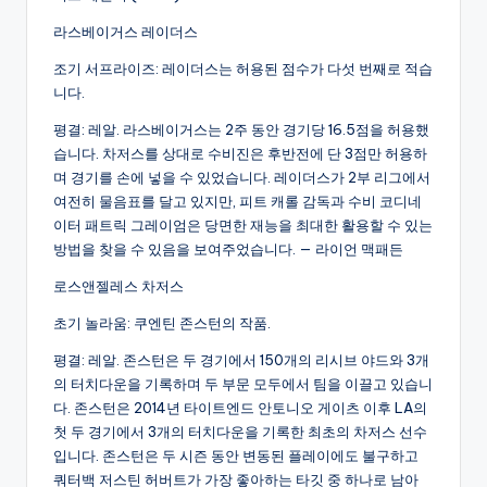
라스베이거스 레이더스
조기 서프라이즈: 레이더스는 허용된 점수가 다섯 번째로 적습
니다.
평결: 레알. 라스베이거스는 2주 동안 경기당 16.5점을 허용했
습니다. 차저스를 상대로 수비진은 후반전에 단 3점만 허용하
며 경기를 손에 넣을 수 있었습니다. 레이더스가 2부 리그에서
여전히 물음표를 달고 있지만, 피트 캐롤 감독과 수비 코디네
이터 패트릭 그레이엄은 당면한 재능을 최대한 활용할 수 있는
방법을 찾을 수 있음을 보여주었습니다. — 라이언 맥패든
로스앤젤레스 차저스
초기 놀라움: 쿠엔틴 존스턴의 작품.
평결: 레알. 존스턴은 두 경기에서 150개의 리시브 야드와 3개
의 터치다운을 기록하며 두 부문 모두에서 팀을 이끌고 있습니
다. 존스턴은 2014년 타이트엔드 안토니오 게이츠 이후 LA의
첫 두 경기에서 3개의 터치다운을 기록한 최초의 차저스 선수
입니다. 존스턴은 두 시즌 동안 변동된 플레이에도 불구하고
쿼터백 저스틴 허버트가 가장 좋아하는 타깃 중 하나로 남아