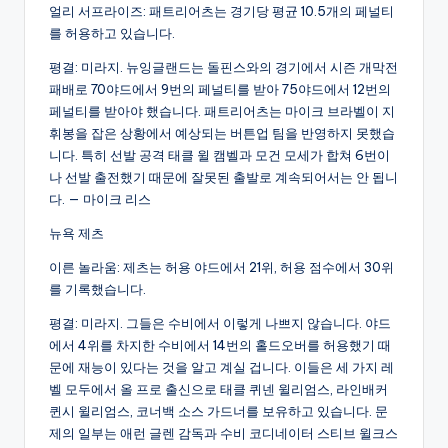
얼리 서프라이즈: 패트리어츠는 경기당 평균 10.5개의 페널티
를 허용하고 있습니다.
평결: 미라지. 뉴잉글랜드는 돌핀스와의 경기에서 시즌 개막전
패배로 70야드에서 9번의 페널티를 받아 75야드에서 12번의
페널티를 받아야 했습니다. 패트리어츠는 마이크 브라벨이 지
휘봉을 잡은 상황에서 예상되는 버튼업 팀을 반영하지 못했습
니다. 특히 선발 공격 태클 윌 캠벨과 모건 모세가 합쳐 6번이
나 선발 출전했기 때문에 잘못된 출발로 계속되어서는 안 됩니
다. — 마이크 리스
뉴욕 제츠
이른 놀라움: 제츠는 허용 야드에서 21위, 허용 점수에서 30위
를 기록했습니다.
평결: 미라지. 그들은 수비에서 이렇게 나쁘지 않습니다. 야드
에서 4위를 차지한 수비에서 14번의 홀드오버를 허용했기 때
문에 재능이 있다는 것을 알고 계실 겁니다. 이들은 세 가지 레
벨 모두에서 올 프로 출신으로 태클 퀴넨 윌리엄스, 라인배커
퀸시 윌리엄스, 코너백 소스 가드너를 보유하고 있습니다. 문
제의 일부는 애런 글렌 감독과 수비 코디네이터 스티브 윌크스