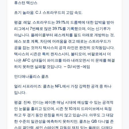
휴스턴 텍산스
초기 놀라움: C.J. 스트라우드의 고압 속도.
평결: 레알. 스트라우드는 39.1%의 드롭백에 대한 압박을 받아
리그에서 7번째로 많은 39.1%를 기록했으며, 이는 신기루가
아닙니다. 플레이콜부터 패스캐처를 필드 아래로 개방하는 것,
패스 보호 계획, 차단에 어려움을 겪고 때로는 스트라우드가
공을 잡는 것까지 텍사스의 공격 라인은 완전히 오작동입니다.
텍사스의 시즌은 특히 캔자스시티, 볼티모어, 버팔로에서 더
나은 AFC 상대들이 파이크를 따라 내려오면서 이 문제를 해결
하지 못하면 실패할 것입니다. — DJ 비엔-에임
인디애나폴리스 콜츠
얼리 서프라이즈: 콜츠는 NFL에서 가장 강력한 공격 중 하나
입니다.
평결: 진짜. 인디는 페이튼 매닝 시대에 예상할 수 있는 공격적
인 눈물을 흘리고 있으며, 시즌 첫 10개의 드라이브에서 득점
하고 두 경기 동안 펀칭을 하지 않고 있습니다. 아무도 그 대담
한 수준의 일관성을 예측하지 못하지만, 콜츠는 QB 다니엘 존
스의 결단력, 셰인 스테이첸 감독의 재치 있는 플레이, 다재다