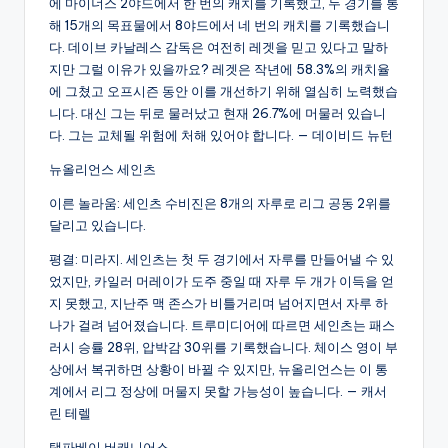
에 마이너스 2야드에서 한 번의 캐치를 기록했고, 두 경기를 통
해 15개의 목표물에서 8야드에서 네 번의 캐치를 기록했습니
다. 데이브 카날레스 감독은 여전히 레겟을 믿고 있다고 말하
지만 그럴 이유가 있을까요? 레겟은 작년에 58.3%의 캐치율
에 그쳤고 오프시즌 동안 이를 개선하기 위해 열심히 노력했습
니다. 대신 그는 뒤로 물러났고 현재 26.7%에 머물러 있습니
다. 그는 교체될 위험에 처해 있어야 합니다. — 데이비드 뉴턴
뉴올리언스 세인츠
이른 놀라움: 세인츠 수비진은 8개의 자루로 리그 공동 2위를
달리고 있습니다.
평결: 미라지. 세인츠는 첫 두 경기에서 자루를 만들어낼 수 있
었지만, 카일러 머레이가 도주 중일 때 자루 두 개가 이득을 얻
지 못했고, 지난주 맥 존스가 비틀거리며 넘어지면서 자루 하
나가 걸려 넘어졌습니다. 트루미디어에 따르면 세인츠는 패스
러시 승률 28위, 압박감 30위를 기록했습니다. 체이스 영이 부
상에서 복귀하면 상황이 바뀔 수 있지만, 뉴올리언스는 이 통
계에서 리그 정상에 머물지 못할 가능성이 높습니다. — 캐서
린 테렐
탬파베이 버캐니어스