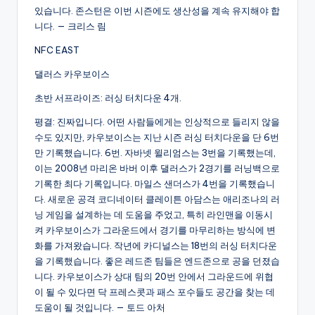
있습니다. 존스턴은 이번 시즌에도 생산성을 계속 유지해야 합
니다. — 크리스 림
NFC EAST
댈러스 카우보이스
초반 서프라이즈: 러싱 터치다운 4개.
평결: 진짜입니다. 어떤 사람들에게는 인상적으로 들리지 않을
수도 있지만, 카우보이스는 지난 시즌 러싱 터치다운을 단 6번
만 기록했습니다. 6번. 자바넷 윌리엄스는 3번을 기록했는데,
이는 2008년 마리온 바버 이후 댈러스가 2경기를 러닝백으로
기록한 최다 기록입니다. 마일스 샌더스가 4번을 기록했습니
다. 새로운 공격 코디네이터 클레이튼 아담스는 애리조나의 러
닝 게임을 설계하는 데 도움을 주었고, 특히 라인맨을 이동시
켜 카우보이스가 그라운드에서 경기를 마무리하는 방식에 변
화를 가져왔습니다. 작년에 카디널스는 18번의 러싱 터치다운
을 기록했습니다. 좋은 레드존 팀들은 엔드존으로 공을 던졌습
니다. 카우보이스가 상대 팀의 20번 안에서 그라운드에 위협
이 될 수 있다면 닥 프레스콧과 패스 포수들도 공간을 찾는 데
도움이 될 것입니다. — 토드 아처