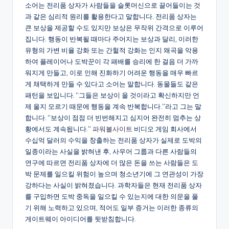
소어는 전리품 상자가 사람들을 슬롯머신으로 끌어들이는 것
과 같은 심리적 원리를 활용한다고 말합니다. 전리품 상자는
큰 보상을 제공할 수도 있지만 보상은 무작위 간격으로 이루어
집니다. 행동이 반복될 때마다 주어지는 보상과 달리, 이러한
유형의 가변 비율 강화 또는 간헐적 강화는 인지 왜곡을 악용
하여 플레이어나 도박꾼이 각 패배를 승리에 한 걸음 더 가까
워지게 만들고, 이로 인해 진화하기 어려운 행동을 매우 빠르
게 채택하게 만들 수 있다고 소어는 말합니다. 동물들도 같은
패턴을 보입니다. “그들은 보상이 올 것이라고 확신하지만 언
제 올지 모르기 때문에 행동을 계속 반복합니다.”라고 그는 말
합니다. “보상이 점점 더 빈번해지고 심지어 완전히 멈추는 상
황에서도 계속됩니다.”
파워볼사이트
비디오 게임 회사에서
수십억 달러의 수익을 창출하는 전리품 상자가 실제로 도박의
일종이라는 사실을 밝혀낸 후, 사우어 그룹과 다른 사람들의
연구에 따르면 전리품 상자에 더 많은 돈을 쓰는 사람들은 도
박 문제를 일으킬 위험이 높으며 청소년기에 그 연관성이 가장
강하다는 사실이 밝혀졌습니다. 과학자들은 현재 전리품 상자
를 구입하면 도박 중독을 일으킬 수 있는지에 대한 의문을 풀
기 위해 노력하고 있으며, 적어도 일부 증거는 이러한 종류의
게이트웨이 아이디어를 뒷받침합니다.