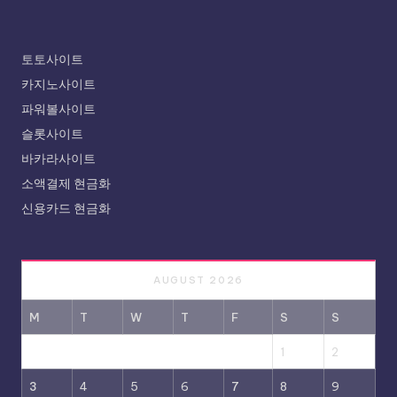
토토사이트
카지노사이트
파워볼사이트
슬롯사이트
바카라사이트
소액결제 현금화
신용카드 현금화
AUGUST 2026
M
T
W
T
F
S
S
1
2
3
4
5
6
7
8
9