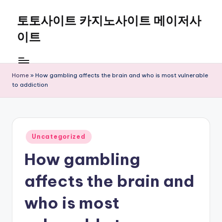
토토사이트 카지노사이트 메이저사
Skip
to
이트
content
Home
»
How gambling affects the brain and who is most vulnerable
to addiction
Posted
Uncategorized
in
How gambling
affects the brain and
who is most