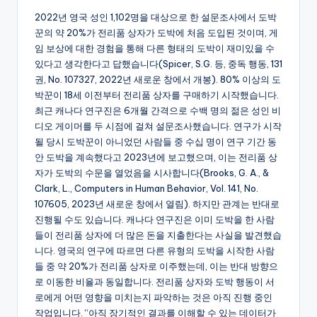
2022년 영국 성인 1,102명을 대상으로 한 설문조사에서 도박
꾼의 약 20%가 전리품 상자가 도박에 처음 도입된 것이며, 게
임 보상에 대한 경험을 통해 다른 형태의 도박이 재미있을 수
있다고 생각한다고 답했습니다(Spicer, S.G. 등, 중독 행동, 131
권, No. 107327, 2022년 새로운 창에서 개봉). 80% 이상의 도
박꾼이 18세 이전부터 전리품 상자를 구매하기 시작했습니다.
최근 캐나다 연구진은 6개월 간격으로 수백 명의 젊은 성인 비
디오 게이머를 두 시점에 걸쳐 설문조사했습니다. 연구가 시작
될 당시 도박꾼이 아니었던 사람들 중 수십 명이 연구 기간 동
안 도박을 계속했다고 2023년에 보고했으며, 이는 전리품 상
자가 도박의 수문을 열었음을 시사합니다(Brooks, G. A., &
Clark, L., Computers in Human Behavior, Vol. 141, No.
107605, 2023년 새로운 창에서 열림). 하지만 관계는 반대로
진행될 수도 있습니다. 캐나다 연구진은 이미 도박을 한 사람
들이 전리품 상자에 더 많은 돈을 지출한다는 사실을 발견했습
니다. 영국의 연구에 따르면 다른 유형의 도박을 시작한 사람
들 중 약 20%가 전리품 상자로 이주했는데, 이는 반대 방향으
로 이동한 비율과 동일합니다. 전리품 상자와 도박 행동이 서
로에게 어떤 영향을 미치는지 파악하는 것은 아직 진행 중인
작업입니다. “아직 장기적인 결과를 이해할 수 있는 데이터가