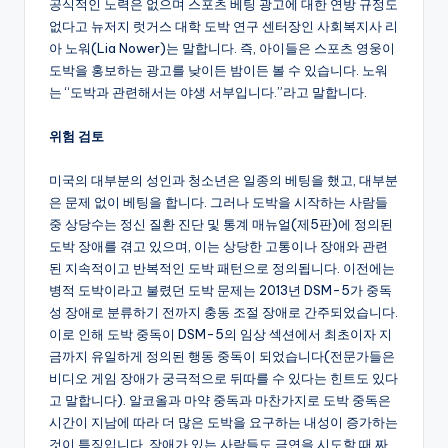
공식적인 노력은 없으며 스포츠 베팅 광고에 대한 연방 규정도
없다고 뉴저지 럿거스 대학 도박 연구 센터장인 사회복지사 리
아 노워(Lia Nower)는 말합니다. 즉, 아이들은 스포츠 영웅이
도박을 홍보하는 광고를 낮이든 밤이든 볼 수 있습니다. 노워
는 “도박과 관련해서는 야생 서부입니다.”라고 말합니다.
위험 검토
미국의 대부분의 성인과 청소년은 일종의 베팅을 했고, 대부분
은 문제 없이 베팅을 합니다. 그러나 도박을 시작하는 사람들
중 상당수는 정신 질환 진단 및 통계 매뉴얼(제5판)에 정의된
도박 장애를 겪고 있으며, 이는 상당한 고통이나 장애와 관련
된 지속적이고 반복적인 도박 패턴으로 정의됩니다. 이전에는
병적 도박이라고 불렸던 도박 문제는 2013년 DSM-5가 중독
성 장애로 분류하기 전까지 충동 조절 장애로 간주되었습니다.
이로 인해 도박 중독이 DSM-5의 임상 섹션에서 최초이자 지
금까지 유일하게 정의된 행동 중독이 되었습니다(전문가들은
비디오 게임 장애가 궁극적으로 뒤따를 수 있다는 힌트도 있다
고 말합니다). 알코올과 마약 중독과 마찬가지로 도박 중독은
시간이 지남에 따라 더 많은 도박을 요구하는 내성이 증가하는
것이 특징입니다. 장애가 있는 사람들도 금연을 시도할 때 짜