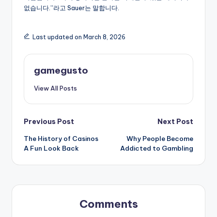
없습니다.”라고 Sauer는 말합니다.
Last updated on March 8, 2026
gamegusto
View All Posts
Post
Previous Post
Next Post
The History of Casinos
Why People Become
navigation
A Fun Look Back
Addicted to Gambling
Comments