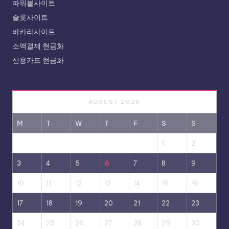
파워볼사이트
슬롯사이트
바카라사이트
소액결제 현금화
신용카드 현금화
AUGUST 2026
M
T
W
T
F
S
S
1
2
3
4
5
6
7
8
9
10
11
12
13
14
15
16
17
18
19
20
21
22
23
24
25
26
27
28
29
30