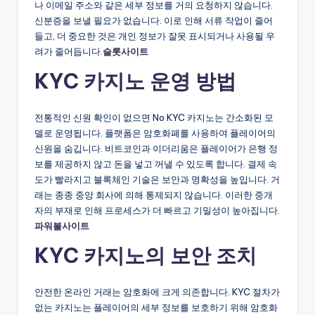
나 이메일 주소와 같은 세부 정보를 거의 요청하지 않습니다.
신분증을 보낼 필요가 없습니다. 이로 인해 서류 작업이 줄어
들고, 더 중요한 것은 개인 정보가 잘못 표시되거나 사용될 우
려가 줄어듭니다.
슬롯사이트
KYC 카지노 운영 방법
전통적인 신원 확인이 없으면 No KYC 카지노는 간소화된 모
델로 운영됩니다. 플랫폼은 암호화폐를 사용하여 플레이어의
신원을 숨깁니다. 비트코인과 이더리움은 플레이어가 은행 정
보를 제공하지 않고 돈을 넣고 꺼낼 수 있도록 합니다. 결제 속
도가 빨라지고 블록체인 기술은 보안과 명확성을 높입니다. 거
래는 종종 중앙 회사에 의해 통제되지 않습니다. 이러한 중개
자의 부재로 인해 프로세스가 더 빠르고 기밀성이 높아집니다.
파워볼사이트
KYC 카지노의 보안 조치
안전한 온라인 거래는 암호화에 크게 의존합니다. KYC 절차가
없는 카지노는 플레이어의 세부 정보를 보호하기 위해 암호화