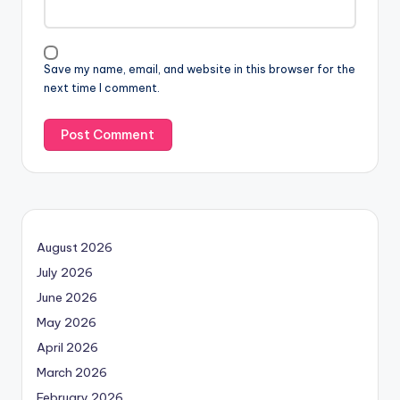
Save my name, email, and website in this browser for the
next time I comment.
August 2026
July 2026
June 2026
May 2026
April 2026
March 2026
February 2026