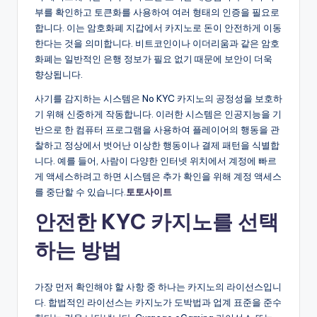
부를 확인하고 토큰화를 사용하여 여러 형태의 인증을 필요로
합니다. 이는 암호화폐 지갑에서 카지노로 돈이 안전하게 이동
한다는 것을 의미합니다. 비트코인이나 이더리움과 같은 암호
화폐는 일반적인 은행 정보가 필요 없기 때문에 보안이 더욱
향상됩니다.
사기를 감지하는 시스템은 No KYC 카지노의 공정성을 보호하
기 위해 신중하게 작동합니다. 이러한 시스템은 인공지능을 기
반으로 한 컴퓨터 프로그램을 사용하여 플레이어의 행동을 관
찰하고 정상에서 벗어난 이상한 행동이나 결제 패턴을 식별합
니다. 예를 들어, 사람이 다양한 인터넷 위치에서 계정에 빠르
게 액세스하려고 하면 시스템은 추가 확인을 위해 계정 액세스
를 중단할 수 있습니다.
토토사이트
안전한 KYC 카지노를 선택
하는 방법
가장 먼저 확인해야 할 사항 중 하나는 카지노의 라이선스입니
다. 합법적인 라이선스는 카지노가 도박법과 업계 표준을 준수