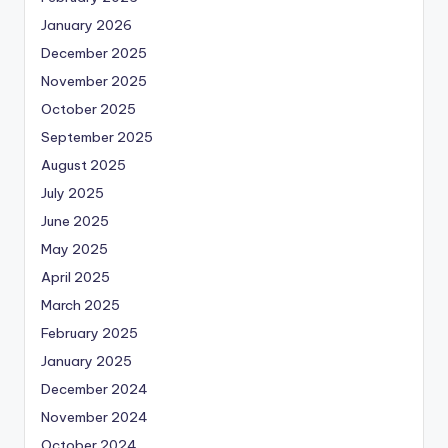
January 2026
December 2025
November 2025
October 2025
September 2025
August 2025
July 2025
June 2025
May 2025
April 2025
March 2025
February 2025
January 2025
December 2024
November 2024
October 2024