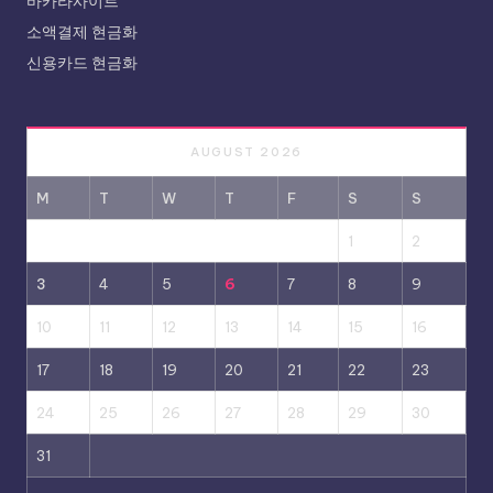
바카라사이트
소액결제 현금화
신용카드 현금화
AUGUST 2026
M
T
W
T
F
S
S
1
2
3
4
5
6
7
8
9
10
11
12
13
14
15
16
17
18
19
20
21
22
23
24
25
26
27
28
29
30
31