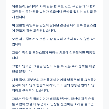
예를 들어, 플레이어가 베팅을 할 수도 있고, 무엇을 해야 할지
고민하는 동안 앵글 슈터가 호출이나 인상을 알리는 소리를 듣
게 됩니다.
이 교활한 속임수는 당신이 잘못된 결정을 내리도록 혼란스럽
게 만들기 위해 고안되었습니다.
모든 각도 중에서 이것은 가장 정교하고 효과적이지 않은 각도
입니다.
그들이 당신을 혼란스럽게 하려는 의도에 성공해야만 작동합
니다.
그렇지 않으면, 그들은 당신이 다룰 수 있는 추가 정보를 제공
했을 뿐입니다.
예를 들어, 대부분의 포커룸에서 언어적 행동은 비록 그것들이
순서에 맞지 않게 행동하더라도, 그 이전의 행동은 변하지 않
더라도 구속력이 있습니다.
그래서 만약 한 플레이어가 베팅을 했는데, 당신이 강한 손을
들고 앉아 있을 때 누군가가 인상을 선언하는 소리를 들으면,