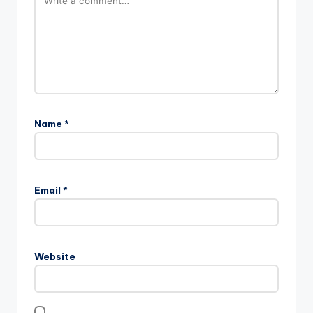
Name
*
Email
*
Website