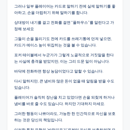
그러나 일부 플레이어는 카드로 말하기 전에 실제 말하기를 좋
아하고, 손을 더럽히기 위해 말하기를 합니다.
상대방이 내기를 걸고 전화를 걸면 “풀하우스”를 알린다고 가
정해 보세요
그들이 손을 돌리기도 전에 카드를 쓰레기통에 던져 넣으면,
카드가 에이스 높이 뒤집히는 것을 볼 수 있습니다.
포커 테이블에서 누군가가 그렇게 노골적으로 거짓말을 한다
는 사실에 충격을 받았지만, 이는 그리 드문 일이 아닙니다.
바닥에 전화하면 항상 농담이었다고 말할 수 있습니다.
다시 말하지만, 큰 냄비와 많은 돈이 없을 때 알림을 받을 수도
있습니다.
플레이어가 솔직히 장난을 치고 있었다면 손을 되찾게 하거나
냄비를 바로 줄 수도 있습니다. 하지만 기대하지 마세요.
그러한 행동이 나쁘더라도, 가능한 한 인간적으로 자신을 보호
하는 것은 당신의 책임입니다.
이러한 특정 유형의 ‘바람피우기’로부터 자신을 보호하려면 모