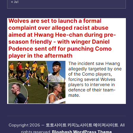
« Jul
Copyright 2026 —
토토사이트 카지노사이트 메이저사이트
. All
rights reserved.
Bloghash WordPress Theme