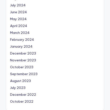
July 2024
June 2024
May 2024
April 2024
March 2024
February 2024
January 2024
December 2023
November 2023
October 2023
September 2023
August 2023
July 2023
December 2022
October 2022