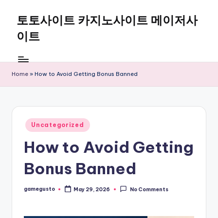
토토사이트 카지노사이트 메이저사
Skip
to
이트
content
Home
»
How to Avoid Getting Bonus Banned
Posted
Uncategorized
in
How to Avoid Getting
Bonus Banned
gamegusto
May 29, 2026
No Comments
Posted
by