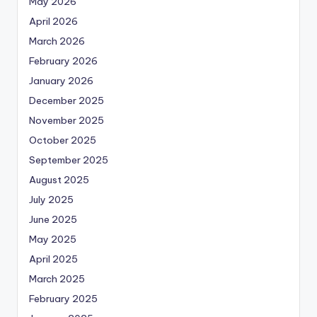
May 2026
April 2026
March 2026
February 2026
January 2026
December 2025
November 2025
October 2025
September 2025
August 2025
July 2025
June 2025
May 2025
April 2025
March 2025
February 2025