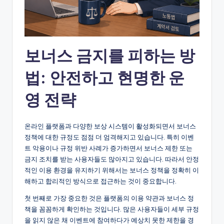
보너스 금지를 피하는 방
법: 안전하고 현명한 운
영 전략
온라인 플랫폼과 다양한 보상 시스템이 활성화되면서 보너스
정책에 대한 규정도 점점 더 엄격해지고 있습니다. 특히 이벤
트 악용이나 규정 위반 사례가 증가하면서 보너스 제한 또는
금지 조치를 받는 사용자들도 많아지고 있습니다. 따라서 안정
적인 이용 환경을 유지하기 위해서는 보너스 정책을 정확히 이
해하고 합리적인 방식으로 접근하는 것이 중요합니다.
첫 번째로 가장 중요한 것은 플랫폼의 이용 약관과 보너스 정
책을 꼼꼼하게 확인하는 것입니다. 많은 사용자들이 세부 규정
을 읽지 않은 채 이벤트에 참여하다가 예상치 못한 제한을 경