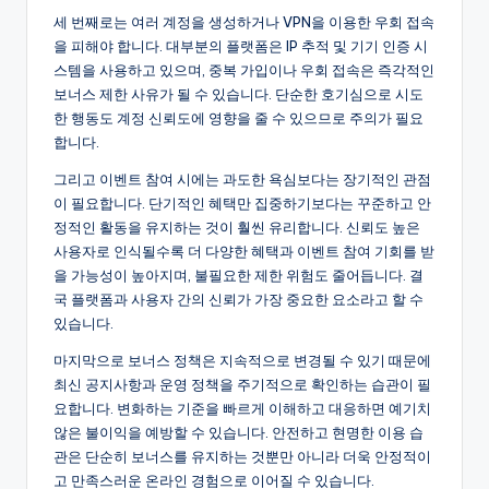
세 번째로는 여러 계정을 생성하거나 VPN을 이용한 우회 접속
을 피해야 합니다. 대부분의 플랫폼은 IP 추적 및 기기 인증 시
스템을 사용하고 있으며, 중복 가입이나 우회 접속은 즉각적인
보너스 제한 사유가 될 수 있습니다. 단순한 호기심으로 시도
한 행동도 계정 신뢰도에 영향을 줄 수 있으므로 주의가 필요
합니다.
그리고 이벤트 참여 시에는 과도한 욕심보다는 장기적인 관점
이 필요합니다. 단기적인 혜택만 집중하기보다는 꾸준하고 안
정적인 활동을 유지하는 것이 훨씬 유리합니다. 신뢰도 높은
사용자로 인식될수록 더 다양한 혜택과 이벤트 참여 기회를 받
을 가능성이 높아지며, 불필요한 제한 위험도 줄어듭니다. 결
국 플랫폼과 사용자 간의 신뢰가 가장 중요한 요소라고 할 수
있습니다.
마지막으로 보너스 정책은 지속적으로 변경될 수 있기 때문에
최신 공지사항과 운영 정책을 주기적으로 확인하는 습관이 필
요합니다. 변화하는 기준을 빠르게 이해하고 대응하면 예기치
않은 불이익을 예방할 수 있습니다. 안전하고 현명한 이용 습
관은 단순히 보너스를 유지하는 것뿐만 아니라 더욱 안정적이
고 만족스러운 온라인 경험으로 이어질 수 있습니다.