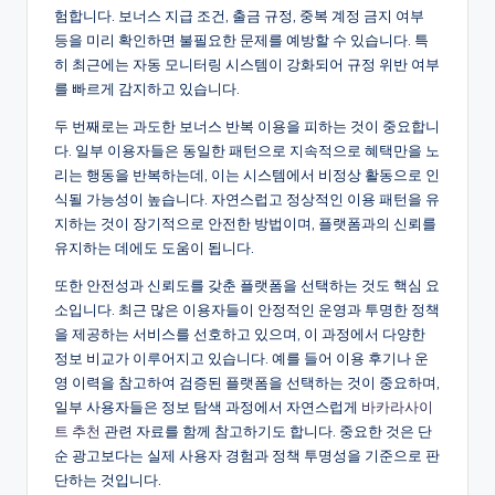
험합니다. 보너스 지급 조건, 출금 규정, 중복 계정 금지 여부
등을 미리 확인하면 불필요한 문제를 예방할 수 있습니다. 특
히 최근에는 자동 모니터링 시스템이 강화되어 규정 위반 여부
를 빠르게 감지하고 있습니다.
두 번째로는 과도한 보너스 반복 이용을 피하는 것이 중요합니
다. 일부 이용자들은 동일한 패턴으로 지속적으로 혜택만을 노
리는 행동을 반복하는데, 이는 시스템에서 비정상 활동으로 인
식될 가능성이 높습니다. 자연스럽고 정상적인 이용 패턴을 유
지하는 것이 장기적으로 안전한 방법이며, 플랫폼과의 신뢰를
유지하는 데에도 도움이 됩니다.
또한 안전성과 신뢰도를 갖춘 플랫폼을 선택하는 것도 핵심 요
소입니다. 최근 많은 이용자들이 안정적인 운영과 투명한 정책
을 제공하는 서비스를 선호하고 있으며, 이 과정에서 다양한
정보 비교가 이루어지고 있습니다. 예를 들어 이용 후기나 운
영 이력을 참고하여 검증된 플랫폼을 선택하는 것이 중요하며,
일부 사용자들은 정보 탐색 과정에서 자연스럽게
바카라사이
트 추천
관련 자료를 함께 참고하기도 합니다. 중요한 것은 단
순 광고보다는 실제 사용자 경험과 정책 투명성을 기준으로 판
단하는 것입니다.