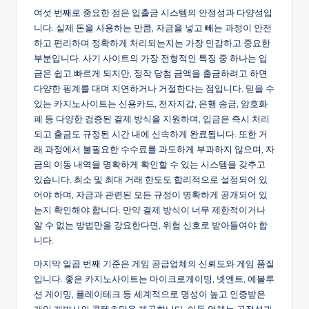
여섯 번째로 중요한 점은 입출금 시스템의 안정성과 다양성입
니다. 실제 돈을 사용하는 만큼, 자금을 넣고 빼는 과정이 안전
하고 편리하며 정확하게 처리되는지는 가장 민감하고 중요한
부분입니다. 사기 사이트의 가장 전형적인 특징 중 하나는 입
금은 쉽고 빠르게 되지만, 정작 당첨 금액을 출금하려고 하면
다양한 핑계를 대며 지연하거나 거절한다는 점입니다. 믿을 수
있는 카지노사이트는 신용카드, 전자지갑, 은행 송금, 암호화
폐 등 다양한 검증된 결제 방식을 지원하며, 입금은 즉시 처리
되고 출금도 규정된 시간 내에 신속하게 완료됩니다. 또한 거
래 과정에서 불필요한 수수료를 과도하게 부과하지 않으며, 자
금의 이동 내역을 명확하게 확인할 수 있는 시스템을 갖추고
있습니다. 최소 및 최대 거래 한도도 합리적으로 설정되어 있
어야 하며, 자금과 관련된 모든 규정이 명확하게 공개되어 있
는지 확인해야 합니다. 만약 결제 방식이 너무 제한적이거나
알 수 없는 방법만을 강요한다면, 위험 신호로 받아들여야 합
니다.
마지막 일곱 번째 기준은 게임 공급업체의 신뢰도와 게임 품질
입니다. 좋은 카지노사이트는 마이크로게이밍, 넷엔트, 에볼루
션 게이밍, 플레이테크 등 세계적으로 명성이 높고 인증받은