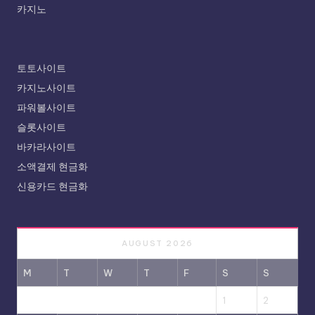
카지노
토토사이트
카지노사이트
파워볼사이트
슬롯사이트
바카라사이트
소액결제 현금화
신용카드 현금화
AUGUST 2026
M
T
W
T
F
S
S
1
2