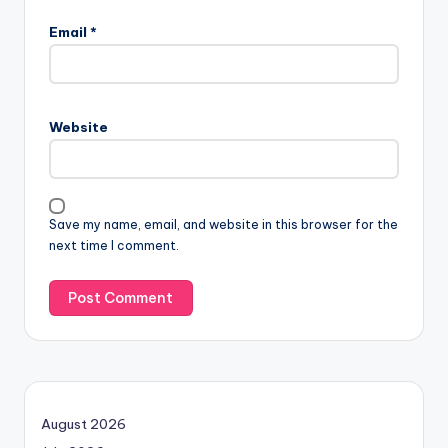
Email
*
Website
Save my name, email, and website in this browser for the
next time I comment.
August 2026