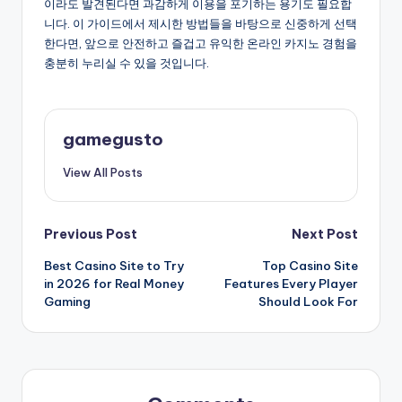
이라도 발견된다면 과감하게 이용을 포기하는 용기도 필요합
니다. 이 가이드에서 제시한 방법들을 바탕으로 신중하게 선택
한다면, 앞으로 안전하고 즐겁고 유익한 온라인 카지노 경험을
충분히 누리실 수 있을 것입니다.
gamegusto
View All Posts
Post
Previous Post
Next Post
Best Casino Site to Try
Top Casino Site
navigation
in 2026 for Real Money
Features Every Player
Gaming
Should Look For