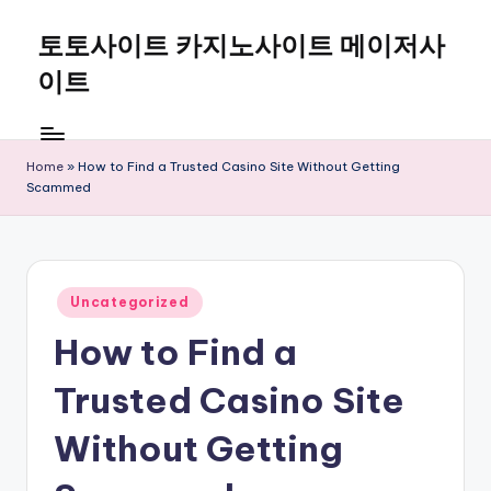
토토사이트 카지노사이트 메이저사
Skip
to
이트
content
Home
»
How to Find a Trusted Casino Site Without Getting
Scammed
Posted
Uncategorized
in
How to Find a
Trusted Casino Site
Without Getting