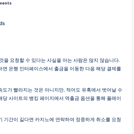
ments
것을 요청할 수 있다는 사실을 아는 사람은 많지 않습니다.
하면 은행 인터페이스에서 출금을 이동한 다음 해당 결제를
속도가 빨라지는 것은 아니지만, 적어도 유혹에서 벗어날 수
해당 사이트의 뱅킹 페이지에서 역출금 옵션을 통해 플레이
기 기간이 길다면 카지노에 연락하여 정중하게 취소를 요청