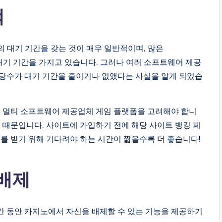
택
일의 대기 기간을 갖는 것이 매우 일반적이며, 많은
의 대기 기간을 가지고 있습니다. 그러나 여러 소프트웨어 제공
상당수가 대기 기간을 줄이거나 없앴다는 사실을 알게 되었습
는 멀티 소프트웨어 제공업체 게임 플랫폼을 고려해야 합니
기 때문입니다. 사이트에 가입하기 전에 해당 사이트 뱅킹 페
여를 받기 위해 기다려야 하는 시간이 짧을수록 더 좋습니다!
 배제
간 동안 카지노에서 자신을 배제할 수 있는 기능을 제공하기