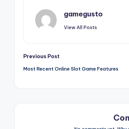
gamegusto
View All Posts
Post
Previous Post
Most Recent Online Slot Game Features
navigation
Co