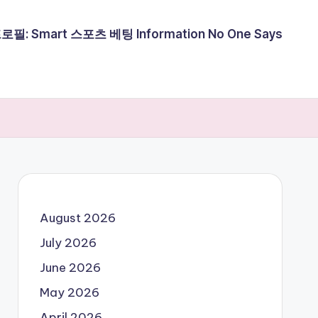
필: Smart 스포츠 베팅 Information No One Says
August 2026
July 2026
June 2026
May 2026
April 2026