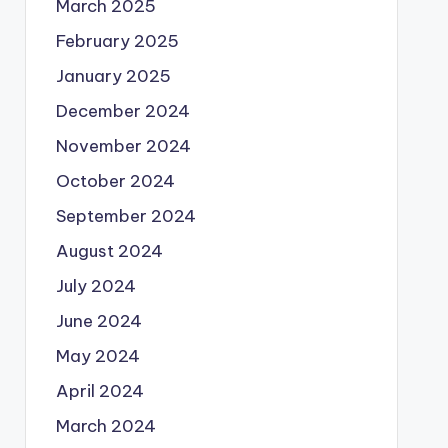
March 2025
February 2025
January 2025
December 2024
November 2024
October 2024
September 2024
August 2024
July 2024
June 2024
May 2024
April 2024
March 2024