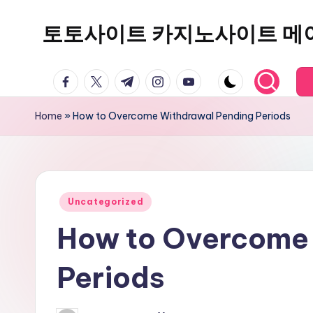
토토사이트 카지노사이트 메
Skip
to
content
facebook.com
twitter.com
t.me
instagram.com
youtube.com
Home
»
How to Overcome Withdrawal Pending Periods
Posted
Uncategorized
in
How to Overcome 
Periods