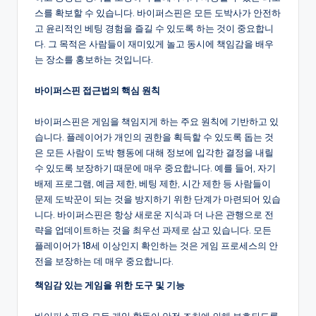
스를 확보할 수 있습니다. 바이퍼스핀은 모든 도박사가 안전하
고 윤리적인 베팅 경험을 즐길 수 있도록 하는 것이 중요합니
다. 그 목적은 사람들이 재미있게 놀고 동시에 책임감을 배우
는 장소를 홍보하는 것입니다.
바이퍼스핀 접근법의 핵심 원칙
바이퍼스핀은 게임을 책임지게 하는 주요 원칙에 기반하고 있
습니다. 플레이어가 개인의 권한을 획득할 수 있도록 돕는 것
은 모든 사람이 도박 행동에 대해 정보에 입각한 결정을 내릴
수 있도록 보장하기 때문에 매우 중요합니다. 예를 들어, 자기
배제 프로그램, 예금 제한, 베팅 제한, 시간 제한 등 사람들이
문제 도박꾼이 되는 것을 방지하기 위한 단계가 마련되어 있습
니다. 바이퍼스핀은 항상 새로운 지식과 더 나은 관행으로 전
략을 업데이트하는 것을 최우선 과제로 삼고 있습니다. 모든
플레이어가 18세 이상인지 확인하는 것은 게임 프로세스의 안
전을 보장하는 데 매우 중요합니다.
책임감 있는 게임을 위한 도구 및 기능