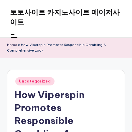
토토사이트 카지노사이트 메이저사
Skip
to
이트
content
Home
»
How Viperspin Promotes Responsible Gambling A
Comprehensive Look
Posted
Uncategorized
in
How Viperspin
Promotes
Responsible