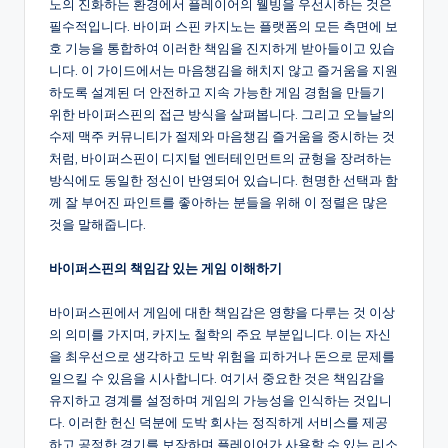
노의 진화하는 환경에서 플레이어의 웰빙을 우선시하는 것은
필수적입니다. 바이퍼 스핀 카지노는 플랫폼의 모든 측면에 보
호 기능을 통합하여 이러한 책임을 진지하게 받아들이고 있습
니다. 이 가이드에서는 마음챙김을 해치지 않고 즐거움을 지원
하도록 설계된 더 안전하고 지속 가능한 게임 경험을 만들기
위한 바이퍼스핀의 접근 방식을 살펴봅니다. 그리고 오늘날의
수제 맥주 커뮤니티가 절제와 마음챙김 즐거움을 중시하는 것
처럼, 바이퍼스핀이 디지털 엔터테인먼트의 균형을 장려하는
방식에도 동일한 정신이 반영되어 있습니다. 현명한 선택과 함
께 잘 부어진 파인트를 좋아하는 분들을 위해 이 정렬은 많은
것을 말해줍니다.
바이퍼스핀의 책임감 있는 게임 이해하기
바이퍼스핀에서 게임에 대한 책임감은 영향을 다루는 것 이상
의 의미를 가지며, 카지노 철학의 주요 부분입니다. 이는 자신
을 최우선으로 생각하고 도박 위험을 피하거나 돈으로 문제를
일으킬 수 있음을 시사합니다. 여기서 중요한 것은 책임감을
유지하고 경계를 설정하며 게임의 가능성을 인식하는 것입니
다. 이러한 헌신 덕분에 도박 회사는 정직하게 서비스를 제공
하고 공정한 경기를 보장하며 플레이어가 사용할 수 있는 리소