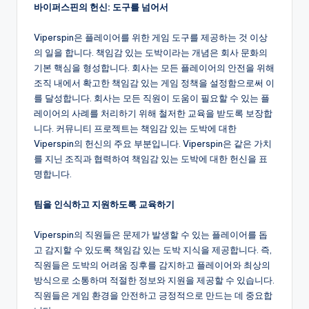
바이퍼스핀의 헌신: 도구를 넘어서
Viperspin은 플레이어를 위한 게임 도구를 제공하는 것 이상
의 일을 합니다. 책임감 있는 도박이라는 개념은 회사 문화의
기본 핵심을 형성합니다. 회사는 모든 플레이어의 안전을 위해
조직 내에서 확고한 책임감 있는 게임 정책을 설정함으로써 이
를 달성합니다. 회사는 모든 직원이 도움이 필요할 수 있는 플
레이어의 사례를 처리하기 위해 철저한 교육을 받도록 보장합
니다. 커뮤니티 프로젝트는 책임감 있는 도박에 대한
Viperspin의 헌신의 주요 부분입니다. Viperspin은 같은 가치
를 지닌 조직과 협력하여 책임감 있는 도박에 대한 헌신을 표
명합니다.
팀을 인식하고 지원하도록 교육하기
Viperspin의 직원들은 문제가 발생할 수 있는 플레이어를 돕
고 감지할 수 있도록 책임감 있는 도박 지식을 제공합니다. 즉,
직원들은 도박의 어려움 징후를 감지하고 플레이어와 최상의
방식으로 소통하며 적절한 정보와 지원을 제공할 수 있습니다.
직원들은 게임 환경을 안전하고 긍정적으로 만드는 데 중요합