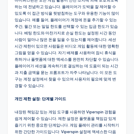
바이퍼스핀은 모든 게임 활동이 안전 조치에 의해 보호되도록
하는 데 전념하고 있습니다. 플레이어가 도박을 잘 제어할 수
있도록 이 접근 방식을 뒷받침하는 도구와 유용한 기능이 많이
있습니다. 예를 들어, 플레이어가 계정에 돈을 추가할 수 있는
주간, 월간 또는 일일 한도를 선택할 수 있는 입금 한도가 있습
니다. 베팅 한도와 마찬가지로 손실 한도는 설정된 시간 동안
사람이 얼마나 많은 돈을 잃을 수 있는지를 제어합니다. 세션
시간 제한이 있으면 사람들은 비디오 게임 활동에 대한 명확한
그림을 얻을 수 있습니다. 자기 배제를 사용하여 잠시 휴식을
취하거나 플랫폼에 대한 액세스를 완전히 차단할 수 있습니다.
플레이어가 세션을 계속하기로 결심하는 데 도움이 되는 시간
과 지출 금액을 묻는 프롬프트가 자주 나타납니다. 이 모든 도
구는 계정 설정에서 찾을 수 있으며 사용자의 필요에 맞게 변
경할 수 있습니다.
개인 제한 설정: 단계별 가이드
내장된 책임감 있는 게임 도구를 사용하면 Viperspin 경험을
쉽게 제어할 수 있습니다. 제한 설정은 플랫폼을 책임감 있게
즐기기 위한 중요한 단계입니다. 게임 플레이 관리를 시작하기
위한 간단한 가이드입니다: Viperspin 설정에 액세스한 다음