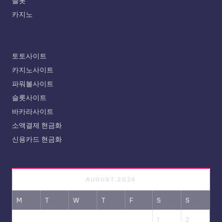
슬롯
카지노
토토사이트
카지노사이트
파워볼사이트
슬롯사이트
바카라사이트
소액결제 현금화
신용카드 현금화
AUGUST 2026
M
T
W
T
F
S
S
1
2