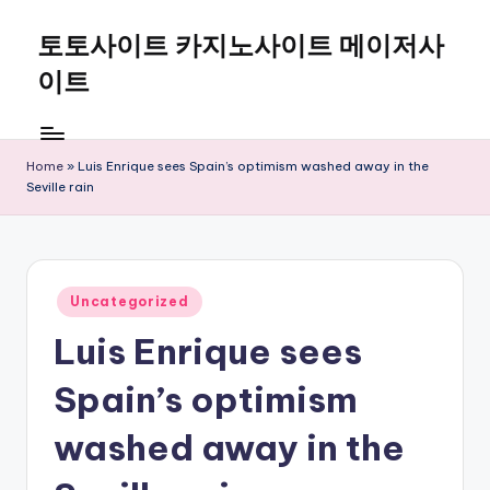
토토사이트 카지노사이트 메이저사
Skip
to
이트
content
Home
»
Luis Enrique sees Spain’s optimism washed away in the
Seville rain
Posted
Uncategorized
in
Luis Enrique sees
Spain’s optimism
washed away in the