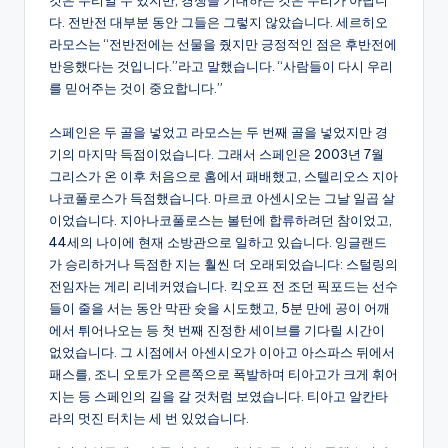
것은 무리일 수 있지만, 경쟁을 기대하는 것은 무리가 아닙니
다. 전반전 대부분 동안 그들은 그렇지 않았습니다. 세르히오
라모스는 “전반전에는 선물을 줬지만 긍정적인 점은 후반전에
반응했다는 것입니다.”라고 말했습니다. “사람들이 다시 우리
를 믿어주는 것이 중요합니다.”
스페인은 두 골을 넣었고 라모스는 두 번째 골을 넣었지만 경
기의 마지막 득점이었습니다. 그래서 스페인은 2003년 7월
그리스가 온 이후 처음으로 홈에서 패배했고, 스텔리오스 지아
나코풀로스가 득점했습니다. 마르코 아센시오는 그날 일곱 살
이었습니다. 지아나코풀로스는 볼턴에 합류하려던 참이었고,
44세의 나이에 현재 소방관으로 일하고 있습니다. 잉글랜드
가 승리하거나 득점한 지는 훨씬 더 오래되었습니다: 스털링의
전임자는 게리 리네커였습니다. 킥오프 전 조던 픽포드는 선수
들이 줄을 서는 동안 막판 슛을 시도했고, 5분 만에 공이 어깨
에서 튀어나오는 등 첫 번째 진정한 세이브를 기다릴 시간이
없었습니다. 그 시점에서 아센시오가 이아고 아스파스 뒤에서
패스를, 조니 오토가 오른쪽으로 폭발하며 티아고가 크게 휘어
지는 등 스페인의 길을 갈 것처럼 보였습니다. 티아고 알칸타
라의 멋진 터치는 세 번 있었습니다.