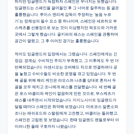
하지만 잉글랜드가 득점하자 스페인은 무너지는 듯했습니다.
잉글랜드는 스페인을 끌어들인 후 그 너머로 질주하는 등 골은
훌륭했습니다. 루이스 엔리케 감독이 주장하는 ‘높음 누르
기’는 정체성의 필수 요소 중 하나이며, 스페인은 세르히오 부
스케츠를 선봉장으로 보는 것이 이상했지만 픽포드와 가까운
곳에서 그렇게 했습니다. 골키퍼의 패스는 스페인을 관통하며
공간이 열렸고, 그 후 이어진 경기는 훌륭했습니다.
적어도 잉글랜드의 입장에서는 그랬습니다. 스페인에게는 긴
장감, 경계심, 수비적인 주의가 부족했고, 그 이후에도 두 번 더
반복되었습니다. 아센시오는 오버헤드 킥으로 연결하려다 공
을 놓쳤고 수비수들도 비슷한 운명을 겪고 있었습니다. 두 번
째 골을 위해 해리 케인은 라모스와 나초를 상대로 혼자서 두
골을 모두 제치고 조니에게 패스를 전달했습니다. 세 번째 골
은 로스 바클리와 케인이 깔끔하게 만든 것으로, 부스케츠가
패스를 내주면서 시작되었습니다.
카지노사이트
잉글랜드가
달릴 때마다 스페인은 취약해 보였습니다. 마르코스 알론소와
조니는 래쉬포드와 스털링에게 고전했고, 바클리는 돌파했고,
스페인은 고립된 듯 보였습니다. 한때 잉글랜드 팬들로부터 아
이러니한 올레 구호까지 나왔습니다.