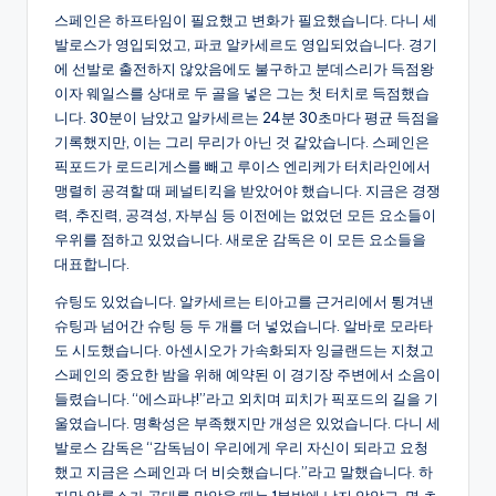
스페인은 하프타임이 필요했고 변화가 필요했습니다. 다니 세
발로스가 영입되었고, 파코 알카세르도 영입되었습니다. 경기
에 선발로 출전하지 않았음에도 불구하고 분데스리가 득점왕
이자 웨일스를 상대로 두 골을 넣은 그는 첫 터치로 득점했습
니다. 30분이 남았고 알카세르는 24분 30초마다 평균 득점을
기록했지만, 이는 그리 무리가 아닌 것 같았습니다. 스페인은
픽포드가 로드리게스를 빼고 루이스 엔리케가 터치라인에서
맹렬히 공격할 때 페널티킥을 받았어야 했습니다. 지금은 경쟁
력, 추진력, 공격성, 자부심 등 이전에는 없었던 모든 요소들이
우위를 점하고 있었습니다. 새로운 감독은 이 모든 요소들을
대표합니다.
슈팅도 있었습니다. 알카세르는 티아고를 근거리에서 튕겨낸
슈팅과 넘어간 슈팅 등 두 개를 더 넣었습니다. 알바로 모라타
도 시도했습니다. 아센시오가 가속화되자 잉글랜드는 지쳤고
스페인의 중요한 밤을 위해 예약된 이 경기장 주변에서 소음이
들렸습니다. “에스파냐!”라고 외치며 피치가 픽포드의 길을 기
울였습니다. 명확성은 부족했지만 개성은 있었습니다. 다니 세
발로스 감독은 “감독님이 우리에게 우리 자신이 되라고 요청
했고 지금은 스페인과 더 비슷했습니다.”라고 말했습니다. 하