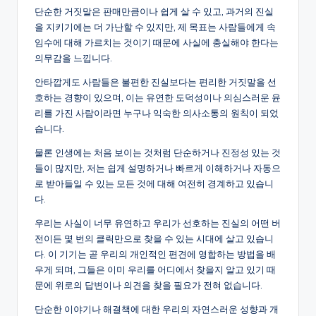
단순한 거짓말은 판매만큼이나 쉽게 살 수 있고, 과거의 진실
을 지키기에는 더 가난할 수 있지만, 제 목표는 사람들에게 속
임수에 대해 가르치는 것이기 때문에 사실에 충실해야 한다는
의무감을 느낍니다.
안타깝게도 사람들은 불편한 진실보다는 편리한 거짓말을 선
호하는 경향이 있으며, 이는 유연한 도덕성이나 의심스러운 윤
리를 가진 사람이라면 누구나 익숙한 의사소통의 원칙이 되었
습니다.
물론 인생에는 처음 보이는 것처럼 단순하거나 진정성 있는 것
들이 많지만, 저는 쉽게 설명하거나 빠르게 이해하거나 자동으
로 받아들일 수 있는 모든 것에 대해 여전히 경계하고 있습니
다.
우리는 사실이 너무 유연하고 우리가 선호하는 진실의 어떤 버
전이든 몇 번의 클릭만으로 찾을 수 있는 시대에 살고 있습니
다. 이 기기는 곧 우리의 개인적인 편견에 영합하는 방법을 배
우게 되며, 그들은 이미 우리를 어디에서 찾을지 알고 있기 때
문에 위로의 답변이나 의견을 찾을 필요가 전혀 없습니다.
단순한 이야기나 해결책에 대한 우리의 자연스러운 성향과 개