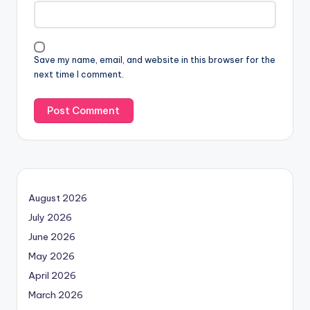
Save my name, email, and website in this browser for the
next time I comment.
August 2026
July 2026
June 2026
May 2026
April 2026
March 2026