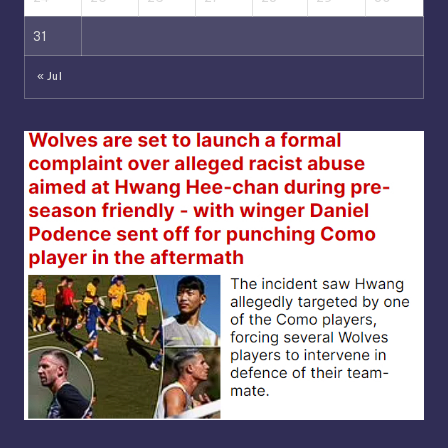
31
« Jul