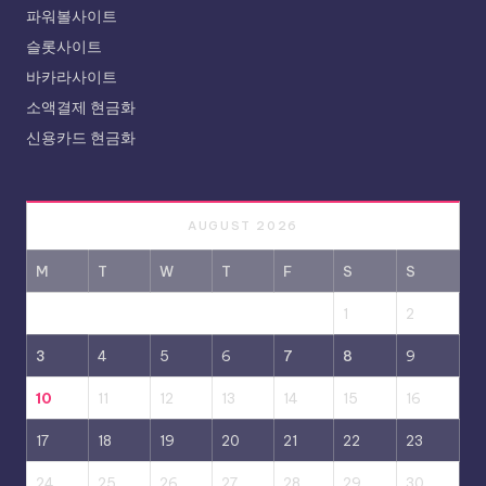
파워볼사이트
슬롯사이트
바카라사이트
소액결제 현금화
신용카드 현금화
AUGUST 2026
M
T
W
T
F
S
S
1
2
3
4
5
6
7
8
9
10
11
12
13
14
15
16
17
18
19
20
21
22
23
24
25
26
27
28
29
30