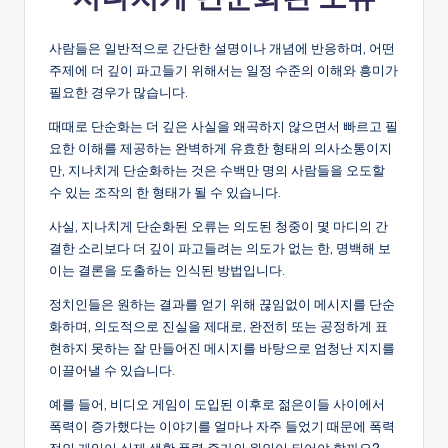
사람들은 일반적으로 간단한 설명이나 개념에 반응하며, 어떤
주제에 더 깊이 파고들기 위해서는 일정 수준의 이해와 흥미가
필요한 경우가 많습니다.
때때로 단순화는 더 깊은 사실을 왜곡하지 않으면서 빠르고 필
요한 이해를 제공하는 완벽하게 유효한 형태의 의사소통이지
만, 지나치게 단순화하는 것은 수백만 명의 사람들을 오도할
수 있는 조작의 한 형태가 될 수 있습니다.
사실, 지나치게 단순화된 오류는 의도된 청중이 몇 마디의 간
결한 소리보다 더 깊이 파고들려는 의도가 없는 한, 명백해 보
이는 결론을 도출하는 인식된 방법입니다.
정치인들은 원하는 결과를 얻기 위해 끊임없이 메시지를 단순
화하며, 의도적으로 진실을 제대로, 완전히 또는 공정하게 표
현하지 못하는 잘 만들어진 메시지를 바탕으로 엄청난 지지를
이끌어낼 수 있습니다.
예를 들어, 비디오 게임이 도입된 이후로 젊은이들 사이에서
폭력이 증가했다는 이야기를 얼마나 자주 들었기 때문에 폭력