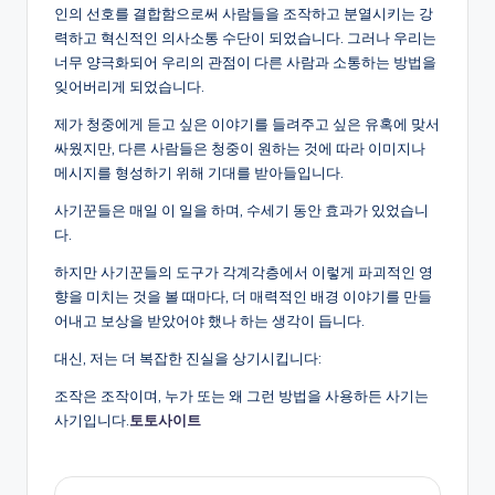
인의 선호를 결합함으로써 사람들을 조작하고 분열시키는 강
력하고 혁신적인 의사소통 수단이 되었습니다. 그러나 우리는
너무 양극화되어 우리의 관점이 다른 사람과 소통하는 방법을
잊어버리게 되었습니다.
제가 청중에게 듣고 싶은 이야기를 들려주고 싶은 유혹에 맞서
싸웠지만, 다른 사람들은 청중이 원하는 것에 따라 이미지나
메시지를 형성하기 위해 기대를 받아들입니다.
사기꾼들은 매일 이 일을 하며, 수세기 동안 효과가 있었습니
다.
하지만 사기꾼들의 도구가 각계각층에서 이렇게 파괴적인 영
향을 미치는 것을 볼 때마다, 더 매력적인 배경 이야기를 만들
어내고 보상을 받았어야 했나 하는 생각이 듭니다.
대신, 저는 더 복잡한 진실을 상기시킵니다:
조작은 조작이며, 누가 또는 왜 그런 방법을 사용하든 사기는
사기입니다.
토토사이트