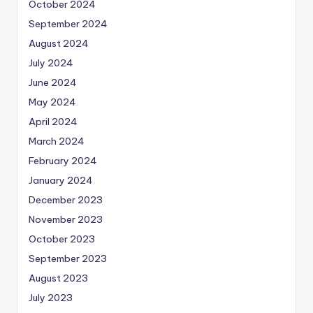
October 2024
September 2024
August 2024
July 2024
June 2024
May 2024
April 2024
March 2024
February 2024
January 2024
December 2023
November 2023
October 2023
September 2023
August 2023
July 2023