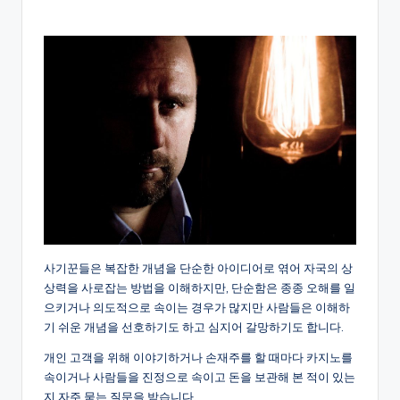
by
사기꾼들은 복잡한 개념을 단순한 아이디어로 엮어 자국의 상
상력을 사로잡는 방법을 이해하지만, 단순함은 종종 오해를 일
으키거나 의도적으로 속이는 경우가 많지만 사람들은 이해하
기 쉬운 개념을 선호하기도 하고 심지어 갈망하기도 합니다.
개인 고객을 위해 이야기하거나 손재주를 할 때마다 카지노를
속이거나 사람들을 진정으로 속이고 돈을 보관해 본 적이 있는
지 자주 묻는 질문을 받습니다.