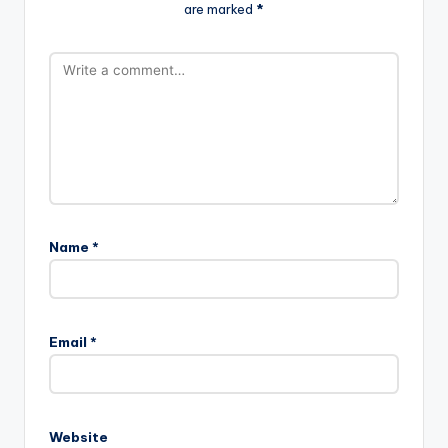
are marked
*
Name
*
Email
*
Website