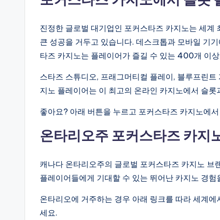
진정한 글로벌 대기업인 포커스타즈 카지노는 세계 
큰 성공을 거두고 있습니다. 데스크톱과 모바일 기
타즈 카지노는 플레이어가 즐길 수 있는 400개 이
스타즈 스튜디오, 프래그머티컬 플레이, 블루프린트 
지노 플레이어는 이 최고의 온라인 카지노에서 슬롯과
좋아요? 아래 버튼을 누르고 포커스타즈 카지노에서
온타리오주 포커스타즈 카지
캐나다 온타리오주의 글로벌 포커스타즈 카지노 브
플레이어들에게 기대할 수 있는 뛰어난 카지노 경험
온타리오에 거주하는 경우 아래 링크를 따라 세계에
세요.