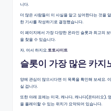
니다.
더 많은 사람들이 이 사실을 알고 싶어한다는 것을 
한 기사를 작성하기로 결정했습니다.
이 페이지에서 가장 다양한 온라인 슬롯과 최고의 보
을 찾을 수 있습니다.
자, 어서 하지요.
토토사이트
슬롯이 가장 많은 카지
양에 관심이 많으시다면 이 목록을 확인해 보세요. 
실 겁니다.
또한 아래 표에는 미국, 캐나다, 캐나다(온타리오),
을 플레이할 수 있는 위치가 요약되어 있습니다.