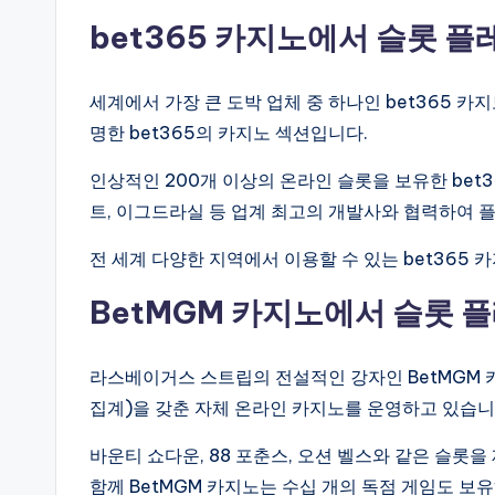
bet365 카지노에서 슬롯 
세계에서 가장 큰 도박 업체 중 하나인 bet365 
명한 bet365의 카지노 섹션입니다.
인상적인 200개 이상의 온라인 슬롯을 보유한 bet3
트, 이그드라실 등 업계 최고의 개발사와 협력하여 
전 세계 다양한 지역에서 이용할 수 있는 bet365
BetMGM 카지노에서 슬롯 
라스베이거스 스트립의 전설적인 강자인 BetMGM 
집계)을 갖춘 자체 온라인 카지노를 운영하고 있습니
바운티 쇼다운, 88 포춘스, 오션 벨스와 같은 슬롯
함께 BetMGM 카지노는 수십 개의 독점 게임도 보