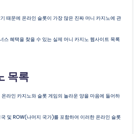
알기 때문에 온라인 슬롯이 가장 많은 진짜 머니 카지노에 관
너스 혜택을 찾을 수 있는 실제 머니 카지노 웹사이트 목록
노 목록
이 온라인 카지노와 슬롯 게임의 놀라운 양을 마음에 들어하
 영국 및 ROW(나머지 국가)를 포함하여 이러한 온라인 슬롯