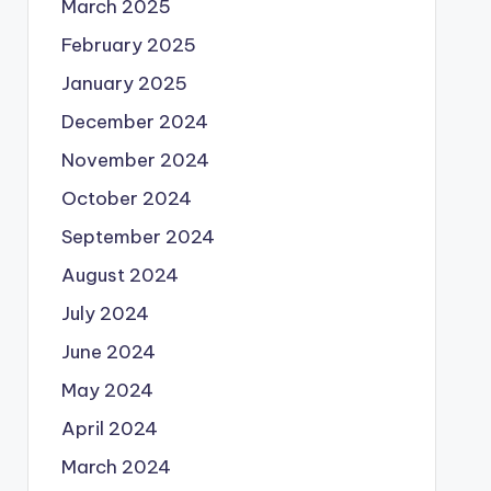
March 2025
February 2025
January 2025
December 2024
November 2024
October 2024
September 2024
August 2024
July 2024
June 2024
May 2024
April 2024
March 2024