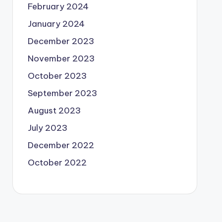
February 2024
January 2024
December 2023
November 2023
October 2023
September 2023
August 2023
July 2023
December 2022
October 2022