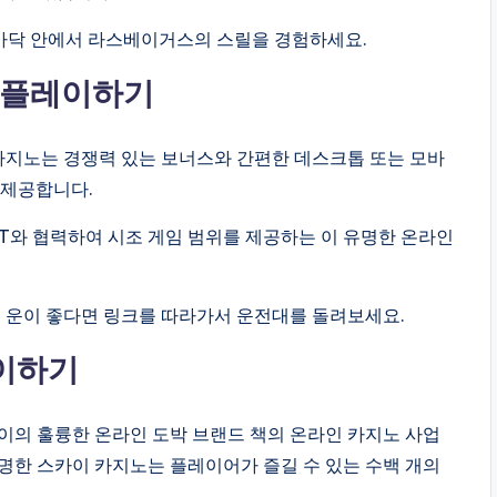
손바닥 안에서 라스베이거스의 스릴을 경험하세요.
롯 플레이하기
 카지노는 경쟁력 있는 보너스와 간편한 데스크톱 또는 모바
을 제공합니다.
GT와 협력하여 시조 게임 범위를 제공하는 이 유명한 온라인
늘 운이 좋다면 링크를 따라가서 운전대를 돌려보세요.
이하기
이의 훌륭한 온라인 도박 브랜드 책의 온라인 카지노 사업
명한 스카이 카지노는 플레이어가 즐길 수 있는 수백 개의