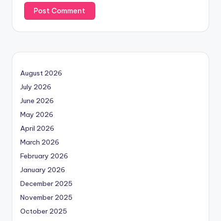
August 2026
July 2026
June 2026
May 2026
April 2026
March 2026
February 2026
January 2026
December 2025
November 2025
October 2025