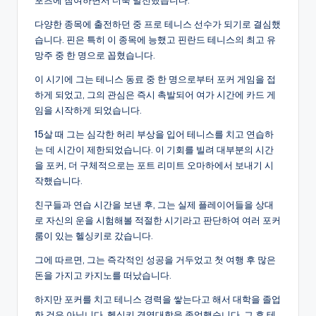
다양한 종목에 출전하던 중 프로 테니스 선수가 되기로 결심했
습니다. 핀은 특히 이 종목에 능했고 핀란드 테니스의 최고 유
망주 중 한 명으로 꼽혔습니다.
이 시기에 그는 테니스 동료 중 한 명으로부터 포커 게임을 접
하게 되었고, 그의 관심은 즉시 촉발되어 여가 시간에 카드 게
임을 시작하게 되었습니다.
15살 때 그는 심각한 허리 부상을 입어 테니스를 치고 연습하
는 데 시간이 제한되었습니다. 이 기회를 빌려 대부분의 시간
을 포커, 더 구체적으로는 포트 리미트 오마하에서 보내기 시
작했습니다.
친구들과 연습 시간을 보낸 후, 그는 실제 플레이어들을 상대
로 자신의 운을 시험해볼 적절한 시기라고 판단하여 여러 포커
룸이 있는 헬싱키로 갔습니다.
그에 따르면, 그는 즉각적인 성공을 거두었고 첫 여행 후 많은
돈을 가지고 카지노를 떠났습니다.
하지만 포커를 치고 테니스 경력을 쌓는다고 해서 대학을 졸업
한 것은 아닙니다. 헬싱키 경영대학을 졸업했습니다. 그 후 테