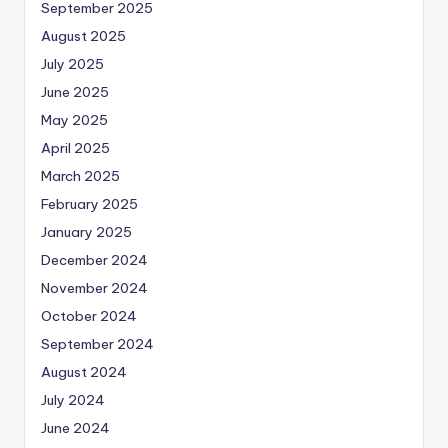
September 2025
August 2025
July 2025
June 2025
May 2025
April 2025
March 2025
February 2025
January 2025
December 2024
November 2024
October 2024
September 2024
August 2024
July 2024
June 2024