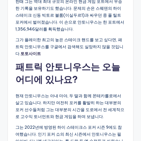
한때 그는 역대 최대 규모의 온라인 현금 게임 포트에서 우승
한 기록을 보유하기도 했습니다. 문제의 손은 스웨덴의 하이
스테이크 신동 빅토르 블룸(이실두르1)과 싸우던 중 풀 틸트
포커에서 벌어졌습니다. 이 손으로 안토니우스는 한 포트에서
1,356,946달러를 획득했습니다.
그가 플레이한 최고의 높은 스테이크 핸드를 보고 싶다면, 패
트릭 안토니우스를 구글에서 검색해도 실망하지 않을 것입니
다.
토토사이트
패트릭 안토니우스는 오늘
어디에 있나요?
현재 안토니우스는 아내 마야, 두 딸과 함께 몬테카를로에서
살고 있습니다. 하지만 여전히 포커를 활발히 하는 대부분의
포커 선수들처럼 그는 대부분의 시간을 도로에서 전 세계적으
로 고수익 토너먼트와 현금 게임을 하며 보냅니다.
그는 2022년에 방영된 하이 스테이크스 포커 시즌 9에도 참
여했습니다. 인기 포커 쇼의 최신 시즌에서 안토니우스는 필
아이비, 다니엘 네그리아누, 톰 드완 등 옛 숙적들과 싸웠습니