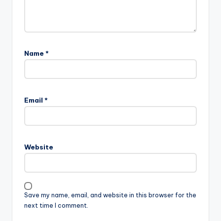
Name
*
Email
*
Website
Save my name, email, and website in this browser for the
next time I comment.