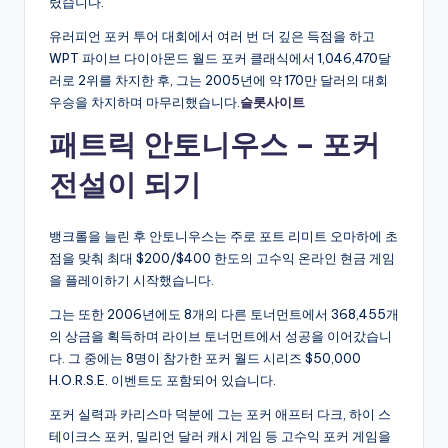
렸습니다.
유러피언 포커 투어 대회에서 여러 번 더 깊은 득점을 하고
WPT 파이브 다이아몬드 월드 포커 클래식에서 1,046,470달
러로 2위를 차지한 후, 그는 2005년에 약 170만 달러의 대회
우승을 차지하며 마무리했습니다.
슬롯사이트
패트릭 안토니우스 – 포커
전설이 되기
뱅크롤을 늘린 후 안토니우스는 주로 포트 리미트 오마하에 초
점을 맞춰 최대 $200/$400 한도의 고수익 온라인 현금 게임
을 플레이하기 시작했습니다.
그는 또한 2006년에도 8개의 다른 토너먼트에서 368,455개
의 상금을 획득하며 라이브 토너먼트에서 성공을 이어갔습니
다. 그 중에는 8명이 참가한 포커 월드 시리즈 $50,000
H.O.R.S.E. 이벤트도 포함되어 있습니다.
포커 실력과 카리스마 덕분에 그는 포커 애프터 다크, 하이 스
테이크스 포커, 밀리언 달러 캐시 게임 등 고수익 포커 게임을