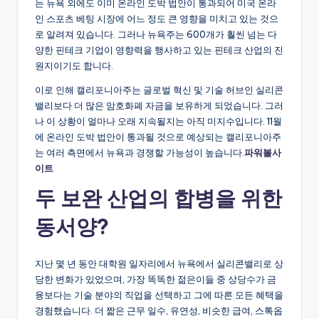
는 뉴욕 외에도 이미 온라인 도박 법안이 통과되어 미국 온라
인 스포츠 베팅 시장에 어느 정도 큰 영향을 미치고 있는 것으
로 알려져 있습니다. 그러나 뉴욕주는 600개가 훨씬 넘는 다
양한 핀테크 기업이 영향력을 행사하고 있는 핀테크 산업의 진
원지이기도 합니다.
이로 인해 캘리포니아주는 글로벌 혁신 및 기술 허브인 실리콘
밸리보다 더 많은 암호화폐 자금을 보유하게 되었습니다. 그러
나 이 상황이 얼마나 오래 지속될지는 아직 미지수입니다. 11월
에 온라인 도박 법안이 통과될 것으로 예상되는 캘리포니아주
는 여러 측면에서 뉴욕과 경쟁할 가능성이 높습니다.
파워볼사
이트
두 보완 산업의 합병을 위한
동서양?
지난 몇 년 동안 대학원 일자리에서 뉴욕에서 실리콘밸리로 상
당한 변화가 있었으며, 가장 똑똑한 젊은이들 중 상당수가 금
융보다는 기술 분야의 직업을 선택하고 그에 따른 모든 혜택을
경험했습니다. 더 짧은 근무 일수, 유연성, 비슷한 급여, 스톡옵