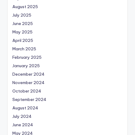
August 2025
July 2025
June 2025
May 2025
April 2025
March 2025
February 2025
January 2025
December 2024
November 2024
October 2024
September 2024
August 2024
July 2024
June 2024
May 2024