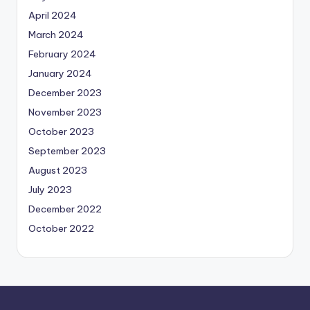
April 2024
March 2024
February 2024
January 2024
December 2023
November 2023
October 2023
September 2023
August 2023
July 2023
December 2022
October 2022