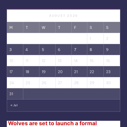
AUGUST 2026
M
T
W
T
F
S
S
1
2
3
4
5
6
7
8
9
10
11
12
13
14
15
16
17
18
19
20
21
22
23
24
25
26
27
28
29
30
31
« Jul