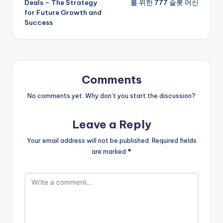
Deals – The Strategy
를 위한 777 슬롯 머신
for Future Growth and
Success
Comments
No comments yet. Why don’t you start the discussion?
Leave a Reply
Your email address will not be published.
Required fields
are marked
*