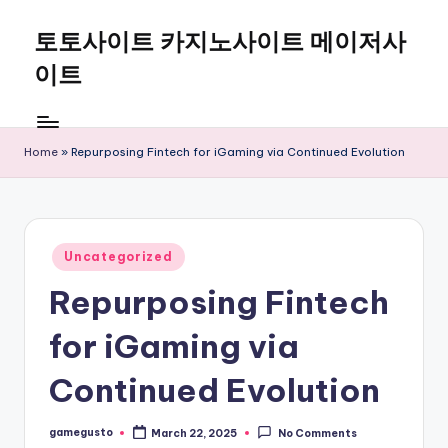
토토사이트 카지노사이트 메이저사
Skip
to
이트
content
Home
»
Repurposing Fintech for iGaming via Continued Evolution
Posted
Uncategorized
in
Repurposing Fintech
for iGaming via
Continued Evolution
gamegusto
March 22, 2025
No Comments
Posted