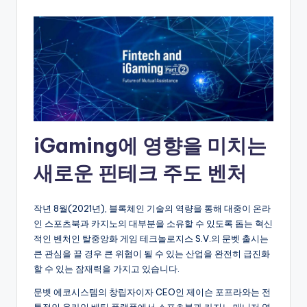
by
iGaming에 영향을 미치는
새로운 핀테크 주도 벤처
작년 8월(2021년), 블록체인 기술의 역량을 통해 대중이 온라
인 스포츠북과 카지노의 대부분을 소유할 수 있도록 돕는 혁신
적인 벤처인 탈중앙화 게임 테크놀로지스 S.V.의 문벳 출시는
큰 관심을 끌 경우 큰 위협이 될 수 있는 산업을 완전히 급진화
할 수 있는 잠재력을 가지고 있습니다.
문벳 에코시스템의 창립자이자 CEO인 제이슨 포프라와는 전
통적인 온라인 베팅 플랫폼에서 스포츠북과 카지노 매니저 역