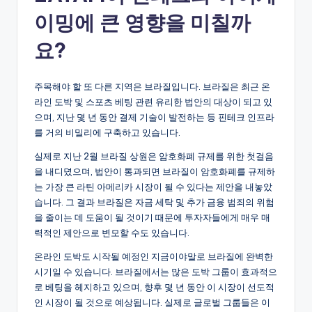
이밍에 큰 영향을 미칠까
요?
주목해야 할 또 다른 지역은 브라질입니다. 브라질은 최근 온
라인 도박 및 스포츠 베팅 관련 유리한 법안의 대상이 되고 있
으며, 지난 몇 년 동안 결제 기술이 발전하는 등 핀테크 인프라
를 거의 비밀리에 구축하고 있습니다.
실제로 지난 2월 브라질 상원은 암호화폐 규제를 위한 첫걸음
을 내디뎠으며, 법안이 통과되면 브라질이 암호화폐를 규제하
는 가장 큰 라틴 아메리카 시장이 될 수 있다는 제안을 내놓았
습니다. 그 결과 브라질은 자금 세탁 및 추가 금융 범죄의 위험
을 줄이는 데 도움이 될 것이기 때문에 투자자들에게 매우 매
력적인 제안으로 변모할 수도 있습니다.
온라인 도박도 시작될 예정인 지금이야말로 브라질에 완벽한
시기일 수 있습니다. 브라질에서는 많은 도박 그룹이 효과적으
로 베팅을 헤지하고 있으며, 향후 몇 년 동안 이 시장이 선도적
인 시장이 될 것으로 예상됩니다. 실제로 글로벌 그룹들은 이