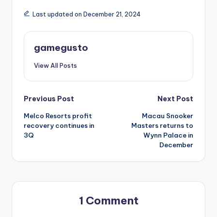
Last updated on December 21, 2024
gamegusto
View All Posts
Post
Previous Post
Next Post
Melco Resorts profit
Macau Snooker
navigation
recovery continues in
Masters returns to
3Q
Wynn Palace in
December
1 Comment