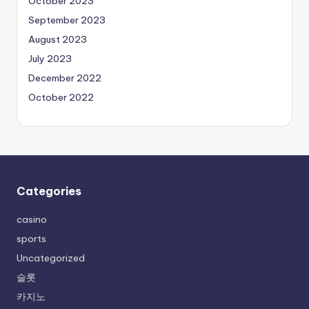
October 2023
September 2023
August 2023
July 2023
December 2022
October 2022
Categories
casino
sports
Uncategorized
슬롯
카지노