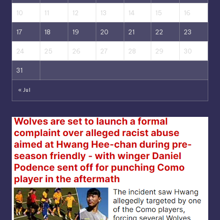
10
11
12
13
14
15
16
17
18
19
20
21
22
23
24
25
26
27
28
29
30
31
« Jul