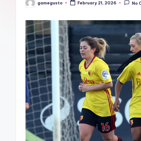
gamegusto
February 21, 2026
No 
Posted
by