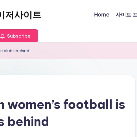
이저사이트
Home
사이트 프로
Subscribe
e clubs behind
n women’s football is
s behind