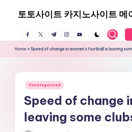
토토사이트 카지노사이트 메
Skip
to
content
facebook.com
twitter.com
t.me
instagram.com
youtube.com
Home
»
Speed of change in women’s football is leaving som
Posted
Uncategorized
in
Speed of change i
leaving some club