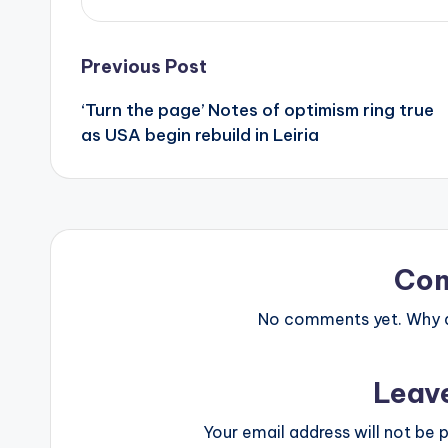
Post
Previous Post
‘Turn the page’ Notes of optimism ring true
navigation
as USA begin rebuild in Leiria
Co
No comments yet. Why do
Leav
Your email address will not be p