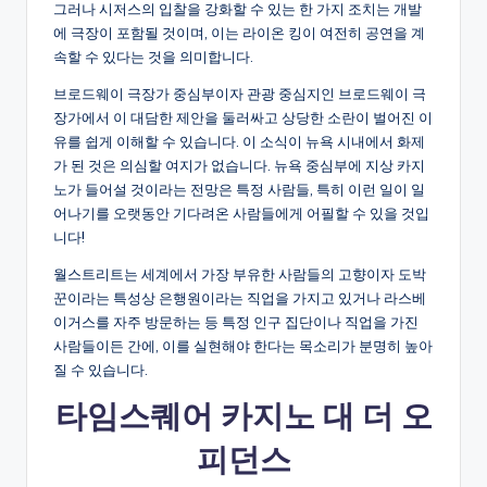
그러나 시저스의 입찰을 강화할 수 있는 한 가지 조치는 개발
에 극장이 포함될 것이며, 이는 라이온 킹이 여전히 공연을 계
속할 수 있다는 것을 의미합니다.
브로드웨이 극장가 중심부이자 관광 중심지인 브로드웨이 극
장가에서 이 대담한 제안을 둘러싸고 상당한 소란이 벌어진 이
유를 쉽게 이해할 수 있습니다. 이 소식이 뉴욕 시내에서 화제
가 된 것은 의심할 여지가 없습니다. 뉴욕 중심부에 지상 카지
노가 들어설 것이라는 전망은 특정 사람들, 특히 이런 일이 일
어나기를 오랫동안 기다려온 사람들에게 어필할 수 있을 것입
니다!
월스트리트는 세계에서 가장 부유한 사람들의 고향이자 도박
꾼이라는 특성상 은행원이라는 직업을 가지고 있거나 라스베
이거스를 자주 방문하는 등 특정 인구 집단이나 직업을 가진
사람들이든 간에, 이를 실현해야 한다는 목소리가 분명히 높아
질 수 있습니다.
타임스퀘어 카지노 대 더 오
피던스