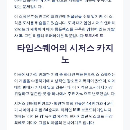
하나 있습니다. 이 차이를 만드는 사람들이 최근에 주목하고
있는 문제입니다.
이 소식은 한동안 파이프라인에 머물렀을 수도 있지만, 이 소
식은 도시를 뒤흔들고 있습니다. 도박 대기업인 시저스 엔터테
인먼트와 제휴하여 메가 콤플렉스를 구축한 영향력 있는 개발
사 SL 그린 리얼티 코퍼레이션 덕분입니다.
토토사이트
타임스퀘어의 시저스 카지
노
미국에서 가장 번화한 지역 중 하나인 맨해튼 타임스 스퀘어는
이 개발을 수용하기에 이상적인 장소로 지목되어 왔으며, 이에
대한 반대가 거세게 일고 있습니다. 이 지역은 도시에서 가장
위험하고 험준한 곳 중 하나에서 주요 자석으로 변모했습니다.
시저스 엔터테인먼트가 확인한 특정 건물은 44번가와 45번
가 사이에 위치한 54층짜리 타워인 1515 브로드웨이입니다.
현재는 ‘라이온 킹’ 뮤지컬 제작의 본거지였던 민스코프 극장
외에도 미디어 그룹 비아콤의 본사이기도 합니다