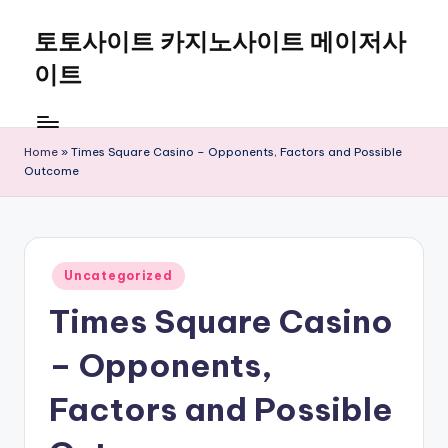
토토사이트 카지노사이트 메이저사
Skip
to
이트
content
Home
»
Times Square Casino – Opponents, Factors and Possible
Outcome
Posted
Uncategorized
in
Times Square Casino
– Opponents,
Factors and Possible