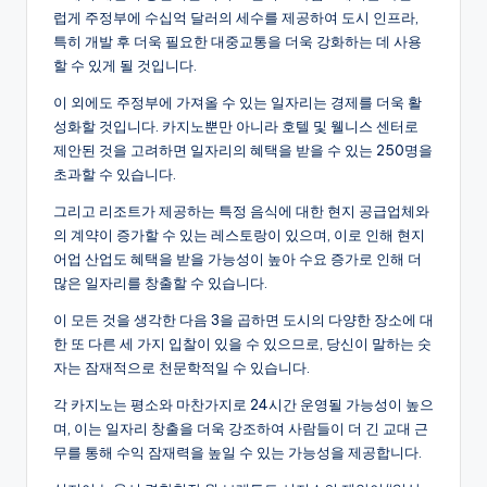
럽게 주정부에 수십억 달러의 세수를 제공하여 도시 인프라,
특히 개발 후 더욱 필요한 대중교통을 더욱 강화하는 데 사용
할 수 있게 될 것입니다.
이 외에도 주정부에 가져올 수 있는 일자리는 경제를 더욱 활
성화할 것입니다. 카지노뿐만 아니라 호텔 및 웰니스 센터로
제안된 것을 고려하면 일자리의 혜택을 받을 수 있는 250명을
초과할 수 있습니다.
그리고 리조트가 제공하는 특정 음식에 대한 현지 공급업체와
의 계약이 증가할 수 있는 레스토랑이 있으며, 이로 인해 현지
어업 산업도 혜택을 받을 가능성이 높아 수요 증가로 인해 더
많은 일자리를 창출할 수 있습니다.
이 모든 것을 생각한 다음 3을 곱하면 도시의 다양한 장소에 대
한 또 다른 세 가지 입찰이 있을 수 있으므로, 당신이 말하는 숫
자는 잠재적으로 천문학적일 수 있습니다.
각 카지노는 평소와 마찬가지로 24시간 운영될 가능성이 높으
며, 이는 일자리 창출을 더욱 강조하여 사람들이 더 긴 교대 근
무를 통해 수익 잠재력을 높일 수 있는 가능성을 제공합니다.