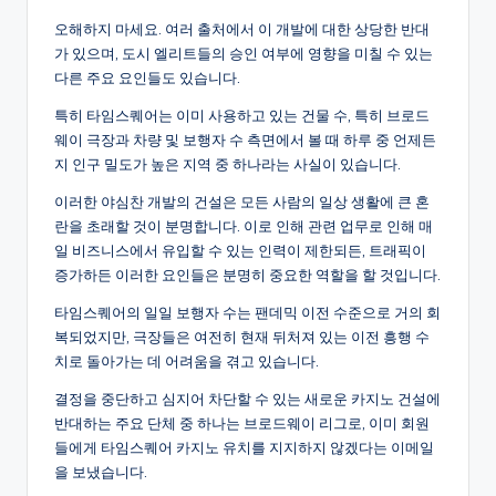
오해하지 마세요. 여러 출처에서 이 개발에 대한 상당한 반대
가 있으며, 도시 엘리트들의 승인 여부에 영향을 미칠 수 있는
다른 주요 요인들도 있습니다.
특히 타임스퀘어는 이미 사용하고 있는 건물 수, 특히 브로드
웨이 극장과 차량 및 보행자 수 측면에서 볼 때 하루 중 언제든
지 인구 밀도가 높은 지역 중 하나라는 사실이 있습니다.
이러한 야심찬 개발의 건설은 모든 사람의 일상 생활에 큰 혼
란을 초래할 것이 분명합니다. 이로 인해 관련 업무로 인해 매
일 비즈니스에서 유입할 수 있는 인력이 제한되든, 트래픽이
증가하든 이러한 요인들은 분명히 중요한 역할을 할 것입니다.
타임스퀘어의 일일 보행자 수는 팬데믹 이전 수준으로 거의 회
복되었지만, 극장들은 여전히 현재 뒤처져 있는 이전 흥행 수
치로 돌아가는 데 어려움을 겪고 있습니다.
결정을 중단하고 심지어 차단할 수 있는 새로운 카지노 건설에
반대하는 주요 단체 중 하나는 브로드웨이 리그로, 이미 회원
들에게 타임스퀘어 카지노 유치를 지지하지 않겠다는 이메일
을 보냈습니다.