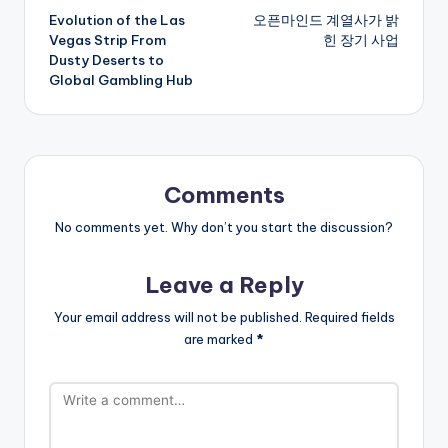
Evolution of the Las
오픈마인드 계열사가 밝
navigation
Vegas Strip From
힌 장기 사업
Dusty Deserts to
Global Gambling Hub
Comments
No comments yet. Why don’t you start the discussion?
Leave a Reply
Your email address will not be published.
Required fields
are marked
*