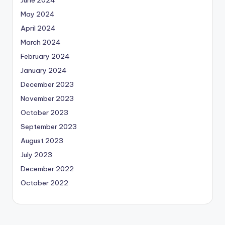
June 2024
May 2024
April 2024
March 2024
February 2024
January 2024
December 2023
November 2023
October 2023
September 2023
August 2023
July 2023
December 2022
October 2022