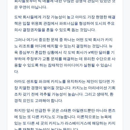
회사들로부터 빅 애플에 대한 수많은 경쟁적 관심이 있었던 것
은 우연이 아닙니다.
도박 회사들에게 가장 가능성이 높고 아마도 가장 현명한 해결
책은 입찰 위원회 관점에서 파트너십을 형성하여 도시의 주요
의사 결정권자들을 흔들 수 있도록 돕는 것입니다.
그러나 여기서 중요한 문제 중 하나는 어떤 도박 회사가 카지
노 리조트를 어디에 배치할 수 있는지 결정하는 것입니다. 뉴
욕 중심부가 혼잡한 상황에서 각 도박 회사가 x백만 달러를 기
부하여 주정부가 교통 문제를 해결하는 데 유리한 수단으로 사
용할 수 있도록 하는 잠재적인 아이디어가 실현될 수 있습니
다.
아마도 센트럴 파크에 카지노를 유치하자는 제안이 있다면 가
장 치열한 경쟁이 벌어질 것입니다. 카지노는 마리네이션 기회
조차 갖기 전에 격추될 가능성이 높습니다. 그리고 생태적, 환
경적 요인도 고려해야 합니다.
하지만 앞서 언급한 두 곳은 스태튼 아일랜드뿐만 아니라 퀸즈
에 있는 또 다른 카지노도 가능합니다. 이론적으로는 뉴욕에
있는 또 다른 세 곳의 카지노가 라스베이거스에 해당하는 카지
노를 재현할 가능성이 높다는 뜻입니다.