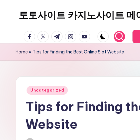
토토사이트 카지노사이트 메
Skip
to
content
facebook.com
twitter.com
t.me
instagram.com
youtube.com
Home
»
Tips for Finding the Best Online Slot Website
Posted
Uncategorized
in
Tips for Finding t
Website