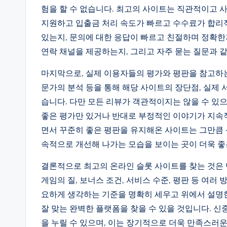
험을 할 수 없습니다. 최고의 사이트는 직관적이고 
지원하고 입출금 처리 속도가 빠르고 수수료가 합리적
있는지, 문의에 대한 응답이 빠르고 친절하며 정확한지
연락 채널을 제공하는지, 그리고 자주 묻는 질문과 
마지막으로, 실제 이용자들의 평가와 평판을 참고하는
문가의 분석 등을 통해 해당 사이트의 장단점, 실제 
습니다. 다만 모든 리뷰가 객관적이지는 않을 수 있
좋은 평가만 있거나 반대로 부정적인 이야기가 지속
면서 꾸준히 좋은 평판을 유지해온 사이트는 그만큼 
속적으로 개선해 나가는 모습을 보이는 곳이 더욱 좋
결론적으로 최고의 온라인 슬롯 사이트를 찾는 것은 
게임의 질, 보너스 조건, 서비스 수준, 평판 등 여
요하게 생각하는 기준을 명확히 세우고 위에서 설명
잘 맞는 완벽한 플랫폼을 찾을 수 있을 것입니다. 
을 누릴 수 있으며, 이는 장기적으로 더욱 만족스러