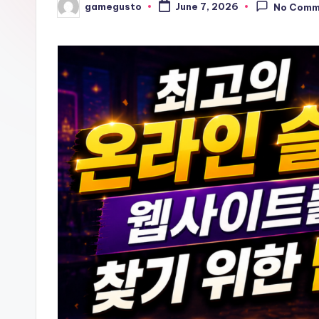
gamegusto
June 7, 2026
No Comm
Posted
by