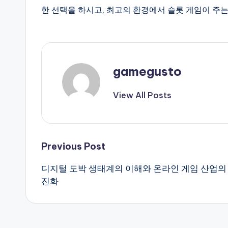
한 선택을 하시고, 최고의 환경에서 슬롯 게임이 주
gamegusto
View All Posts
Post
Previous Post
디지털 도박 생태계의 이해와 온라인 게임 산업의
navigation
진화