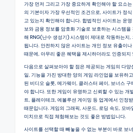
가장 먼저 그리고 가장 중요하게 확인해야 할 요소는
의 기본이자 가장 우선적인 조건으로, 사이트가 정식
고 있는지 확인해야 합니다. 합법적인 사이트는 운영
보와 금융 정보를 암호화 기술로 보호하는 시스템을 
해 RNG(난수 생성기) 시스템이 제대로 작동하는지
됩니다. 안전하지 않은 사이트는 개인 정보 유출이나
때문에, 아무리 좋은 혜택을 제시하더라도 인증되지 
다음으로 살펴보아야 할 점은 제공되는 게임의 다양
일, 기능을 가진 방대한 양의 게임 라인업을 보유하
된 비디오 슬롯, 메가웨이, 클러스터 페이, 보너스
야 합니다. 또한 게임이 유명하고 신뢰할 수 있는 
트, 플레이테크, 에볼루션 게이밍 등 업계에서 인정
때문입니다. 게임의 그래픽, 사운드, 로딩 속도, 모
미치므로 직접 체험해보는 것도 좋은 방법입니다.
사이트를 선택할 때 빼놓을 수 없는 부분이 바로 보