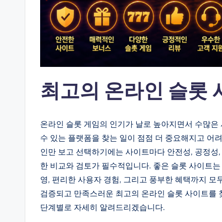
최고의 온라인 슬롯 
온라인 슬롯 게임의 인기가 날로 높아지면서 수많은 
수 있는 플랫폼을 찾는 일이 점점 더 중요해지고 어
인만 보고 선택하기에는 사이트마다 안전성, 공정성, 
한 비교와 검토가 필수적입니다. 좋은 슬롯 사이트는 
영, 편리한 사용자 경험, 그리고 풍부한 혜택까지 모
검증되고 만족스러운 최고의 온라인 슬롯 사이트를 찾
단계별로 자세히 알려드리겠습니다.