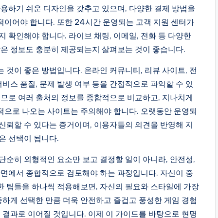
사용하기 쉬운 디자인을 갖추고 있으며, 다양한 결제 방법을
이어야 합니다. 또한 24시간 운영되는 고객 지원 센터가
 확인해야 합니다. 라이브 채팅, 이메일, 전화 등 다양한
같은 정보도 충분히 제공되는지 살펴보는 것이 좋습니다.
 것이 좋은 방법입니다. 온라인 커뮤니티, 리뷰 사이트, 전
서비스 품질, 문제 발생 여부 등을 간접적으로 파악할 수 있
으므로 여러 출처의 정보를 종합적으로 비교하고, 지나치게
적으로 나오는 사이트는 주의해야 합니다. 오랫동안 운영되
신뢰할 수 있다는 증거이며, 이용자들의 의견을 반영해 지
은 선택이 됩니다.
단순히 외형적인 요소만 보고 결정할 일이 아니라, 안전성,
러 방면에서 종합적으로 검토해야 하는 과정입니다. 자신이 중
한 팁들을 하나씩 적용해보면, 자신의 필요와 스타일에 가장
신중하게 선택한 만큼 더욱 안전하고 즐겁고 풍성한 게임 경험
운 결과로 이어질 것입니다. 이제 이 가이드를 바탕으로 현명