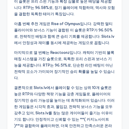
이 슬롯은 프리 스핀 기능과 확장 심볼로 높은 배당을 제공합
니다. RTP는 96.58%로, 장기 플레이에 적합하며, 역사와 모험
을 결합한 독특한 테마가 특징입니다.
아홉 번째 추천 게임은 Rise of Olympus입니다. 강력한 멀티
플라이어와 보너스 기능이 결합된 이 슬롯은 RTP가 96.50%
로, 전략적인 배팅과 함께 큰 승리 기회를 제공합니다. Slots.lv
에서 안정성과 재미를 동시에 제공하는 게임으로 꼽힙니다.
마지막으로 열 번째는 Reactoonz입니다. 캐릭터 기반의 블록
매칭 시스템을 가진 슬롯으로, 독특한 프리 스핀과 보너스 기
능을 제공합니다. RTP는 96.51%로, 단순한 라인 배팅이 아닌
전략적 요소가 가미되어 장기적인 승리 확률을 높일 수 있습니
다.
결론적으로 Slots.lv에서 플레이할 수 있는 상위 10개 슬롯은
높은 RTP와 다양한 잭팟 기능을 갖춘 게임들로, 플레이어의
장기적인 승리 가능성을 높이는 데 최적화되어 있습니다. 이러
한 게임들은 시각적 효과, 몰입감, 전략적 보너스 기능을 모두
갖추고 있어, Slots.lv를 찾는 많은 게이머들이 즐기는 이유이
기도 합니다. 안정적이고 신뢰할 수 있는 **( 카지노사이트
)**와 결합하여 플레이하면, 더욱 안전하고 만족스러운 온라