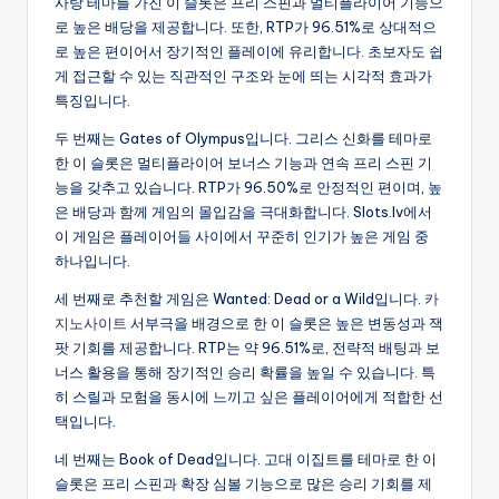
사탕 테마를 가진 이 슬롯은 프리 스핀과 멀티플라이어 기능으
로 높은 배당을 제공합니다. 또한, RTP가 96.51%로 상대적으
로 높은 편이어서 장기적인 플레이에 유리합니다. 초보자도 쉽
게 접근할 수 있는 직관적인 구조와 눈에 띄는 시각적 효과가
특징입니다.
두 번째는 Gates of Olympus입니다. 그리스 신화를 테마로
한 이 슬롯은 멀티플라이어 보너스 기능과 연속 프리 스핀 기
능을 갖추고 있습니다. RTP가 96.50%로 안정적인 편이며, 높
은 배당과 함께 게임의 몰입감을 극대화합니다. Slots.lv에서
이 게임은 플레이어들 사이에서 꾸준히 인기가 높은 게임 중
하나입니다.
세 번째로 추천할 게임은 Wanted: Dead or a Wild입니다.
카
지노사이트
서부극을 배경으로 한 이 슬롯은 높은 변동성과 잭
팟 기회를 제공합니다. RTP는 약 96.51%로, 전략적 배팅과 보
너스 활용을 통해 장기적인 승리 확률을 높일 수 있습니다. 특
히 스릴과 모험을 동시에 느끼고 싶은 플레이어에게 적합한 선
택입니다.
네 번째는 Book of Dead입니다. 고대 이집트를 테마로 한 이
슬롯은 프리 스핀과 확장 심볼 기능으로 많은 승리 기회를 제