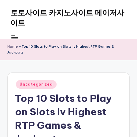
토토사이트 카지노사이트 메이저사
Skip
to
이트
content
Home
»
Top 10 Slots to Play on Slots lv Highest RTP Games &
Jackpots
Posted
Uncategorized
in
Top 10 Slots to Play
on Slots lv Highest
RTP Games &