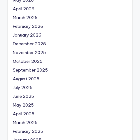
April 2026
March 2026
February 2026
January 2026
December 2025
November 2025
October 2025
September 2025
August 2025
July 2025
June 2025
May 2025
April 2025
March 2025
February 2025
January 2025