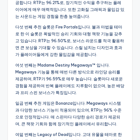
공합니다. RTP는 96.21%로, 장기적인 수익을 추구하는 플레
이어에게 매우 매력적입니다. 또한 고화질 그래픽과 몰입감 있
는 사운드는 게임 경험을 한층 높여줍니다.
다섯 번째 추천 슬롯은 Fire Portals입니다. 불과 마법을 테마
로 한 이 슬롯은 폭발적인 승리 기회와 대형 잭팟 기능을 갖추
고 있습니다. RTP는 96.50%로, 보너스 라운드를 적극 활용하
면 큰 보상을 기대할 수 있습니다. 스릴 넘치는 디자인과 효과
가 플레이어들에게 강한 몰입감을 제공합니다.
여섯 번째는 Madame Destiny Megaways™ 입니다.
Megaways 기능을 통해 매번 다른 방식으로 라인당 승리를
제공하며, RTP가 96.59%로 매우 높습니다. 슬롯마다 새로운
경험을 제공하여 반복 플레이에도 지루함이 없으며, 높은 배당
과 프리 스핀 보너스가 특징입니다.
일곱 번째 추천 게임은 Bonanza입니다. Megaways 시스템
과 다양한 보너스 기능이 적용되어 있으며, RTP는 96% 수준
으로 안정적입니다. 매 스핀마다 다양한 승리 경로가 제공되
며, 큰 잭팟 기회와 함께 장기적인 플레이에서 유리합니다.
여덟 번째는 Legacy of Dead입니다. 고대 유물을 테마로 한