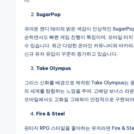
다.
SugarPop
귀여운 캔디 테마와 밝은 색감이 인상적인 SugarP
순하면서도 빠른 게임 진행이 특징이며, 모바일 터
수 있습니다. 최근 다양한 온라인 커뮤니티와 바카
신규 유저 유입이 꾸준히 증가하고 있습니다.
Take Olympus
그리스 신화를 배경으로 제작된 Take Olympus
의 세계를 탐험하는 느낌을 주며, 고배당 보너스 라
모바일에서도 고화질 그래픽이 안정적으로 구현되어 B
Fire & Steel
판타지 RPG 스타일을 좋아하는 유저라면 Fire & S