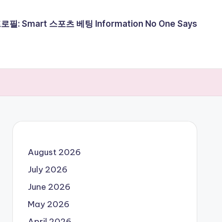
필: Smart 스포츠 베팅 Information No One Says
August 2026
July 2026
June 2026
May 2026
April 2026