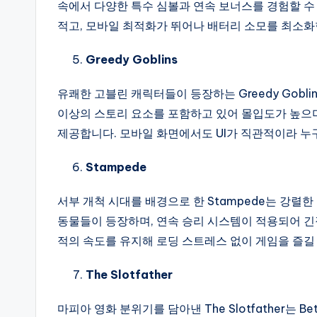
속에서 다양한 특수 심볼과 연속 보너스를 경험할 수
적고, 모바일 최적화가 뛰어나 배터리 소모를 최소화
Greedy Goblins
유쾌한 고블린 캐릭터들이 등장하는 Greedy Gobl
이상의 스토리 요소를 포함하고 있어 몰입도가 높으며
제공합니다. 모바일 화면에서도 UI가 직관적이라 누구
Stampede
서부 개척 시대를 배경으로 한 Stampede는 강렬
동물들이 등장하며, 연속 승리 시스템이 적용되어 
적의 속도를 유지해 로딩 스트레스 없이 게임을 즐길 
The Slotfather
마피아 영화 분위기를 담아낸 The Slotfather는 