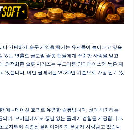
서나 간편하게 슬롯 게임을 즐기는 유저들이 늘어나고 있습
몰입감 있는 연출로 글로벌 슬롯 팬들에게 꾸준한 사랑을 받고
경에 최적화된 슬롯 시리즈는 부드러운 인터페이스와 높은 재
 있습니다. 이번 글에서는 2026년 기준으로 가장 인기 있
와 화려한 애니메이션 효과로 유명한 슬롯입니다. 선과 악이라는
공되며, 모바일에서도 끊김 없는 플레이 경험을 제공합니다.
 초보자부터 숙련된 플레이어까지 폭넓게 사랑받고 있습니