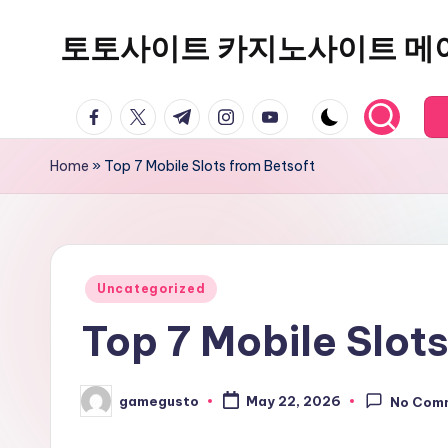
토토사이트 카지노사이트 메
Skip
to
content
facebook.com
twitter.com
t.me
instagram.com
youtube.com
Home
»
Top 7 Mobile Slots from Betsoft
Posted
Uncategorized
in
Top 7 Mobile Slots
gamegusto
May 22, 2026
No Com
Posted
by