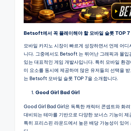
Betsoft에서 꼭 플레이해야 할 모바일 슬롯 TOP 7
모바일 카지노 시장이 빠르게 성장하면서 언제 어디
니다. 그중에서도 Betsoft 는 뛰어난 그래픽과 
있는 대표적인 게임 개발사입니다. 특히 모바일 환
미 요소를 동시에 제공하며 많은 유저들의 선택을 받고
는 Betsoft 모바일 슬롯 TOP 7을 소개합니다.
Good Girl Bad Girl
Good Girl Bad Girl은 독특한 캐릭터 콘셉트
대비되는 테마를 기반으로 다양한 보너스 기능이 제
특히 프리스핀 라운드에서 높은 배당 가능성이 있어