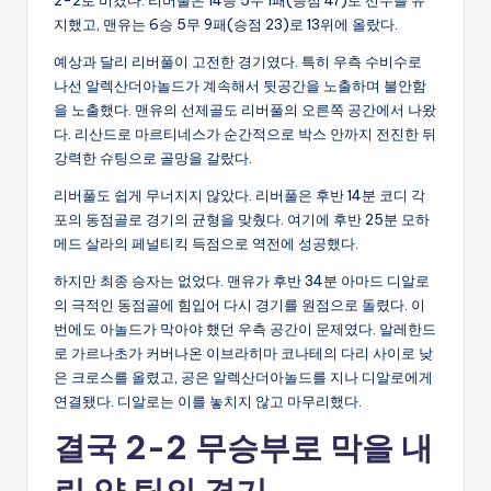
지했고, 맨유는 6승 5무 9패(승점 23)로 13위에 올랐다.
예상과 달리 리버풀이 고전한 경기였다. 특히 우측 수비수로
나선 알렉산더아놀드가 계속해서 뒷공간을 노출하며 불안함
을 노출했다. 맨유의 선제골도 리버풀의 오른쪽 공간에서 나왔
다. 리산드로 마르티네스가 순간적으로 박스 안까지 전진한 뒤
강력한 슈팅으로 골망을 갈랐다.
리버풀도 쉽게 무너지지 않았다. 리버풀은 후반 14분 코디 각
포의 동점골로 경기의 균형을 맞췄다. 여기에 후반 25분 모하
메드 살라의 페널티킥 득점으로 역전에 성공했다.
하지만 최종 승자는 없었다. 맨유가 후반 34분 아마드 디알로
의 극적인 동점골에 힘입어 다시 경기를 원점으로 돌렸다. 이
번에도 아놀드가 막아야 했던 우측 공간이 문제였다. 알레한드
로 가르나초가 커버나온 이브라히마 코나테의 다리 사이로 낮
은 크로스를 올렸고, 공은 알렉산더아놀드를 지나 디알로에게
연결됐다. 디알로는 이를 놓치지 않고 마무리했다.
결국 2-2 무승부로 막을 내