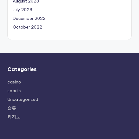
August 2023
July 2023
December 2022
October 2022
Categories
casino
sports
Uncategorized
슬롯
카지노