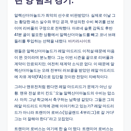
린 양 팀의 경기.
알렉산더아놀드가 최악의 선수로 비판받았다. 실제로 이날 그
는 황당한 패스 실수와 무딘 공격, 무성의한 수비 복귀를 선보
이며 리버풀의 구멍으로 전락했다. 아르네 슬롯 감독도 후반
41분 골이 필요한 상황에서 알렉산더아놀드를 빼고 코너 브래
들리를 투입하는 선택을 내렸다.
바카라사이트
팬들은 알렉산더아놀드가 레알 마드리드 이적설 때문에 마음
이 뜬 것이라며 분노했다. 그는 이번 시즌을 끝으로 리버풀과
계약이 만료되지만, 여전히 재계약 소식은 없다. 이 때문에 알
렉산더아놀드는 오래 전부터 러브콜을 받았던 레알 마드리드
에 자유 계약(FA)으로 입단할 것이란 전망이 지배적이다.
그러나 맨유전처럼 뛴다면 레알 마드리드가 문제가 아닌 상
황. 맨유 전설 로이 킨도 “오늘 알렉산더아놀드의 수비는 맙소
사. 마치 그냥 학교에서 축구하는 남학생 같았다. 그들은 그의
레알 마드리드 이적에 관해 이야기하고 있는가? 레알 마드리
드가 아니라 트랜미어 로버스(잉글랜드 4부리그)로 갈 거다!
그는 더 잘해야 한다”라고 꼬집었다.
트랜미어 로버스는 여기에 한 술 더 떴다. 트랜미어 로버스는