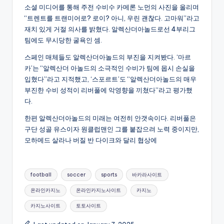
소셜 미디어를 통해 주전 수비수 카메론 노먼의 사진을 올리며
“트렌트를 트랜미어로? 로이? 아니, 우린 괜찮다. 고마워”라고
재치 있게 거절 의사를 밝혔다. 알렉산더아놀드로선 4부리그
팀에도 무시당한 굴욕인 셈.
스페인 매체들도 알렉산더아놀드의 부진을 지켜봤다. ‘마르
카’는 “알렉산더 아놀드의 소극적인 수비가 팀에 몹시 손실을
입혔다”라고 지적했고, ‘스포르트’도 “알렉산더아놀드의 매우
부진한 수비 성적이 리버풀에 악영향을 끼쳤다”라고 평가했
다.
한편 알렉산더아놀드의 미래는 여전히 안갯속이다. 리버풀은
구단 성골 유스이자 원클럽맨인 그를 붙잡으려 노력 중이지만,
모하메드 살라나 버질 반 다이크와 달리 협상에
Tags:
football
soccer
sports
바카라사이트
온라인카지노
온라인카지노사이트
카지노
카지노사이트
토토사이트