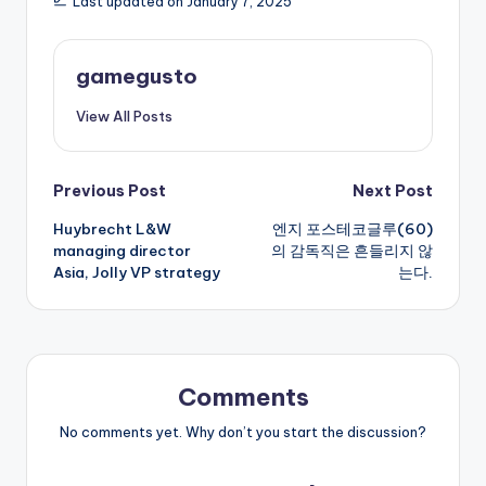
Last updated on January 7, 2025
gamegusto
View All Posts
Post
Previous Post
Next Post
Huybrecht L&W
엔지 포스테코글루(60)
navigation
managing director
의 감독직은 흔들리지 않
Asia, Jolly VP strategy
는다.
Comments
No comments yet. Why don’t you start the discussion?