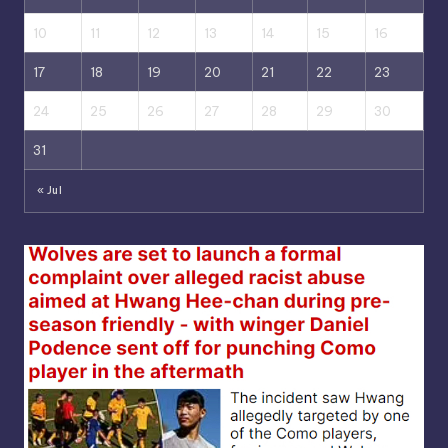
10
11
12
13
14
15
16
17
18
19
20
21
22
23
24
25
26
27
28
29
30
31
« Jul