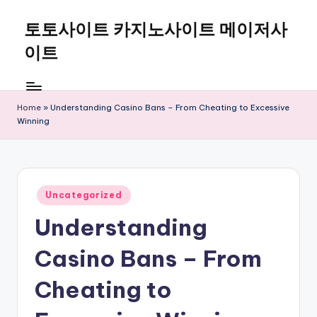
토토사이트 카지노사이트 메이저사
Skip
to
이트
content
Home
»
Understanding Casino Bans – From Cheating to Excessive
Winning
Posted
Uncategorized
in
Understanding
Casino Bans – From
Cheating to