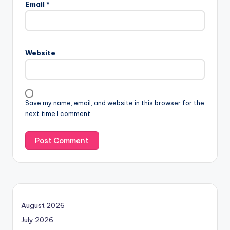
Email
*
Website
Save my name, email, and website in this browser for the
next time I comment.
August 2026
July 2026