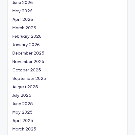
June 2026
May 2026
April 2026
March 2026
February 2026
January 2026
December 2025
November 2025
October 2025
September 2025
August 2025
July 2025
June 2025
May 2025
April 2025
March 2025