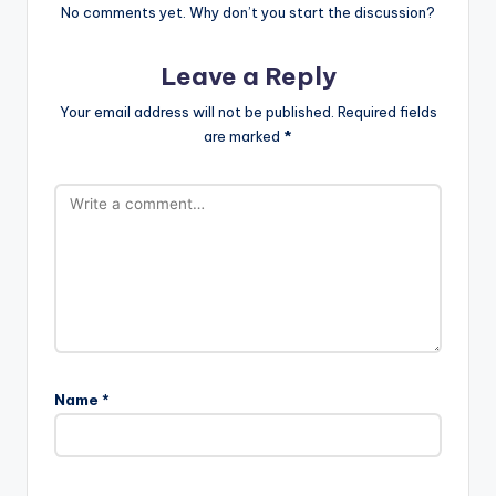
No comments yet. Why don’t you start the discussion?
Leave a Reply
Your email address will not be published.
Required fields
are marked
*
Name
*