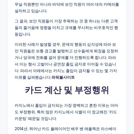
무실 직원뿐만 아니라 바닥에 보안 직원이 여러 대의 카메라를
설치하고 있습니다.
그 결과, 보안 직원들이 가장 주목하는 것 중 하나는 다른 고객
들의 즐거움에 영향을 미치고 규제를 무시하는 비우호적인 행
동입니다.
이러한 사례가 발생할 경우, 문제의 행동의 심각성에 따라 보
안 직원들은 보통 경고를 발령하고 선수들에게 퇴장을 요청하
거나 당국에 전화를 걸어 문제를 더 진행하도록 합니다. 따라
서 이는 형사 고발이나 공연장 출입 금지로 이어질 수 있습니
다. 따라서 아래에서는 카지노 출입이 금지될 수 있는 몇 가지
이유를 살펴봤습니다.
파워볼사이트
카드 계산 및 부정행위
카지노에서 출입이 금지되는 가장 명백하고 흔한 이유는 아마
도 부정행위, 특히 많은 카지노에서 식별이 더 정교해진 ‘카드
카운팅’ 때문일 것입니다.
2014년, 뛰어난 카드 플레이어인 배우 벤 애플렉은 라스베이