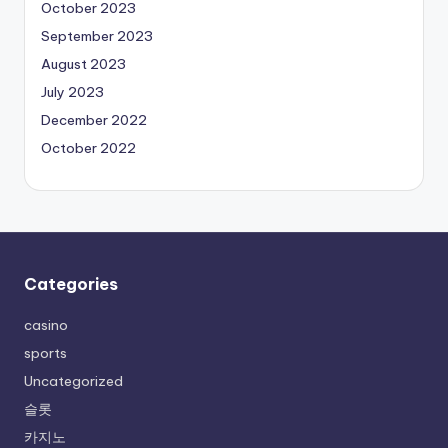
October 2023
September 2023
August 2023
July 2023
December 2022
October 2022
Categories
casino
sports
Uncategorized
슬롯
카지노