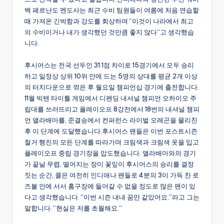
백 페르난도 멘도사는 최근 수비 팀원들이 여름에 처음 연습할
때 가져온 긴박함과 강도를 회상하며 “이것이 나라에서 최고
의 수비이거나 내가 생각했던 것만큼 좋지 않다”고 생각했습
니다.
후시어스는 전국 선두인 31.1점 차이로 15경기에서 모두 승리
하고 일정상 상위 10위 안에 드는 5명의 상대를 평균 2개 이상
의 터치다운으로 꺾은 후 월요일 챔피언십 경기에 출전합니다.
11월 빅텐 타이틀 게임에서 디펜딩 내셔널 챔피언 오하이오 주
립대를 쓰러뜨리고 플레이오프 8강전에서 18번의 내셔널 챔피
언 앨라배마를, 준결승에서 컨퍼런스 라이벌 오레곤을 물리친
후 이 단계에 도달했습니다.후시어스 팬들은 이번 포스트시즌
철거 행진의 모든 단계를 따라가며 크림색과 크림색 옷을 입고
플레이오프 중립 경기장을 압도했습니다. 앨라배마와의 경기
가 끝날 무렵, 떨어지는 장미 꽃잎이 후시어스의 승리를 결정
짓는 순간, 콜은 여전히 인디애나 팬들로 4분의 3이 가득 찬 로
즈볼 안에 서서 홈구장에 들어갈 수 없을 정도로 많은 팬이 있
다고 생각했습니다. “이번 시즌 내내 꿈만 같았어요.”라고 그는
말합니다. “현실은 저를 초월해요.”