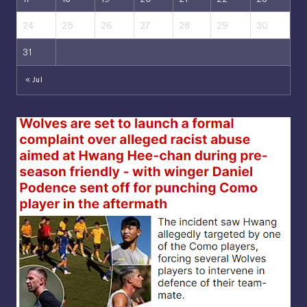
24
25
26
27
28
29
30
31
« Jul