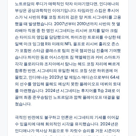
노트르담의 루디가 매력적인 약자 이야기였다면, 인디애나의
부상은 공상과학적인 이야기입니다. 타임라인 스킵은 후시어
스가 닉 사반의 8월 코칭 트리의 검은 양 커트 시그네티를 고용
했을 때 발생했습니다. 2007년부터 2010년까지 사반의 첫 앨
라배마 직원 중 한 명인 시그네티는 리시버 코치를 맡아 크림
슨 타이드의 영입을 담당했으며, 하이즈만 트로피를 수상한 테
일백 마크 잉그램 II와 미래의 NFL 올프로 리시버 훌리오 존스
가 포함된 스타급 클래스로 팀의 전국 챔피언십 진출에 기여했
습니다.하지만 동료 어시스턴트 짐 맥엘웨인과 커비 스마트가
각각 플로리다와 조지아에서 탐나는 헤드 코칭 자리에 빠르게
합류한 반면, 시그네티의 유일한 헤드 코칭 샷은 하위권에 머
물렀고, 인디애나는 2023년 말 제임스 매디슨으로부터 64세
의 선수를 영입해 올해도 예상치 못한 플레이오프 데뷔의 토대
를 마련했습니다. 2024년 시그네티는 후지어를 11승 2패로 이
끌며 최종 준우승팀인 노트르담과 깜짝 플레이오프 대결을 펼
쳤습니다.
극적인 반전에도 불구하고 언론은 시그네티의 기세를 이어갈
수 있을지에 대해 회의적인 시각을 유지했습니다. 2024년은
인디애나가 역사상 처음으로 두 자릿수 승리를 거둔 시즌이자