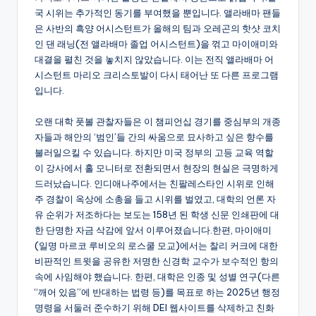
국 시위는 추가적인 동기를 부여했을 뿐입니다. 앨라배마 팬들
은 사반의 흑양 어시스턴트가 올해의 팀과 오레곤의 핫샷 코치
인 댄 래닝(전 앨라배마 졸업 어시스턴트)을 꺾고 마이애미와
대결을 펼친 것을 놓치지 않았습니다. 이는 전직 앨라배마 어
시스턴트 마리오 크리스토발이 다시 태어난 또 다른 프로그램
입니다.
오랜 대학 풋볼 관찰자들은 이 챔피언십 경기를 중심부의 개종
자들과 해안의 ‘범인’들 간의 싸움으로 묘사하고 싶은 향수를
불러일으킬 수 있습니다. 하지만 미국 정부의 고등 교육 역할
이 강사에서 홀 모니터로 전환되면서 현장의 현실은 극명하게
드러났습니다. 인디애나주에서는 친팔레스타인 시위로 인해
주 경찰이 옥상에 소총을 들고 시위를 벌였고, 대학의 언론 자
유 순위가 저조하다는 보도는 158년 된 학생 신문 인쇄판에 대
한 단명한 자금 삭감에 앞서 이루어졌습니다.한편, 마이애미
(일명 마르코 루비오의 로스쿨 모교)에서는 찰리 커크에 대한
비판적인 트윗을 공유한 저명한 신경학 교수가 보수적인 항의
속에 사임해야 했습니다. 한편, 대학은 인종 및 성별 연구(다른
“깨어 있음”에 반대하는 법령 등)를 목표로 하는 2025년 행정
명령을 서둘러 준수하기 위해 DEI 웹사이트를 삭제하고 친화