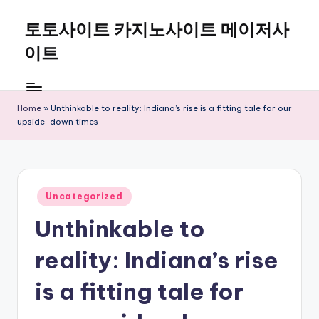
토토사이트 카지노사이트 메이저사
Skip
to
이트
content
Home
»
Unthinkable to reality: Indiana’s rise is a fitting tale for our
upside-down times
Posted
Uncategorized
in
Unthinkable to
reality: Indiana’s rise
is a fitting tale for