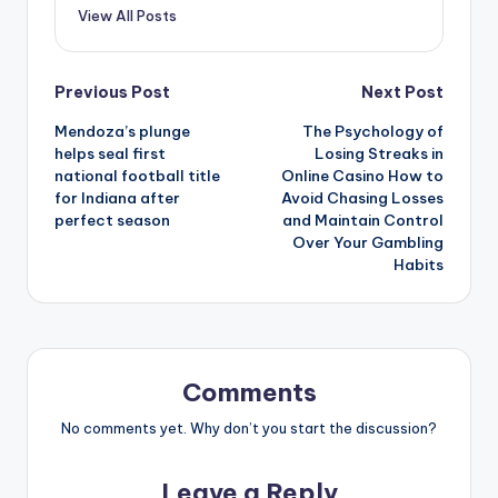
View All Posts
Post
Previous Post
Next Post
Mendoza’s plunge
The Psychology of
navigation
helps seal first
Losing Streaks in
national football title
Online Casino How to
for Indiana after
Avoid Chasing Losses
perfect season
and Maintain Control
Over Your Gambling
Habits
Comments
No comments yet. Why don’t you start the discussion?
Leave a Reply