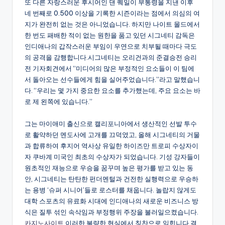
또 다른 자랑스러운 후시어인 댄 퀘일이 부통령을 지낸 이후
네 번째로 0.500 이상을 기록한 시즌이라는 점에서 의심의 여
지가 완전히 없는 것은 아니었습니다. 하지만 나이트 몰드에서
한 번도 패배한 적이 없는 원한을 품고 있던 시그네티 감독은
인디애나의 갑작스러운 부임이 우연으로 치부될 때마다 극도
의 공격을 감행합니다.시그네티는 오리건과의 준결승전 승리
전 기자회견에서 “미디어의 많은 부정적인 요소들이 이 팀에
서 돌아오는 선수들에게 힘을 실어주었습니다.”라고 말했습니
다. “우리는 몇 가지 중요한 요소를 추가했는데, 주요 요소는 바
로 제 왼쪽에 있습니다.”
그는 마이애미 출신으로 캘리포니아에서 생산적인 선발 투수
로 활약하던 멘도사에 고개를 끄덕였고, 올해 시그네티의 거물
과 합류하여 후지어 역사상 유일한 하이즈만 트로피 수상자이
자 쿠바계 미국인 최초의 수상자가 되었습니다. 기성 강자들이
원초적인 재능으로 우승을 꿈꾸며 높은 평가를 받고 있는 동
안, 시그네티는 탄탄한 펀더멘털과 건전한 실행력으로 우승하
는 용병 ‘슈퍼 시니어’들로 로스터를 채웁니다. 놀랍지 않게도
대학 스포츠의 유료화 시대에 인디애나의 새로운 비즈니스 방
식은 질투 섞인 속삭임과 부정행위 주장을 불러일으켰습니다.
카지노사이트
이러한 불량한 현실에서 칭찬으로 읽힙니다.결