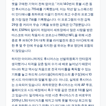
켓을 구매한 기억이 전혀 없어요.”거의 140번의 풋볼 시즌 동
안 후시어스는 715패를 기록했는데, 이는 작년 말 노스웨스턴
이 인디애나를 최하위로 이끌기 전까지 최고 수준의 프로그램
중 가장 많은 7패를 기록했습니다. 이 프로그램의 이전 감독
29명 중 커리어 우승 기록을 보유한 감독은 단 7명뿐입니다.
특히, ESPN의 칼리지 게임데이 세트장에서 많은 사랑을 받은
마스코트 머리 착용자 리 코르소나 1983년 NFL을 위해 시즌
종료 후 퍼듀(주 3자 대학 풋볼 라이벌전의 중간 아이)에게 패
한 후 몇 주 만에 우승을 차지한 샘 위쉬는 후보 명단에 포함되
지 않았습니다.
하지만 아이러니하게도 후시어스는 선발위원회가 안타깝게
생각했거나 자격을 갖춘 팀의 수가 세 배로 늘어났기 때문이
아니라 학교 역사상 처음으로 전국 타이틀을 획득할 수 있는
기회를 놓고 하드락 스타디움(허리케인스의 홈구장)에서 10
번 시드 마이애미와 맞붙게 됩니다. 아니요, 실제로 후시어스
는 소속되어 있습니다. 최하위였던 후시어스는 이제 AP 투표,
플레이오프 시드 배정에서 축구 악몽 같은 연료로 1위를 달리
고 있습니다. 일각에서는 이번 시즌 후시어스가 조 버로우의
2019년 LSU 타이거즈를 제치고 대학 풋볼 역사상 최고의 팀
으로 전락할 수 있다고 말합니다.인디애나의 경건한 주전 쿼터