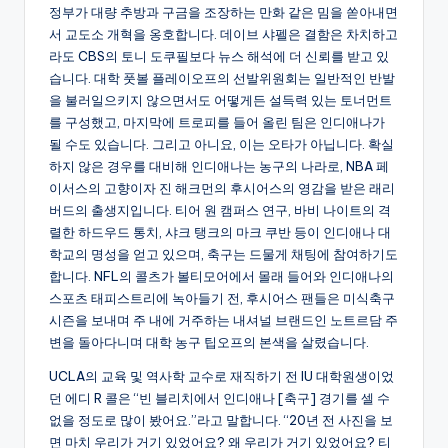
정부가 대량 추방과 구금을 조장하는 만화 같은 밈을 쏟아내면
서 교도소 개혁을 옹호합니다. 데이브 샤펠은 결함은 차치하고
라도 CBS의 토니 도쿠필보다 뉴스 해석에 더 신뢰를 받고 있
습니다. 대학 풋볼 플레이오프의 선발위원회는 일반적인 반발
을 불러일으키지 않으면서도 어떻게든 설득력 있는 토너먼트
를 구성했고, 마지막에 트로피를 들어 올린 팀은 인디애나가
될 수도 있습니다. 그리고 아니요, 이는 오타가 아닙니다. 확실
하지 않은 경우를 대비해 인디애나는 농구의 나라로, NBA 페
이서스의 고향이자 진 해크먼의 후시어스의 영감을 받은 래리
버드의 출생지입니다. 티어 원 캠퍼스 연구, 바비 나이트의 격
렬한 하드우드 통치, 샤크 탱크의 마크 쿠반 등이 인디애나 대
학교의 명성을 얻고 있으며, 축구는 드물게 채팅에 참여하기도
합니다. NFL의 콜츠가 볼티모어에서 몰래 들어와 인디애나의
스포츠 태피스트리에 녹아들기 전, 후시어스 팬들은 미식축구
시즌을 보내며 주 내에 거주하는 내셔널 브랜드인 노트르담 주
변을 돌아다니며 대학 농구 팁오프의 본색을 살렸습니다.
UCLA의 교육 및 역사학 교수로 재직하기 전 IU 대학원생이었
던 에디 R 콜은 “빈 블리치에서 인디애나 [축구] 경기를 셀 수
없을 정도로 많이 봤어요.”라고 말합니다. “20년 전 사진을 보
면 마치 우리가 거기 있었어요? 왜 우리가 거기 있었어요? 티