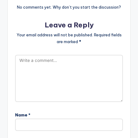
No comments yet. Why don’t you start the discussion?
Leave a Reply
Your email address will not be published.
Required fields
are marked
*
Name
*