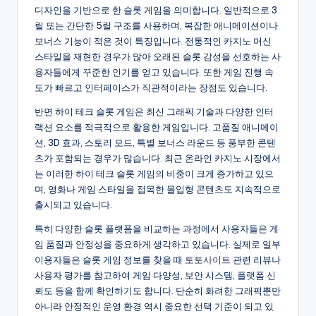
디자인을 기반으로 한 슬롯 게임을 의미합니다. 일반적으로 3
릴 또는 간단한 5릴 구조를 사용하며, 복잡한 애니메이션이나
보너스 기능이 적은 것이 특징입니다. 전통적인 카지노 머신
스타일을 재현한 경우가 많아 오래된 슬롯 감성을 선호하는 사
용자들에게 꾸준한 인기를 얻고 있습니다. 또한 게임 진행 속
도가 빠르고 인터페이스가 직관적이라는 장점도 있습니다.
반면 하이 테크 슬롯 게임은 최신 그래픽 기술과 다양한 인터
랙션 요소를 적극적으로 활용한 게임입니다. 고품질 애니메이
션, 3D 효과, 스토리 모드, 특별 보너스 라운드 등 풍부한 콘텐
츠가 포함되는 경우가 많습니다. 최근 온라인 카지노 시장에서
는 이러한 하이 테크 슬롯 게임의 비중이 크게 증가하고 있으
며, 영화나 게임 스타일을 접목한 몰입형 콘텐츠도 지속적으로
출시되고 있습니다.
특히 다양한 슬롯 플랫폼을 비교하는 과정에서 사용자들은 게
임 품질과 안정성을 중요하게 생각하고 있습니다. 실제로 일부
이용자들은 슬롯 게임 정보를 찾을 때
토토사이트
관련 리뷰나
사용자 평가를 참고하여 게임 다양성, 보안 시스템, 플랫폼 신
뢰도 등을 함께 확인하기도 합니다. 단순히 화려한 그래픽뿐만
아니라 안정적인 운영 환경 역시 중요한 선택 기준이 되고 있