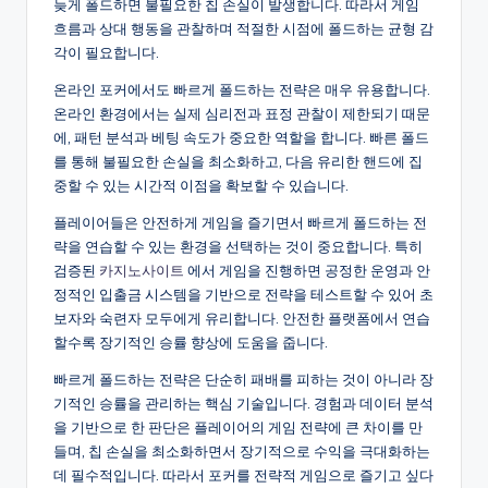
늦게 폴드하면 불필요한 칩 손실이 발생합니다. 따라서 게임
흐름과 상대 행동을 관찰하며 적절한 시점에 폴드하는 균형 감
각이 필요합니다.
온라인 포커에서도 빠르게 폴드하는 전략은 매우 유용합니다.
온라인 환경에서는 실제 심리전과 표정 관찰이 제한되기 때문
에, 패턴 분석과 베팅 속도가 중요한 역할을 합니다. 빠른 폴드
를 통해 불필요한 손실을 최소화하고, 다음 유리한 핸드에 집
중할 수 있는 시간적 이점을 확보할 수 있습니다.
플레이어들은 안전하게 게임을 즐기면서 빠르게 폴드하는 전
략을 연습할 수 있는 환경을 선택하는 것이 중요합니다. 특히
검증된
카지노사이트
에서 게임을 진행하면 공정한 운영과 안
정적인 입출금 시스템을 기반으로 전략을 테스트할 수 있어 초
보자와 숙련자 모두에게 유리합니다. 안전한 플랫폼에서 연습
할수록 장기적인 승률 향상에 도움을 줍니다.
빠르게 폴드하는 전략은 단순히 패배를 피하는 것이 아니라 장
기적인 승률을 관리하는 핵심 기술입니다. 경험과 데이터 분석
을 기반으로 한 판단은 플레이어의 게임 전략에 큰 차이를 만
들며, 칩 손실을 최소화하면서 장기적으로 수익을 극대화하는
데 필수적입니다. 따라서 포커를 전략적 게임으로 즐기고 싶다