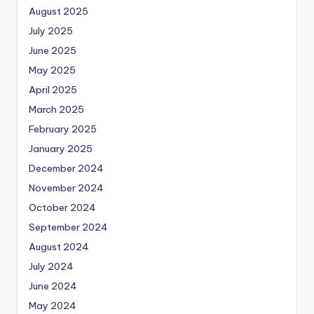
August 2025
July 2025
June 2025
May 2025
April 2025
March 2025
February 2025
January 2025
December 2024
November 2024
October 2024
September 2024
August 2024
July 2024
June 2024
May 2024