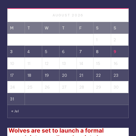
AUGUST 2026
M
T
W
T
F
S
S
1
2
3
4
5
6
7
8
9
10
11
12
13
14
15
16
17
18
19
20
21
22
23
24
25
26
27
28
29
30
31
« Jul