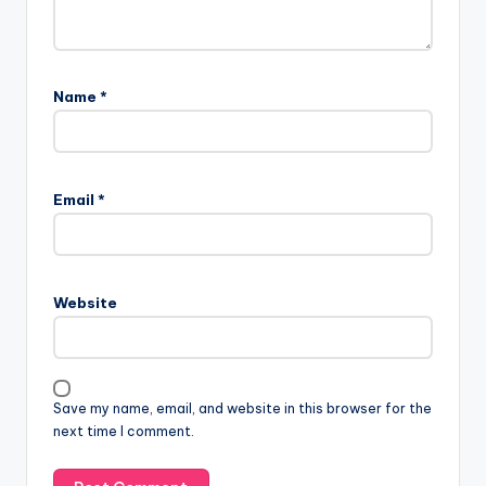
Name
*
Email
*
Website
Save my name, email, and website in this browser for the
next time I comment.