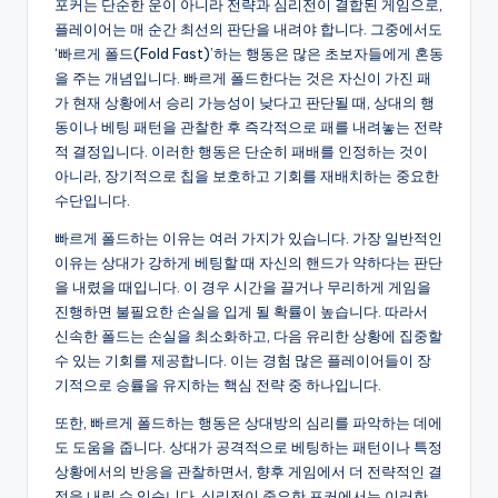
포커는 단순한 운이 아니라 전략과 심리전이 결합된 게임으로,
플레이어는 매 순간 최선의 판단을 내려야 합니다. 그중에서도
‘빠르게 폴드(Fold Fast)’하는 행동은 많은 초보자들에게 혼동
을 주는 개념입니다. 빠르게 폴드한다는 것은 자신이 가진 패
가 현재 상황에서 승리 가능성이 낮다고 판단될 때, 상대의 행
동이나 베팅 패턴을 관찰한 후 즉각적으로 패를 내려놓는 전략
적 결정입니다. 이러한 행동은 단순히 패배를 인정하는 것이
아니라, 장기적으로 칩을 보호하고 기회를 재배치하는 중요한
수단입니다.
빠르게 폴드하는 이유는 여러 가지가 있습니다. 가장 일반적인
이유는 상대가 강하게 베팅할 때 자신의 핸드가 약하다는 판단
을 내렸을 때입니다. 이 경우 시간을 끌거나 무리하게 게임을
진행하면 불필요한 손실을 입게 될 확률이 높습니다. 따라서
신속한 폴드는 손실을 최소화하고, 다음 유리한 상황에 집중할
수 있는 기회를 제공합니다. 이는 경험 많은 플레이어들이 장
기적으로 승률을 유지하는 핵심 전략 중 하나입니다.
또한, 빠르게 폴드하는 행동은 상대방의 심리를 파악하는 데에
도 도움을 줍니다. 상대가 공격적으로 베팅하는 패턴이나 특정
상황에서의 반응을 관찰하면서, 향후 게임에서 더 전략적인 결
정을 내릴 수 있습니다. 심리전이 중요한 포커에서는 이러한