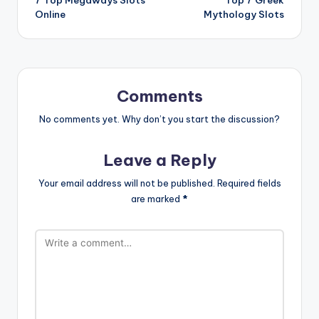
7 Top Megaways Slots
Top 7 Greek
navigation
Online
Mythology Slots
Comments
No comments yet. Why don’t you start the discussion?
Leave a Reply
Your email address will not be published.
Required fields
are marked
*