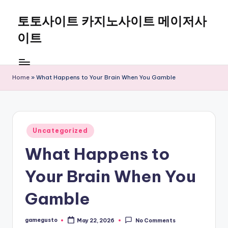
토토사이트 카지노사이트 메이저사
Skip
to
이트
content
Home
»
What Happens to Your Brain When You Gamble
Posted
Uncategorized
in
What Happens to
Your Brain When You
Gamble
gamegusto
May 22, 2026
No Comments
Posted