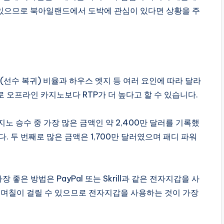
수 있으므로 북아일랜드에서 도박에 관심이 있다면 상황을 주
(선수 복귀) 비율과 하우스 엣지 등 여러 요인에 따라 달라
 오프라인 카지노보다 RTP가 더 높다고 할 수 있습니다.
노 승수 중 가장 많은 금액인 약 2,400만 달러를 기록했
. 두 번째로 많은 금액은 1,700만 달러였으며 패디 파워
좋은 방법은 PayPal 또는 Skrill과 같은 전자지갑을 사
 며칠이 걸릴 수 있으므로 전자지갑을 사용하는 것이 가장