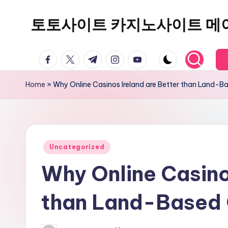
토토사이트 카지노사이트 메
Skip
to
content
facebook.com
twitter.com
t.me
instagram.com
youtube.com
Home
»
Why Online Casinos Ireland are Better than Land-B
Posted
Uncategorized
in
Why Online Casino
than Land-Based 