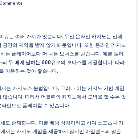
 Comments
이유는 여러 가지가 있습니다. 우선 온라인 카지노는 선택
럼 공간의 제약을 받지 않기 때문입니다. 또한 온라인 카지노
는 플레이어보다 더 나은 보너스를 받습니다. 예를 들어,
스의 두 배에 달하는 888유로의 보너스를 제공합니다! 따라
를 이용하는 것이 좋습니다.
에서는 카지노가 불법입니다. 그러나 이는 카지노 기반 게임
 않습니다. 따라서 더블린의 카지노에서 도박을 할 수는 없
 온라인으로 플레이할 수 있습니다.
업체도 존재합니다. 이를 베팅 상점이라고 하며 스포츠나 기
점에서는 카지노 게임을 제공하지 않지만 아일랜드의 많은