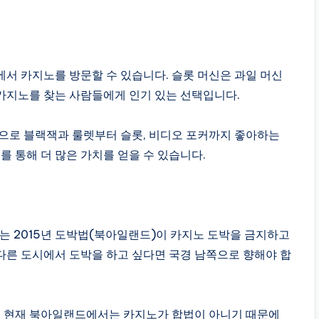
시에서 카지노를 방문할 수 있습니다. 슬롯 머신은 과일 머신
카지노를 찾는 사람들에게 인기 있는 선택입니다.
으로 블랙잭과 룰렛부터 슬롯, 비디오 포커까지 좋아하는
를 통해 더 많은 가치를 얻을 수 있습니다.
이는 2015년 도박법(북아일랜드)이 카지노 도박을 금지하고
다른 도시에서 도박을 하고 싶다면 국경 남쪽으로 향해야 합
해 현재 북아일랜드에서는 카지노가 합법이 아니기 때문에