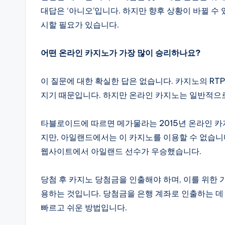
대답은 ‘아니오’입니다. 하지만 향후 상황이 바뀔 
시할 필요가 있습니다.
어떤 온라인 카지노가 가장 많이 승리하나요?
이 질문에 대한 확실한 답은 없습니다. 카지노의 RTP
지기 때문입니다. 하지만 온라인 카지노는 일반적으로
타블로이드에 따르면 메가물라는 2015년 온라인 카지
지만, 아일랜드에서는 이 카지노를 이용할 수 없습니다
웹사이트에서 아일랜드 선수가 우승했습니다.
당첨 후 카지노 당첨금을 인출해야 하며, 이를 위한 가장 
용하는 것입니다. 당첨금을 은행 계좌로 인출하는 데
빠르고 쉬운 방법입니다.