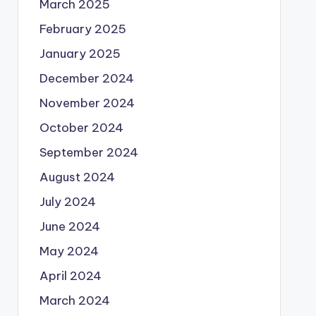
March 2025
February 2025
January 2025
December 2024
November 2024
October 2024
September 2024
August 2024
July 2024
June 2024
May 2024
April 2024
March 2024