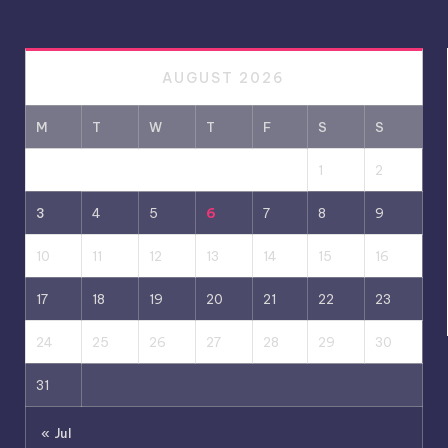
AUGUST 2026
M
T
W
T
F
S
S
1
2
3
4
5
6
7
8
9
10
11
12
13
14
15
16
17
18
19
20
21
22
23
24
25
26
27
28
29
30
31
« Jul