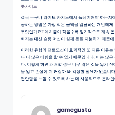
롯사이트
결국 누구나 라이브 카지노에서 플레이해야 하는지에 
공하는 방법은 가장 적은 금액을 입금하는 개인에게 
무엇인가요? 예치금이 적을수록 정기적으로 계속 돈을
빠지는 대신 슬롯 머신이 실제 돈을 지불하기 때문에
이러한 유형의 프로모션이 효과적인 또 다른 이유는
다 더 많은 베팅을 할 수 없기 때문입니다. 이는 많
다. 이렇게 하면 패배할 경우 너무 많은 것을 잃기 전
을 잃고 손실이 더 커질까 봐 걱정할 필요가 없습니
편안함을 느낄 수 있도록 하는 데 사용되므로 온라인
gamegusto