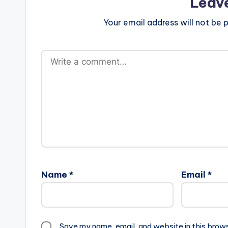
Leav
Your email address will not be p
Name
*
Email
*
Save my name, email, and website in this brow