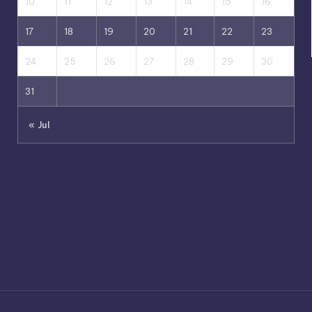
10
11
12
13
14
15
16
17
18
19
20
21
22
23
24
25
26
27
28
29
30
31
« Jul