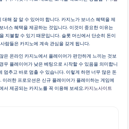
대해 잘 알 수 있어야 합니다. 카지노가 보너스 혜택을 제
보너스 혜택을 제공하는 것입니다. 이것이 중요한 이유는
 지불할 수 있기 때문입니다. 슬롯 머신에서 단순히 돈이
 사람들은 카지노에 계속 관심을 갖게 됩니다.
 많은 온라인 카지노에서 플레이어가 편안하게 느끼는 것보
은 경우 플레이어가 낮은 베팅으로 시작할 수 있음을 의미합니
에 멈추고 바로 멈출 수 있습니다. 이렇게 하면 너무 많은 돈
다. 이러한 프로모션은 신규 플레이어가 플레이하는 게임에
에서 제공되는 카지노를 꼭 이용해 보세요.
카지노사이트