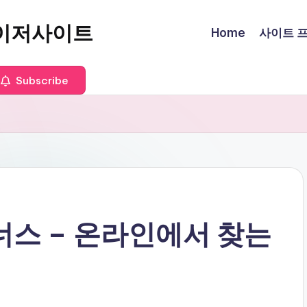
이저사이트
Home
사이트 프로
Subscribe
너스 – 온라인에서 찾는