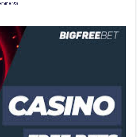
omments