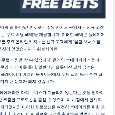
 매력 중 하나입니다. 모든 주요 카지노 운영자는 신규 고객
는 ‘무료 베팅 혜택’을 제공합니다. 이러한 혜택은 플레이어
모든 주요 온라인 카지노는 신규 고객에게 ‘웰컴 보너스’를
 옵션이 없었습니다.
파워볼사이트
료 베팅을 할 수 있습니다. 온라인 북메이커가 베팅 한
때문입니다. 예를 들어, 일반적인 슬롯머신 결제 금액은
롯 플레이어가 이러한 북메이커에서 수백 달러 또는 수천 달
다지 큰 문제가 되지 않습니다.
플레이어라면 아직 보너스가 지급되지 않는다는 것을 알아야
한 푸짐한 프로모션을 즐길 수 있으며, 이 시점에서 현재의
 금지되었지만 이러한 프로모션은 여전히 북메이커를 위한 프
니다. 이것이 바로 새로운 고객을 확보하는 방법입니다.
슬