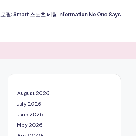
필: Smart 스포츠 베팅 Information No One Says
August 2026
July 2026
June 2026
May 2026
April 2026