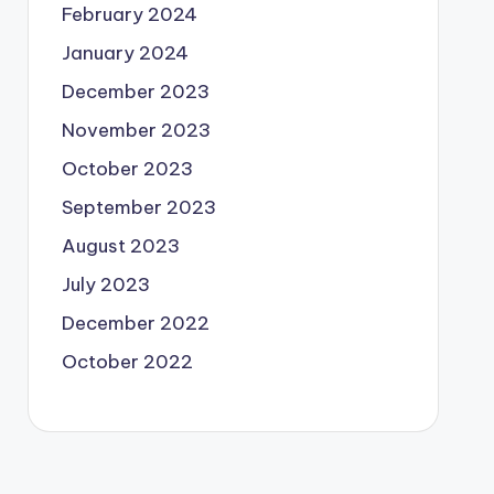
February 2024
January 2024
December 2023
November 2023
October 2023
September 2023
August 2023
July 2023
December 2022
October 2022