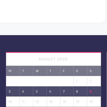
AUGUST 2026
M
T
W
T
F
S
S
1
2
3
4
5
6
7
8
9
10
11
12
13
14
15
16