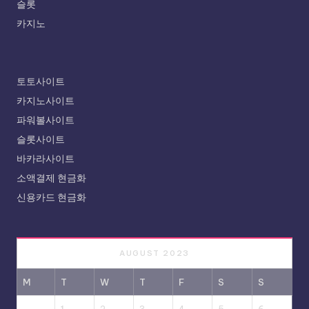
슬롯
카지노
토토사이트
카지노사이트
파워볼사이트
슬롯사이트
바카라사이트
소액결제 현금화
신용카드 현금화
AUGUST 2023
M
T
W
T
F
S
S