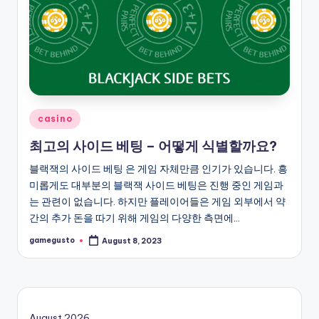
Posted
casino
in
최고의 사이드 베팅 – 어떻게 식별할까요?
블랙잭의 사이드 베팅 은 게임 자체만큼 인기가 있습니다. 흥
미롭게도 대부분의 블랙잭 사이드 베팅은 진행 중인 게임과
는 관련이 없습니다. 하지만 플레이어들은 게임 외부에서 약
간의 추가 돈을 따기 위해 게임의 다양한 측면에…
gamegusto
August 8, 2023
Posted
by
August 2026