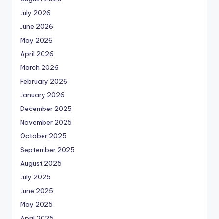
July 2026
June 2026
May 2026
April 2026
March 2026
February 2026
January 2026
December 2025
November 2025
October 2025
September 2025
August 2025
July 2025
June 2025
May 2025
April 2025