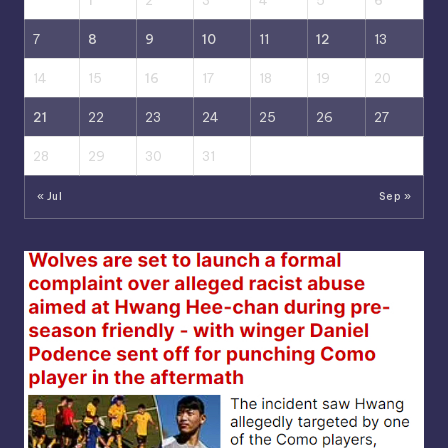
1
2
3
4
5
6
7
8
9
10
11
12
13
14
15
16
17
18
19
20
21
22
23
24
25
26
27
28
29
30
31
« Jul
Sep »