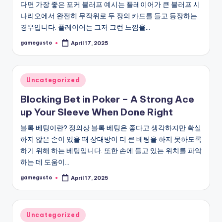
다면 가장 좋은 포커 블러프 예시는 플레이어가 큰 블러프 시
나리오에서 완전히 무작위로 두 장의 카드를 들고 등장하는
경우입니다. 플레이어는 그저 그런 느낌을…
gamegusto
April 17, 2025
Posted
by
Posted
Uncategorized
in
Blocking Bet in Poker – A Strong Ace
up Your Sleeve When Done Right
블록 베팅이란? 정의상 블록 베팅은 좋다고 생각하지만 확실
하지 않은 손이 있을 때 상대방이 더 큰 베팅을 하지 못하도록
하기 위해 하는 베팅입니다. 또한 손에 들고 있는 위치를 파악
하는 데 도움이…
gamegusto
April 17, 2025
Posted
by
Posted
Uncategorized