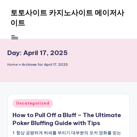
토토사이트 카지노사이트 메이저사
Skip
to
이트
content
Day:
April 17, 2025
Home
»
Archives for April 17, 2025
Posted
Uncategorized
in
How to Pull Off a Bluff – The Ultimate
Poker Bluffing Guide with Tips
1. 항상 공평하게 허세를 부리기 대부분의 포커 영화를 믿는