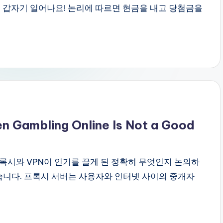
 갑자기 일어나요! 논리에 따르면 현금을 내고 당첨금을
 Gambling Online Is Not a Good
록시와 VPN이 인기를 끌게 된 정확히 무엇인지 논의하
습니다. 프록시 서버는 사용자와 인터넷 사이의 중개자