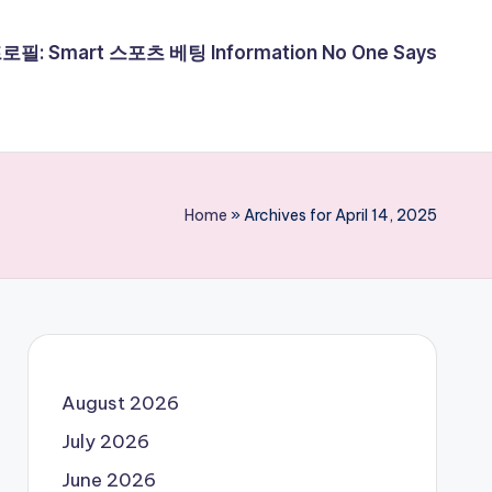
필: Smart 스포츠 베팅 Information No One Says
Home
»
Archives for April 14, 2025
August 2026
July 2026
June 2026