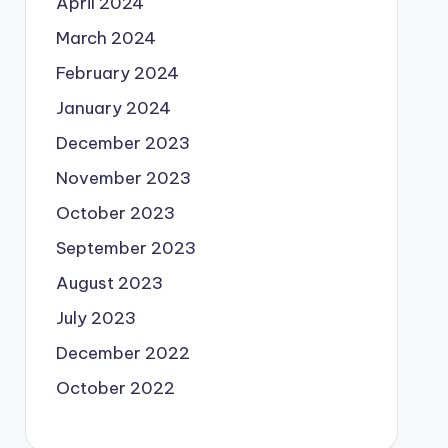
April 2024
March 2024
February 2024
January 2024
December 2023
November 2023
October 2023
September 2023
August 2023
July 2023
December 2022
October 2022