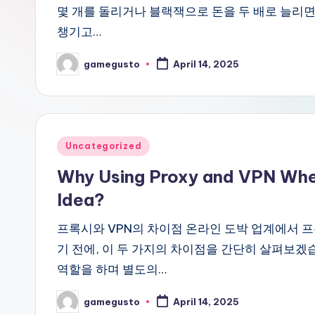
몇 개를 돌리거나 블랙잭으로 돈을 두 배로 늘리면
챙기고…
gamegusto
April 14, 2025
Posted
by
Posted
Uncategorized
in
Why Using Proxy and VPN When
Idea?
프록시와 VPN의 차이점 온라인 도박 업계에서 프
기 전에, 이 두 가지의 차이점을 간단히 살펴보겠
역할을 하며 별도의…
gamegusto
April 14, 2025
Posted