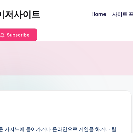
이저사이트
Home
사이트 프로
Subscribe
질문 카지노에 들어가거나 온라인으로 게임을 하거나 릴