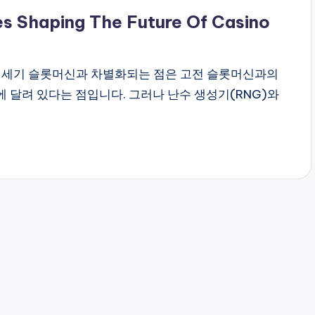
es Shaping The Future Of Casino
 21세기 슬롯머신과 차별화되는 점은 고전 슬롯머신과의
 달려 있다는 점입니다. 그러나 난수 생성기(RNG)와