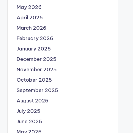
May 2026
April 2026
March 2026
February 2026
January 2026
December 2025
November 2025
October 2025
September 2025
August 2025
July 2025
June 2025
May 2025