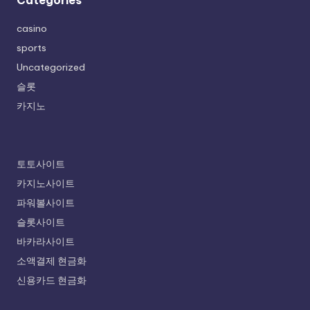
casino
sports
Uncategorized
슬롯
카지노
토토사이트
카지노사이트
파워볼사이트
슬롯사이트
바카라사이트
소액결제 현금화
신용카드 현금화