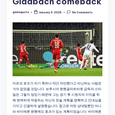
Gladbach comeback
gamegusto
January 9, 2026
No Comments
Posted
by
마르코 로즈가 자기 축하나 약간 자만했다고 비난하는 사람은
거의 없었을 것입니다. 보루시아 묀헨글라트바흐 감독의 스타
일은 그렇지 않았기 때문에 그는 경기 후 시청자의 이익을 위
해 완벽하게 작동하는 자신의 전술 계획을 명확하고 인내심을
가지고 간결하게 설명했습니다. 참고로 어떤 상대팀뿐만 아니
라 바이에른 뮌헨에도 효과가 있는 계획이었습니다. 바이에른