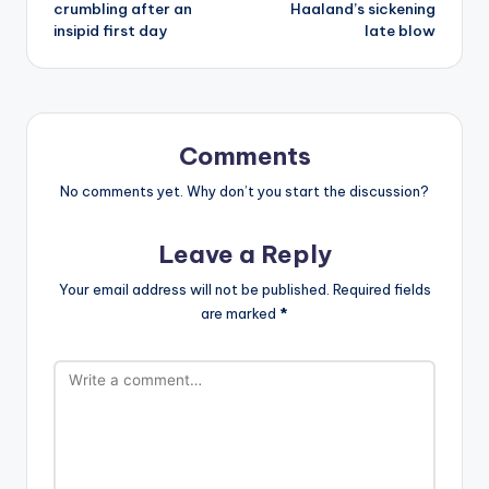
crumbling after an
Haaland’s sickening
insipid first day
late blow
Comments
No comments yet. Why don’t you start the discussion?
Leave a Reply
Your email address will not be published.
Required fields
are marked
*