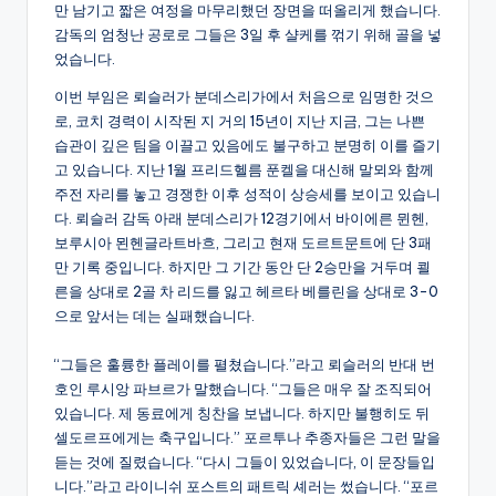
만 남기고 짧은 여정을 마무리했던 장면을 떠올리게 했습니다.
감독의 엄청난 공로로 그들은 3일 후 샬케를 꺾기 위해 골을 넣
었습니다.
이번 부임은 뢰슬러가 분데스리가에서 처음으로 임명한 것으
로, 코치 경력이 시작된 지 거의 15년이 지난 지금, 그는 나쁜
습관이 깊은 팀을 이끌고 있음에도 불구하고 분명히 이를 즐기
고 있습니다. 지난 1월 프리드헬름 푼켈을 대신해 말뫼와 함께
주전 자리를 놓고 경쟁한 이후 성적이 상승세를 보이고 있습니
다. 뢰슬러 감독 아래 분데스리가 12경기에서 바이에른 뮌헨,
보루시아 묀헨글라트바흐, 그리고 현재 도르트문트에 단 3패
만 기록 중입니다. 하지만 그 기간 동안 단 2승만을 거두며 쾰
른을 상대로 2골 차 리드를 잃고 헤르타 베를린을 상대로 3-0
으로 앞서는 데는 실패했습니다.
“그들은 훌륭한 플레이를 펼쳤습니다.”라고 뢰슬러의 반대 번
호인 루시앙 파브르가 말했습니다. “그들은 매우 잘 조직되어
있습니다. 제 동료에게 칭찬을 보냅니다. 하지만 불행히도 뒤
셀도르프에게는 축구입니다.” 포르투나 추종자들은 그런 말을
듣는 것에 질렸습니다. “다시 그들이 있었습니다, 이 문장들입
니다.”라고 라이니쉬 포스트의 패트릭 셰러는 썼습니다. “포르