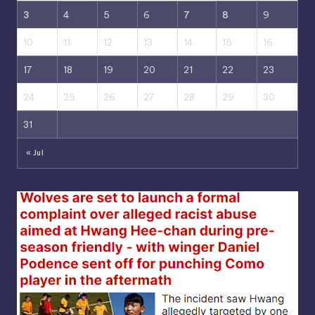
3
4
5
6
7
8
9
10
11
12
13
14
15
16
17
18
19
20
21
22
23
24
25
26
27
28
29
30
31
« Jul