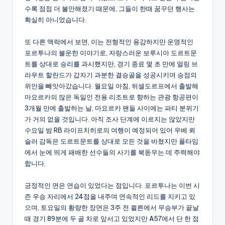
수록 점점 더 불안해졌기 때문에, 그들이 한때 꿈꾸던 행사는
확실히 아니었습니다.
또 다른 맥락에서 보면, 이는 전형적인 용감하지만 운명적인
포르투나의 불운한 이야기로, 자랑스러운 보루시아 도르트문
트를 상대로 승리를 과시했지만, 경기 종료 몇 초 만에 얼링 브
라우트 할란드가 갑자기 과분한 결승골을 성공시키며 승점의
위안을 빼앗아갔습니다. 월요일 아침, 뒤셀도르프에서 출발해
마요르카의 많은 독일인 전용 리조트로 향하는 관광 항공편이
3개월 만에 출발하는 날, 마요르카 팬들 사이에는 파티 분위기
가 거의 없을 것입니다. 아직 조사 단계에 이르지는 않았지만
수요일 밤 RB 라이프치히로의 여행이 예정되어 있어 우베 뢰
슬러 감독은 도르트문트를 상대로 모든 것을 바쳤지만 풀타임
에서 눈에 띄게 패배한 선수들의 사기를 북돋우는 데 주력해야
합니다.
긍정적인 면은 연습이 있었다는 점입니다. 포르투나는 이번 시
즌 우승 자리에서 24점을 내주며 연속적인 리드를 지키고 있
으며, 토요일의 황량한 장면은 3주 전 쾰른에서 무승부가 끝날
때 경기 89분에 두 골 차로 앞서고 있었지만 A57에서 단 한 점