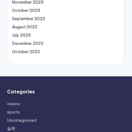
November 2023
October 2023
September 2023
August 2023
July 2023
December 2022
October 2022
Categories
casino
sports
Uncategorized
슬롯