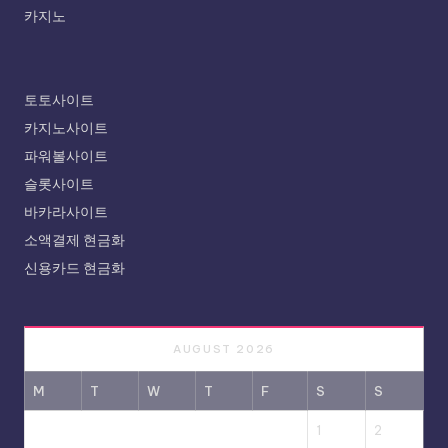
카지노
토토사이트
카지노사이트
파워볼사이트
슬롯사이트
바카라사이트
소액결제 현금화
신용카드 현금화
AUGUST 2026
M
T
W
T
F
S
S
1
2