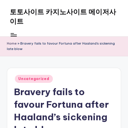
토토사이트 카지노사이트 메이저사
Skip
to
이트
content
Home
»
Bravery fails to favour Fortuna after Haaland’s sickening
late blow
Posted
Uncategorized
in
Bravery fails to
favour Fortuna after
Haaland’s sickening