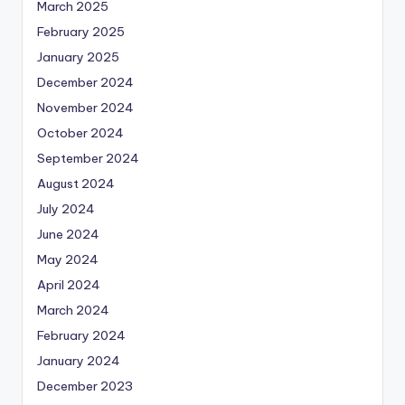
March 2025
February 2025
January 2025
December 2024
November 2024
October 2024
September 2024
August 2024
July 2024
June 2024
May 2024
April 2024
March 2024
February 2024
January 2024
December 2023