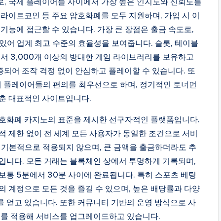
로, 국제 플레이어들 사이에서 가장 높은 인지도와 신뢰도를
 라이트코인 등 주요 암호화폐를 모두 지원하며, 가입 시 이
기능에 접근할 수 있습니다. 가장 큰 장점은 출금 속도로,
있어 업계 최고 수준의 효율성을 보여줍니다. 슬롯, 테이블
에서 3,000개 이상의 방대한 게임 라이브러리를 보유하고
검증되어 조작 걱정 없이 안심하고 플레이할 수 있습니다. 또
제 플레이어들의 편의를 최우선으로 하며, 정기적인 토너먼
갖춘 대표적인 사이트입니다.
암호화폐 카지노의 표준을 제시한 선구자적인 플랫폼입니다.
적 제한 없이 전 세계 모든 사용자가 동일한 조건으로 서비
은 기본적으로 적용되지 않으며, 큰 금액을 출금하더라도 추
입니다. 모든 거래는 블록체인 상에서 투명하게 기록되며,
보통 5분에서 30분 사이에 완료됩니다. 특히 스포츠 베팅
의 계정으로 모든 것을 즐길 수 있으며, 높은 배당률과 다양
 얻고 있습니다. 또한 커뮤니티 기반의 운영 방식으로 사
드를 적용해 서비스를 업그레이드하고 있습니다.