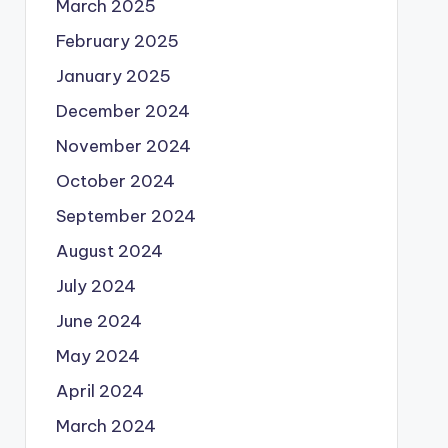
March 2025
February 2025
January 2025
December 2024
November 2024
October 2024
September 2024
August 2024
July 2024
June 2024
May 2024
April 2024
March 2024