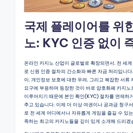
국제 플레이어를 위한
노: KYC 인증 없이
온라인 카지노 산업이 글로벌로 확장되면서, 전 세계
로 신원 인증 절차의 간소화와 빠른 자금 처리입니다
이, 개인정보 보호에 대한 우려, 그리고 복잡한 서류
요구에 부응하며 등장한 것이 바로 암호화폐 카지노로
이루어지기 때문에 본인 확인(KYC) 절차를 면제하
추고 있습니다. 이제 더 이상 여권이나 공과금 청구
로 전 세계 어디에서나 자유롭게 게임을 즐길 수 있
족하는 최고의 카지노들을 깊이 있게 소개해 드리겠