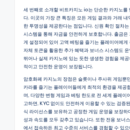
세 번째로 소개할 비트카지노 io는 단순한 카지노를
다. 이곳의 가장 큰 특징은 모든 게임 결과와 거래 
한 투명성을 제공한다는 점입니다. 신원 확인 절차는
시스템을 통해 자금을 안전하게 보호합니다. 출금은 
게 설정되어 있어 고액 베팅을 즐기는 플레이어에게 
자체 토큰을 활용한 추가 혜택과 보너스 시스템도 운
뛰어나 실제 카지노에 있는 듯한 생생한 경험을 제
적이고 안전한 운영이 보장됩니다.
암호화폐 카지노의 장점은 슬롯이나 주사위 게임뿐만
카라를 즐기는 플레이어들에게 최적의 환경을 제공합
며, 다양한 변형 게임과 베팅 한도로 전 세계 플레
고하면, KYC 없이도 안전하게 이용할 수 있는 검증
식 라이선스를 보유하고 공정한 게임 운영을 보장하
성과 속도를 모두 갖추고 있습니다. 또한 전용 보너스
에서 접속하든 최고 수준의 서비스를 경험할 수 있으