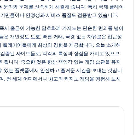
든 문의와 문제를 신속하게 해결해 줍니다. 특히 국제 플레이
인기만큼이나 안정성과 서비스 품질도 검증받고 있습니다.
 즉시 출금이 가능한 암호화폐 카지노는 단순한 편의를 넘어
들은 개인정보 보호, 빠른 거래, 국경 없는 자유로운 접근성
세계 플레이어들에게 최상의 경험을 제공합니다. 오늘 소개해
 검증된 사이트들로, 각각의 특징과 장점을 가지고 있으므
 됩니다. 중요한 것은 항상 책임감 있는 게임 습관을 유지
을 수 있는 플랫폼에서 안전하고 즐거운 시간을 보내는 것입니
며, 전 세계 어디에서나 최고의 카지노 게임을 경험해 보시