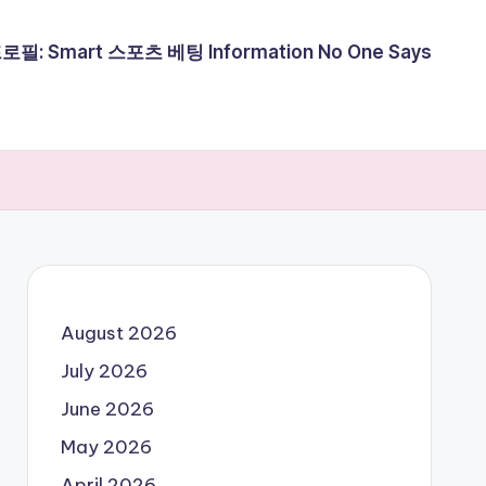
필: Smart 스포츠 베팅 Information No One Says
August 2026
July 2026
June 2026
May 2026
April 2026