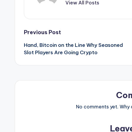
View All Posts
Post
Previous Post
Hand, Bitcoin on the Line Why Seasoned
navigation
Slot Players Are Going Crypto
Co
No comments yet. Why do
Leav