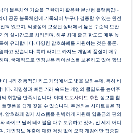
 넘어 블록체인 기술을 극한까지 활용한 분산형 플랫폼입니
내역이 공공 블록체인에 기록되어 누구나 검증할 수 있는 완전
 전혀 없으며, 익명성이 보장된 상태에서 높은 수준의 보안
거의 실시간으로 처리되며, 하루 최대 출금 한도도 매우 높
특히 유리합니다. 다양한 암호화폐를 지원하는 것은 물론,
영하고 있습니다. 특히 라이브 카지노 게임의 품질이 매우
공하며, 국제적으로 인정받은 라이선스를 보유하고 있어 합법
 아니라 전통적인 카드 게임에서도 빛을 발하는데, 특히 바
니다. 익명성과 빠른 거래 속도는 게임의 몰입도를 높여주
이어의 취향을 만족시킵니다. 이때
토토사이트 추천
정보를 참
된 플랫폼을 쉽게 찾을 수 있습니다. 추천되는 사이트들은 정
며, 암호화폐 결제 시스템을 완벽하게 지원해 입출금의 편의
와 라이브 딜러 테이블을 다수 보유하고 있어, 전 세계 어디
며, 개인정보 유출에 대한 걱정 없이 오직 게임에만 집중할