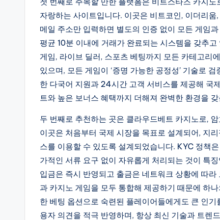
첫 번째로 주목할 만한 플랫폼은 비트스타즈 카지노
자랑하는 사이트입니다. 이곳은 비트코인, 이더리움,
메일 주소만 입력하면 별도의 인증 없이 모든 게임과 
평균 10분 이내에 거래가 완료되는 시스템을 갖추고 
게임, 라이브 딜러, 스포츠 베팅까지 모든 카테고리
있으며, 모든 게임이 ‘증명 가능한 공정성’ 기술로 
한 다국어 지원과 24시간 고객 서비스를 제공해 국
트와 높은 보너스 혜택까지 더해져 완벽한 환경을 
두 번째로 추천하는 곳은 클라우드베트 카지노로, 
이곳은 처음부터 국제 시장을 목표로 설계되어, 지리
스를 이용할 수 있도록 설계되었습니다. KYC 정책
가적인 서류 요구 없이 자유롭게 처리되는 것이 특징
입금은 즉시 반영되고 출금은 네트워크 상황에 따라 
과 카지노 게임을 모두 통합해 제공하기 때문에 하나
한 베팅 옵션으로 숙련된 플레이어들에게도 큰 인기를
용자 의견을 적극 반영하며, 항상 최신 기술과 트렌