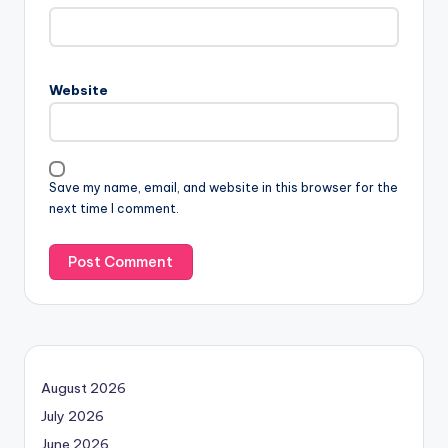
Website
Save my name, email, and website in this browser for the
next time I comment.
August 2026
July 2026
June 2026